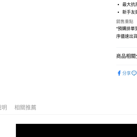
國泰世
Apple Pay
上海商
最大抗風
匯豐（
臺灣中
國泰世
聯邦商
新手友
匯豐（
街口支付
臺灣中
元大商
聯邦商
銷售重點
匯豐（
玉山商
悠遊付
元大商
*預購排
聯邦商
台新國
玉山商
元大商
序儘速出
台灣樂
Google Pa
台新國
玉山商
台灣樂
台新國
全支付
台灣樂
商品相關分
全盈+PAY
空拍/穩定
AFTEE先
分享
｜空拍/穩
相關說明
【關於「A
ATM付款
AFTEE
便利好安
１．簡單
２．便利
說明
相關推薦
運送方式
３．安心
宅配
【「AFT
每筆NT$7
１．於結帳
付」結帳