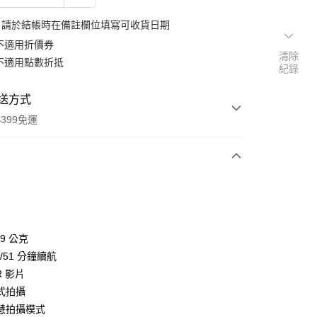
：請於結帳時在備註欄位填寫可收貨日期
不適用折價券
清除
不適用點數折抵
紀錄
送方式
399免運
次付款
期付款
0 利率 每期
NT$3,663
21家銀行
49 公克
0 利率 每期
NT$1,831
21家銀行
庫商業銀行
第一商業銀行
8/51 分鐘續航
業銀行
彰化商業銀行
 0 利率 每期
NT$915
21家銀行
R 影片
庫商業銀行
第一商業銀行
業儲蓄銀行
台北富邦商業銀行
業銀行
彰化商業銀行
式拍攝
庫商業銀行
第一商業銀行
華商業銀行
兆豐國際商業銀行
業儲蓄銀行
台北富邦商業銀行
慧拍攝模式
業銀行
彰化商業銀行
小企業銀行
台中商業銀行