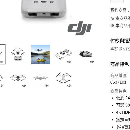
客約商品
※ 本商品
※ 本商品
付款與運
宅配滿NT$
付款方式
商品特色
信用卡一
商品編號
8537101
信用卡分
商品特色
3 期 
低於 2
6 期 
合作金
可選 3
華南商
12 期
4K HD
合作金
上海商
華南商
無損直
合作金
LINE Pay
國泰世
上海商
多種智
華南商
臺灣中