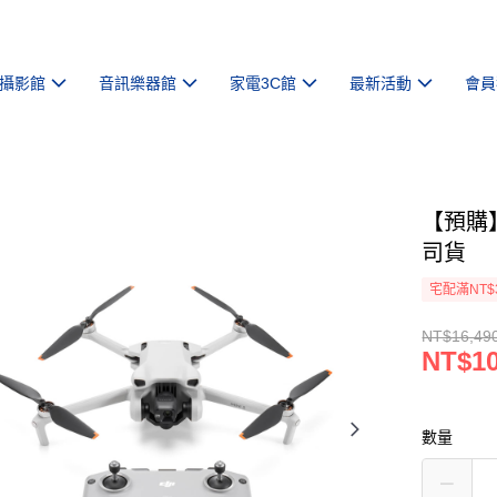
攝影館
音訊樂器館
家電3C館
最新活動
會員
【預購】【
司貨
宅配滿NT$
NT$16,49
NT$10
數量