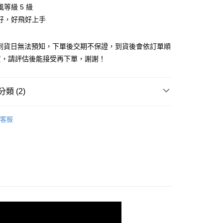
華商業銀行
兆豐國際商業銀行
業儲蓄銀行
台北富邦商業銀行
等級 5 級
台灣）商業銀行
華泰商業銀行
小企業銀行
台中商業銀行
華商業銀行
兆豐國際商業銀行
業銀行
遠東國際商業銀行
好，好飛好上手
台灣）商業銀行
華泰商業銀行
小企業銀行
台中商業銀行
業銀行
永豐商業銀行
業銀行
遠東國際商業銀行
台灣）商業銀行
華泰商業銀行
業銀行
星展（台灣）商業銀行
業銀行
永豐商業銀行
單到貨日無法預知，下單後交期不保證，到貨後會依訂單順
業銀行
遠東國際商業銀行
際商業銀行
中國信託商業銀行
業銀行
星展（台灣）商業銀行
業銀行
永豐商業銀行
貨，請評估後能接受再下單，謝謝！
天信用卡公司
y
際商業銀行
中國信託商業銀行
業銀行
星展（台灣）商業銀行
天信用卡公司
際商業銀行
中國信託商業銀行
天信用卡公司
類 (2)
器品牌
DJI
享後付
客服
定器專區｜
DJI 空拍機/穩定器
FTEE先享後付」】
先享後付是「在收到商品之後才付款」的支付方式。 讓您購物簡單
心！
：不需註冊會員、不需綁卡、不需儲值。
：只要手機號碼，簡訊認證，即可結帳。
：先確認商品／服務後，再付款。
EE先享後付」結帳流程】
5，滿NT$399(含以上)免運費
方式選擇「AFTEE先享後付」後，將跳轉至「AFTEE先享後
頁面，進行簡訊認證並確認金額後，即可完成結帳。