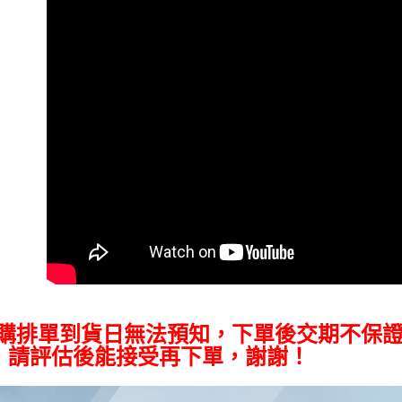
付款後門
２．訂單
３．收到繳
免運費
／ATM／
※ 請注意
絡購買商品
先享後付
※ 交易是
是否繳費成
付客戶支
【注意事
１．透過由
交易，需
求債權轉
２．關於
https://aft
３．未成
「AFTE
任。
４．使用「
預購排單到貨日無法預知，下單後交期不保
即時審查
結果請求
，請評估後能接受再下單，謝謝！
５．嚴禁
形，恩沛
動。