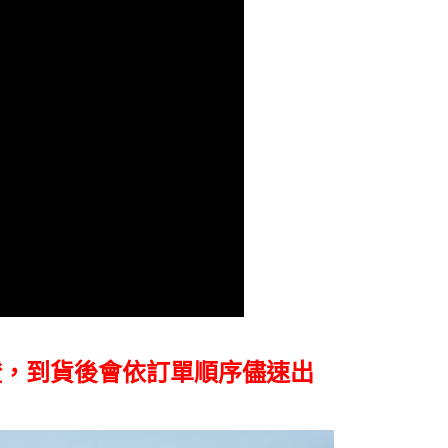
市自取
成立數日內，您將收到繳費通知簡訊。
費通知簡訊後14天內，點擊此簡訊中的連結，可透過四大超商
網路銀行／等多元方式進行付款，方視為交易完成。
：結帳手續完成當下不需立刻繳費，但若您需要取消訂單，請聯
的店家。未經商家同意取消之訂單仍視為有效，需透過AFTEE
繳納相關費用。
否成功請以「AFTEE先享後付 」之結帳頁面顯示為準，若有關於
功／繳費後需取消欲退款等相關疑問，請聯繫「AFTEE先享後
援中心」
https://netprotections.freshdesk.com/support/home
項】
恩沛科技股份有限公司提供之「AFTEE先享後付」服務完成之
依本服務之必要範圍內提供個人資料，並將交易相關給付款項請
讓予恩沛科技股份有限公司。
個人資料處理事宜，請瀏覽以下網址：
ee.tw/terms/#terms3
年的使用者請事先徵得法定代理人或監護人之同意方可使用
E先享後付」，若未經同意申辦者引起之損失，本公司不負相關責
AFTEE先享後付」時，將依據個別帳號之用戶狀況，依本公司
證，到貨後會依訂單順序儘速出
核予不同之上限額度；若仍有額度不足之情形，本公司將視審查
用戶進行身份認證。
一人註冊多個帳號或使用他人資訊註冊。若發現惡意使用之情
科技股份有限公司將有權停止該用戶之使用額度並採取法律行