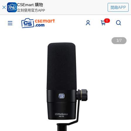
CSEmart 購物
開啟APP
立刻使用官方APP
0
1
/
7