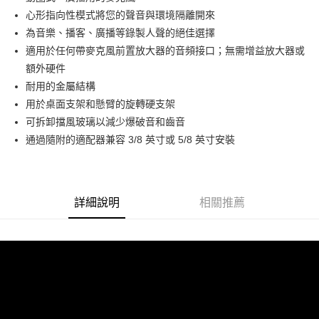
華南商業銀行
彰化商業銀行
12 期 0 利率 每期
NT$375
21家銀行
合作金庫商業銀行
第一商業銀行
心形指向性模式將您的聲音與環境隔離開來
上海商業儲蓄銀行
台北富邦商業銀行
華南商業銀行
彰化商業銀行
合作金庫商業銀行
第一商業銀行
超商取貨付款
國泰世華商業銀行
兆豐國際商業銀行
為音樂、播客、廣播等錄製人聲的絕佳選擇
上海商業儲蓄銀行
台北富邦商業銀行
華南商業銀行
彰化商業銀行
臺灣中小企業銀行
台中商業銀行
適用於任何帶麥克風前置放大器的音頻接口；無需增益放大器或
國泰世華商業銀行
兆豐國際商業銀行
LINE Pay
上海商業儲蓄銀行
台北富邦商業銀行
匯豐（台灣）商業銀行
華泰商業銀行
臺灣中小企業銀行
台中商業銀行
額外硬件
國泰世華商業銀行
兆豐國際商業銀行
聯邦商業銀行
遠東國際商業銀行
匯豐（台灣）商業銀行
華泰商業銀行
Apple Pay
耐用的金屬結構
臺灣中小企業銀行
台中商業銀行
元大商業銀行
永豐商業銀行
聯邦商業銀行
遠東國際商業銀行
匯豐（台灣）商業銀行
華泰商業銀行
用於桌面支架和懸臂的旋轉硬支架
玉山商業銀行
星展（台灣）商業銀行
街口支付
元大商業銀行
永豐商業銀行
聯邦商業銀行
遠東國際商業銀行
可拆卸擋風玻璃以減少爆破音和齒音
台新國際商業銀行
中國信託商業銀行
玉山商業銀行
星展（台灣）商業銀行
元大商業銀行
永豐商業銀行
台灣樂天信用卡公司
悠遊付
通過隨附的適配器兼容 3/8 英寸或 5/8 英寸安裝
台新國際商業銀行
中國信託商業銀行
玉山商業銀行
星展（台灣）商業銀行
台灣樂天信用卡公司
台新國際商業銀行
中國信託商業銀行
Google Pay
台灣樂天信用卡公司
全支付
詳細說明
相關推薦
全盈+PAY
AFTEE先享後付
相關說明
【關於「AFTEE先享後付」】
ATM付款
AFTEE先享後付是「在收到商品之後才付款」的支付方式。 讓您購物簡單
便利好安心！
１．簡單：不需註冊會員、不需綁卡、不需儲值。