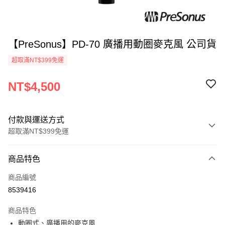
【PreSonus】PD-70 廣播用動圈麥克風 公司貨
超取滿NT$399免運
NT$4,500
付款與運送方式
超取滿NT$399免運
付款方式
商品特色
信用卡一次付款
商品編號
信用卡分期付款
8539416
3 期 0 利率 每期
NT$1,500
21家銀行
商品特色
6 期 0 利率 每期
NT$750
21家銀行
合作金庫商業銀行
第一商業銀行
動圈式、廣播用的麥克風