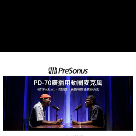
運送方式
２．便利：只要手機號碼，簡訊認證，即可結帳。
３．安心：先確認商品／服務後，再付款。
全家取貨付款
每筆NT$60，滿NT$399(含以上)免運費
【「AFTEE先享後付」結帳流程】
１．於結帳方式選擇「AFTEE先享後付」後，將跳轉至「AFTEE先享後付」
萊爾富取貨付款
結帳頁面，進行簡訊認證並確認金額後，即可完成結帳。
２．訂單成立數日內，您將收到繳費通知簡訊。
每筆NT$60，滿NT$399(含以上)免運費
３．收到繳費通知簡訊後14天內，點擊此簡訊中的連結，可透過四大超商／
ATM／網路銀行／等多元方式進行付款，方視為交易完成。
7-11取貨付款
※ 請注意：結帳手續完成當下不需立刻繳費，但若您需要取消訂單，請聯絡
每筆NT$60，滿NT$399(含以上)免運費
購買商品的店家。未經商家同意取消之訂單仍視為有效，需透過AFTEE先享
後付繳納相關費用。
宅配
※ 交易是否成功請以「AFTEE先享後付 」之結帳頁面顯示為準，若有關於
是否繳費成功／繳費後需取消欲退款等相關疑問，請聯繫「AFTEE先享後付
每筆NT$75，滿NT$399(含以上)免運費
客戶支援中心」
https://netprotections.freshdesk.com/support/home
付款後門市自取
【注意事項】
１．透過由恩沛科技股份有限公司提供之「AFTEE先享後付」服務完成之交
免運費
易，需依本服務之必要範圍內提供個人資料，並將交易相關給付款項請求債
權轉讓予恩沛科技股份有限公司。
２．關於個人資料處理事宜，請瀏覽以下網址：
https://aftee.tw/terms/#terms3
３．未成年的使用者請事先徵得法定代理人或監護人之同意方可使用
「AFTEE先享後付」，若未經同意申辦者引起之損失，本公司不負相關責
任。