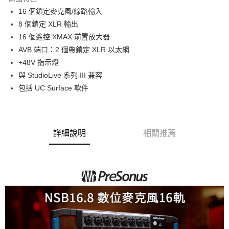
6 期 0 利率 每期
NT$5,466
21家銀行
合作金庫商業銀行
第一商業銀行
16 個鎖定麥克風/線路輸入
華南商業銀行
彰化商業銀行
12 期 0 利率 每期
NT$2,733
21家銀行
合作金庫商業銀行
第一商業銀行
8 個鎖定 XLR 輸出
上海商業儲蓄銀行
台北富邦商業銀行
華南商業銀行
彰化商業銀行
合作金庫商業銀行
第一商業銀行
LINE Pay
國泰世華商業銀行
兆豐國際商業銀行
16 個遙控 XMAX 前置放大器
上海商業儲蓄銀行
台北富邦商業銀行
華南商業銀行
彰化商業銀行
臺灣中小企業銀行
台中商業銀行
AVB 端口：2 個帶鎖定 XLR 以太網
國泰世華商業銀行
兆豐國際商業銀行
Apple Pay
上海商業儲蓄銀行
台北富邦商業銀行
匯豐（台灣）商業銀行
華泰商業銀行
臺灣中小企業銀行
台中商業銀行
+48V 指示燈
國泰世華商業銀行
兆豐國際商業銀行
聯邦商業銀行
遠東國際商業銀行
匯豐（台灣）商業銀行
華泰商業銀行
街口支付
與 StudioLive 系列 III 兼容
臺灣中小企業銀行
台中商業銀行
元大商業銀行
永豐商業銀行
聯邦商業銀行
遠東國際商業銀行
匯豐（台灣）商業銀行
華泰商業銀行
包括 UC Surface 軟件
玉山商業銀行
星展（台灣）商業銀行
悠遊付
元大商業銀行
永豐商業銀行
聯邦商業銀行
遠東國際商業銀行
台新國際商業銀行
中國信託商業銀行
玉山商業銀行
星展（台灣）商業銀行
元大商業銀行
永豐商業銀行
台灣樂天信用卡公司
Google Pay
台新國際商業銀行
中國信託商業銀行
玉山商業銀行
星展（台灣）商業銀行
台灣樂天信用卡公司
台新國際商業銀行
中國信託商業銀行
全支付
詳細說明
相關推薦
台灣樂天信用卡公司
全盈+PAY
AFTEE先享後付
相關說明
【關於「AFTEE先享後付」】
ATM付款
AFTEE先享後付是「在收到商品之後才付款」的支付方式。 讓您購物簡單
便利好安心！
１．簡單：不需註冊會員、不需綁卡、不需儲值。
運送方式