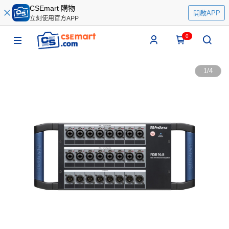
CSEmart 購物
開啟APP
立刻使用官方APP
0
1
/
4