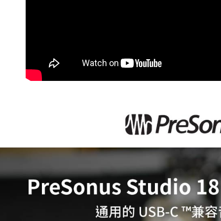
是否繳費成
付客戶支
【注意事
１．透過由
交易，需
求債權轉
２．關於
https://aft
３．未成
「AFTE
任。
４．使用「
即時審查
結果請求
５．嚴禁
形，恩沛
動。