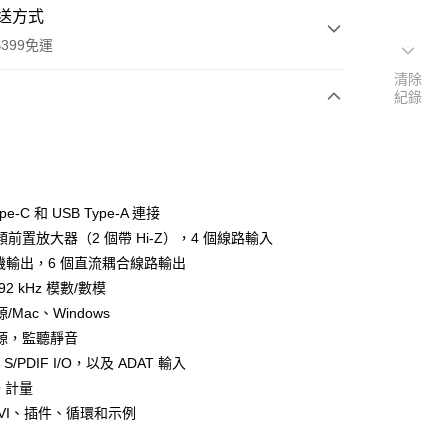
送方式
399免運
清除
紀錄
次付款
期付款
0 利率 每期
NT$5,066
21家銀行
ype-C 和 USB Type-A 連接
0 利率 每期
NT$2,533
21家銀行
庫商業銀行
第一商業銀行
A 類前置放大器（2 個帶 Hi-Z），4 個線路輸入
業銀行
彰化商業銀行
 0 利率 每期
NT$1,266
21家銀行
耳機輸出，6 個直流耦合線路輸出
庫商業銀行
第一商業銀行
業儲蓄銀行
台北富邦商業銀行
業銀行
彰化商業銀行
192 kHz 模數/數模
庫商業銀行
第一商業銀行
華商業銀行
兆豐國際商業銀行
業儲蓄銀行
台北富邦商業銀行
/Mac、Windows
業銀行
彰化商業銀行
小企業銀行
台中商業銀行
華商業銀行
兆豐國際商業銀行
業儲蓄銀行
台北富邦商業銀行
源，監聽靜音
台灣）商業銀行
華泰商業銀行
小企業銀行
台中商業銀行
華商業銀行
兆豐國際商業銀行
業銀行
遠東國際商業銀行
和 S/PDIF I/O，以及 ADAT 輸入
台灣）商業銀行
華泰商業銀行
小企業銀行
台中商業銀行
業銀行
永豐商業銀行
/O 計量
業銀行
遠東國際商業銀行
台灣）商業銀行
華泰商業銀行
業銀行
星展（台灣）商業銀行
業銀行
永豐商業銀行
、VI、插件、循環和示例
業銀行
遠東國際商業銀行
際商業銀行
中國信託商業銀行
業銀行
星展（台灣）商業銀行
業銀行
永豐商業銀行
天信用卡公司
y