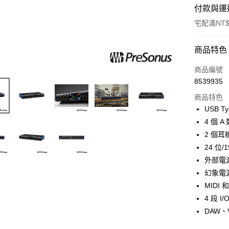
付款與運
宅配滿NT$
付款方式
商品特色
信用卡一
商品編號
8539935
信用卡分
商品特色
3 期 
USB T
6 期 
合作金
4 個 
華南商
12 期
2 個
合作金
上海商
華南商
24 位/
合作金
LINE Pay
國泰世
上海商
外部電源
華南商
臺灣中
國泰世
Apple Pay
上海商
幻象電
匯豐（
臺灣中
國泰世
聯邦商
MIDI 
匯豐（
街口支付
臺灣中
元大商
4 段 I
聯邦商
匯豐（
玉山商
悠遊付
元大商
DAW
聯邦商
台新國
玉山商
元大商
台灣樂
Google Pa