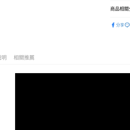
台新國
玉山商
台灣樂
商品相關分
台新國
全支付
台灣樂
音訊設備
全盈+PAY
分享
｜音訊設
AFTEE先
相關說明
【關於「A
ATM付款
AFTEE
便利好安
說明
相關推薦
１．簡單
２．便利
運送方式
３．安心
宅配
【「AFT
每筆NT$7
１．於結帳
付」結帳
付款後門
２．訂單
３．收到繳
免運費
／ATM／
※ 請注意
絡購買商品
先享後付
※ 交易是