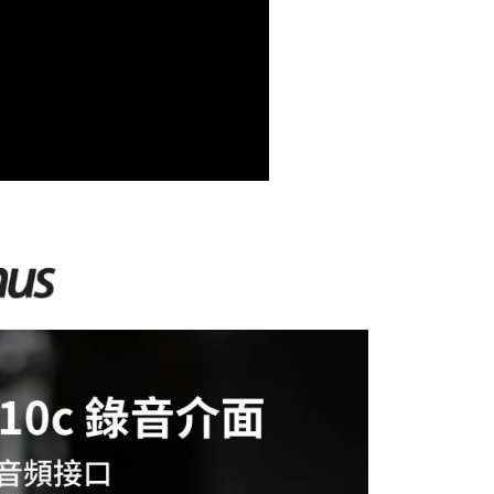
功／繳費後需取消欲退款等相關疑問，請聯繫「AFTEE先享後
援中心」
https://netprotections.freshdesk.com/support/home
項】
恩沛科技股份有限公司提供之「AFTEE先享後付」服務完成之
依本服務之必要範圍內提供個人資料，並將交易相關給付款項請
讓予恩沛科技股份有限公司。
個人資料處理事宜，請瀏覽以下網址：
ee.tw/terms/#terms3
年的使用者請事先徵得法定代理人或監護人之同意方可使用
E先享後付」，若未經同意申辦者引起之損失，本公司不負相關責
AFTEE先享後付」時，將依據個別帳號之用戶狀況，依本公司
核予不同之上限額度；若仍有額度不足之情形，本公司將視審查
用戶進行身份認證。
一人註冊多個帳號或使用他人資訊註冊。若發現惡意使用之情
科技股份有限公司將有權停止該用戶之使用額度並採取法律行