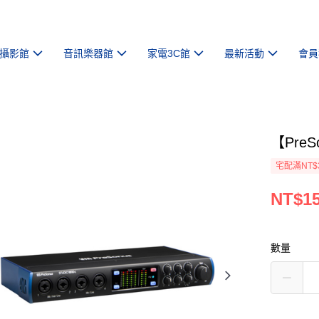
攝影館
音訊樂器館
家電3C館
最新活動
會員
【PreS
宅配滿NT$
NT$15
數量