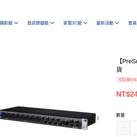
攝影館
音訊樂器館
家電3C館
最新活動
會員
【PreS
貨
宅配滿NT$
NT$24
數量