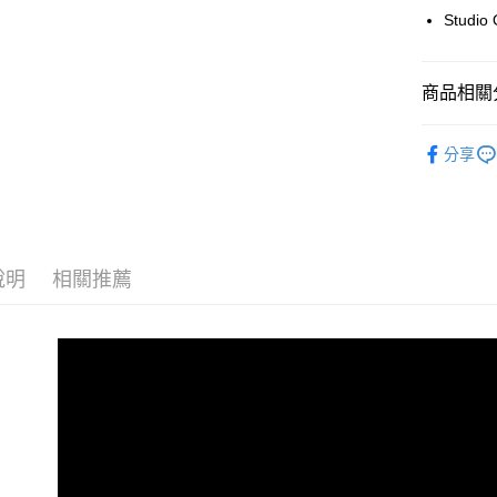
台新國
玉山商
Stud
元大商
台灣樂
Google Pa
台新國
玉山商
台灣樂
台新國
全支付
商品相關分
台灣樂
全盈+PAY
音訊設備
AFTEE先
分享
｜音訊設
相關說明
【關於「A
ATM付款
AFTEE
便利好安
１．簡單
說明
相關推薦
２．便利
運送方式
３．安心
宅配
【「AFT
每筆NT$7
１．於結帳
付」結帳
付款後門
２．訂單
３．收到繳
免運費
／ATM／
※ 請注意
絡購買商品