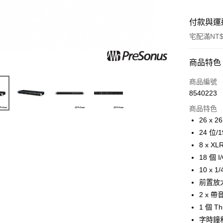
付款與運
宅配滿NT$
付款方式
商品特色
信用卡一
商品編號
8540223
信用卡分
商品特色
3 期 
26 x 
6 期 
合作金
24 位/
華南商
12 期
8 x X
合作金
上海商
華南商
18 個 
合作金
LINE Pay
國泰世
上海商
10 x 
華南商
臺灣中
國泰世
Apple Pay
上海商
前置放大
匯豐（
臺灣中
國泰世
聯邦商
2 x 
匯豐（
街口支付
臺灣中
元大商
1 個 Th
聯邦商
匯豐（
玉山商
悠遊付
元大商
字時鐘和
聯邦商