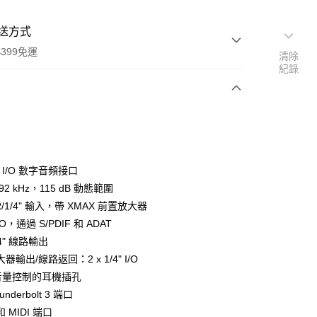
送方式
399免運
清除
紀錄
次付款
期付款
0 利率 每期
NT$8,266
21家銀行
26 I/O 數字音頻接口
0 利率 每期
NT$4,133
21家銀行
庫商業銀行
第一商業銀行
192 kHz，115 dB 動態範圍
業銀行
彰化商業銀行
 0 利率 每期
NT$2,066
21家銀行
LR/1/4" 輸入，帶 XMAX 前置放大器
庫商業銀行
第一商業銀行
業儲蓄銀行
台北富邦商業銀行
業銀行
彰化商業銀行
I/O，通過 S/PDIF 和 ADAT
庫商業銀行
第一商業銀行
華商業銀行
兆豐國際商業銀行
業儲蓄銀行
台北富邦商業銀行
1/4" 線路輸出
業銀行
彰化商業銀行
小企業銀行
台中商業銀行
華商業銀行
兆豐國際商業銀行
業儲蓄銀行
台北富邦商業銀行
器輸出/線路返回：2 x 1/4" I/O
台灣）商業銀行
華泰商業銀行
小企業銀行
台中商業銀行
華商業銀行
兆豐國際商業銀行
業銀行
遠東國際商業銀行
帶音量控制的耳機插孔
台灣）商業銀行
華泰商業銀行
小企業銀行
台中商業銀行
業銀行
永豐商業銀行
underbolt 3 端口
業銀行
遠東國際商業銀行
台灣）商業銀行
華泰商業銀行
業銀行
星展（台灣）商業銀行
業銀行
永豐商業銀行
 MIDI 端口
業銀行
遠東國際商業銀行