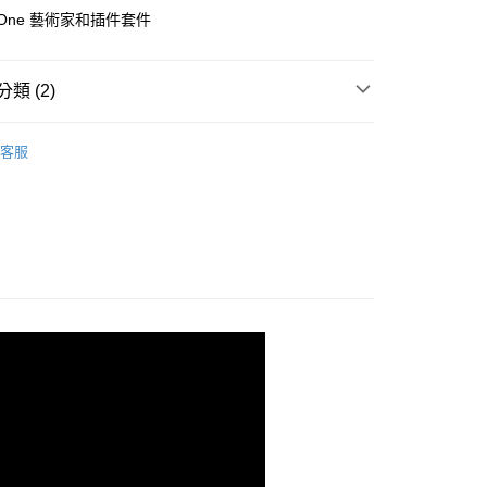
際商業銀行
中國信託商業銀行
業銀行
星展（台灣）商業銀行
io One 藝術家和插件套件
業銀行
永豐商業銀行
天信用卡公司
y
際商業銀行
中國信託商業銀行
業銀行
星展（台灣）商業銀行
天信用卡公司
際商業銀行
中國信託商業銀行
類 (2)
天信用卡公司
品牌
PreSonus
享後付
客服
備專區｜
錄音設備
FTEE先享後付」】
先享後付是「在收到商品之後才付款」的支付方式。 讓您購物簡單
心！
：不需註冊會員、不需綁卡、不需儲值。
：只要手機號碼，簡訊認證，即可結帳。
：先確認商品／服務後，再付款。
EE先享後付」結帳流程】
5，滿NT$399(含以上)免運費
方式選擇「AFTEE先享後付」後，將跳轉至「AFTEE先享後
頁面，進行簡訊認證並確認金額後，即可完成結帳。
市自取
成立數日內，您將收到繳費通知簡訊。
費通知簡訊後14天內，點擊此簡訊中的連結，可透過四大超商
網路銀行／等多元方式進行付款，方視為交易完成。
：結帳手續完成當下不需立刻繳費，但若您需要取消訂單，請聯
的店家。未經商家同意取消之訂單仍視為有效，需透過AFTEE