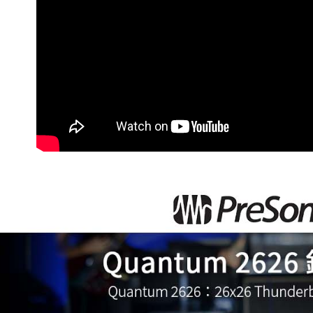
先享後付
※ 交易是
是否繳費成
付客戶支
【注意事
１．透過由
交易，需
求債權轉
２．關於
https://aft
３．未成
「AFTE
任。
４．使用「
即時審查
結果請求
５．嚴禁
形，恩沛
動。