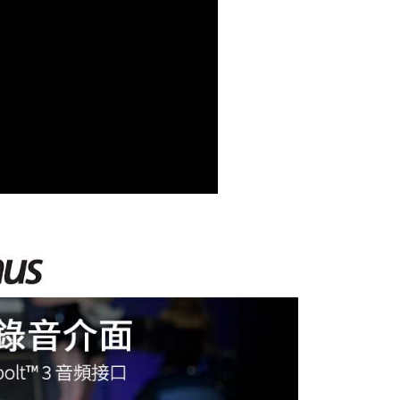
繳納相關費用。
否成功請以「AFTEE先享後付 」之結帳頁面顯示為準，若有關於
功／繳費後需取消欲退款等相關疑問，請聯繫「AFTEE先享後
援中心」
https://netprotections.freshdesk.com/support/home
項】
恩沛科技股份有限公司提供之「AFTEE先享後付」服務完成之
依本服務之必要範圍內提供個人資料，並將交易相關給付款項請
讓予恩沛科技股份有限公司。
個人資料處理事宜，請瀏覽以下網址：
ee.tw/terms/#terms3
年的使用者請事先徵得法定代理人或監護人之同意方可使用
E先享後付」，若未經同意申辦者引起之損失，本公司不負相關責
AFTEE先享後付」時，將依據個別帳號之用戶狀況，依本公司
核予不同之上限額度；若仍有額度不足之情形，本公司將視審查
用戶進行身份認證。
一人註冊多個帳號或使用他人資訊註冊。若發現惡意使用之情
科技股份有限公司將有權停止該用戶之使用額度並採取法律行