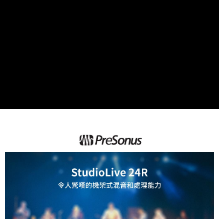
２．便利：只要手機號碼，簡訊認證，即可結帳。
３．安心：先確認商品／服務後，再付款。
宅配
每筆NT$75，滿NT$399(含以上)免運費
【「AFTEE先享後付」結帳流程】
１．於結帳方式選擇「AFTEE先享後付」後，將跳轉至「AFTEE先享後付」
付款後門市自取
結帳頁面，進行簡訊認證並確認金額後，即可完成結帳。
２．訂單成立數日內，您將收到繳費通知簡訊。
免運費
３．收到繳費通知簡訊後14天內，點擊此簡訊中的連結，可透過四大超商／
ATM／網路銀行／等多元方式進行付款，方視為交易完成。
※ 請注意：結帳手續完成當下不需立刻繳費，但若您需要取消訂單，請聯絡
購買商品的店家。未經商家同意取消之訂單仍視為有效，需透過AFTEE先享
後付繳納相關費用。
※ 交易是否成功請以「AFTEE先享後付 」之結帳頁面顯示為準，若有關於
是否繳費成功／繳費後需取消欲退款等相關疑問，請聯繫「AFTEE先享後付
客戶支援中心」
https://netprotections.freshdesk.com/support/home
【注意事項】
１．透過由恩沛科技股份有限公司提供之「AFTEE先享後付」服務完成之交
易，需依本服務之必要範圍內提供個人資料，並將交易相關給付款項請求債
權轉讓予恩沛科技股份有限公司。
２．關於個人資料處理事宜，請瀏覽以下網址：
https://aftee.tw/terms/#terms3
３．未成年的使用者請事先徵得法定代理人或監護人之同意方可使用
「AFTEE先享後付」，若未經同意申辦者引起之損失，本公司不負相關責
任。