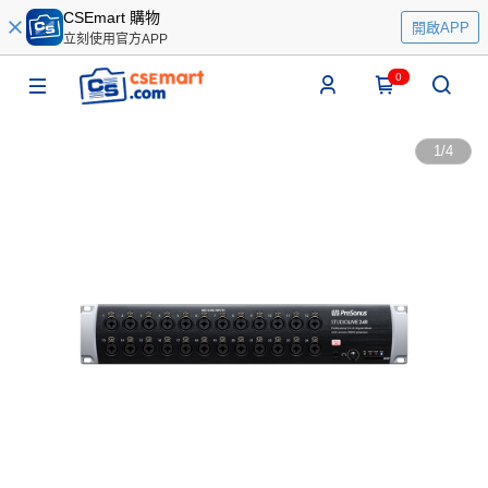
CSEmart 購物
開啟APP
立刻使用官方APP
0
1
/
4