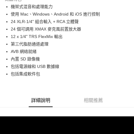
6 期 0 利率 每期
NT$9,983
21家銀行
合作金庫商業銀行
第一商業銀行
機架式混音和處理能力
華南商業銀行
彰化商業銀行
12 期 0 利率 每期
NT$4,991
21家銀行
合作金庫商業銀行
第一商業銀行
使用 Mac、Windows、Android 和 iOS 進行控制
上海商業儲蓄銀行
台北富邦商業銀行
華南商業銀行
彰化商業銀行
合作金庫商業銀行
第一商業銀行
LINE Pay
國泰世華商業銀行
兆豐國際商業銀行
24 XLR-1/4" 組合輸入 + RCA 立體聲
上海商業儲蓄銀行
台北富邦商業銀行
華南商業銀行
彰化商業銀行
臺灣中小企業銀行
台中商業銀行
24 個可調用 XMAX 麥克風前置放大器
國泰世華商業銀行
兆豐國際商業銀行
Apple Pay
上海商業儲蓄銀行
台北富邦商業銀行
匯豐（台灣）商業銀行
華泰商業銀行
臺灣中小企業銀行
台中商業銀行
12 x 1/4" TRS FlexMix 輸出
國泰世華商業銀行
兆豐國際商業銀行
聯邦商業銀行
遠東國際商業銀行
匯豐（台灣）商業銀行
華泰商業銀行
街口支付
第三代脂肪通道處理
臺灣中小企業銀行
台中商業銀行
元大商業銀行
永豐商業銀行
聯邦商業銀行
遠東國際商業銀行
匯豐（台灣）商業銀行
華泰商業銀行
AVB 網絡就緒
玉山商業銀行
星展（台灣）商業銀行
悠遊付
元大商業銀行
永豐商業銀行
聯邦商業銀行
遠東國際商業銀行
內置 SD 錄像機
台新國際商業銀行
中國信託商業銀行
玉山商業銀行
星展（台灣）商業銀行
元大商業銀行
永豐商業銀行
台灣樂天信用卡公司
Google Pay
包括電源線和 USB 數據線
台新國際商業銀行
中國信託商業銀行
玉山商業銀行
星展（台灣）商業銀行
包括集成軟件包
台灣樂天信用卡公司
台新國際商業銀行
中國信託商業銀行
全支付
台灣樂天信用卡公司
全盈+PAY
AFTEE先享後付
詳細說明
相關推薦
相關說明
【關於「AFTEE先享後付」】
ATM付款
AFTEE先享後付是「在收到商品之後才付款」的支付方式。 讓您購物簡單
便利好安心！
１．簡單：不需註冊會員、不需綁卡、不需儲值。
運送方式