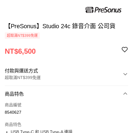
【PreSonus】Studio 24c 錄音介面 公司貨
超取滿NT$399免運
NT$6,500
付款與運送方式
超取滿NT$399免運
付款方式
商品特色
信用卡一次付款
商品編號
信用卡分期付款
8540627
3 期 0 利率 每期
NT$2,166
21家銀行
商品特色
6 期 0 利率 每期
NT$1,083
21家銀行
合作金庫商業銀行
第一商業銀行
USB Type-C 和 USB Type-A 連接