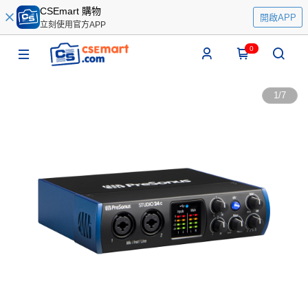
CSEmart 購物
開啟APP
立刻使用官方APP
0
1
/
7