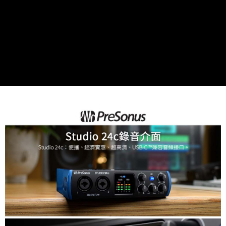
運送方式
２．便利：只要手機號碼，簡訊認證，即可結帳。
３．安心：先確認商品／服務後，再付款。
全家取貨付款
每筆NT$60，滿NT$399(含以上)免運費
【「AFTEE先享後付」結帳流程】
１．於結帳方式選擇「AFTEE先享後付」後，將跳轉至「AFTEE先享後付」
萊爾富取貨付款
結帳頁面，進行簡訊認證並確認金額後，即可完成結帳。
２．訂單成立數日內，您將收到繳費通知簡訊。
每筆NT$60，滿NT$399(含以上)免運費
３．收到繳費通知簡訊後14天內，點擊此簡訊中的連結，可透過四大超商／
ATM／網路銀行／等多元方式進行付款，方視為交易完成。
7-11取貨付款
※ 請注意：結帳手續完成當下不需立刻繳費，但若您需要取消訂單，請聯絡
每筆NT$60，滿NT$399(含以上)免運費
購買商品的店家。未經商家同意取消之訂單仍視為有效，需透過AFTEE先享
後付繳納相關費用。
宅配
※ 交易是否成功請以「AFTEE先享後付 」之結帳頁面顯示為準，若有關於
是否繳費成功／繳費後需取消欲退款等相關疑問，請聯繫「AFTEE先享後付
每筆NT$75，滿NT$399(含以上)免運費
客戶支援中心」
https://netprotections.freshdesk.com/support/home
付款後門市自取
【注意事項】
１．透過由恩沛科技股份有限公司提供之「AFTEE先享後付」服務完成之交
免運費
易，需依本服務之必要範圍內提供個人資料，並將交易相關給付款項請求債
權轉讓予恩沛科技股份有限公司。
２．關於個人資料處理事宜，請瀏覽以下網址：
https://aftee.tw/terms/#terms3
３．未成年的使用者請事先徵得法定代理人或監護人之同意方可使用
「AFTEE先享後付」，若未經同意申辦者引起之損失，本公司不負相關責
任。