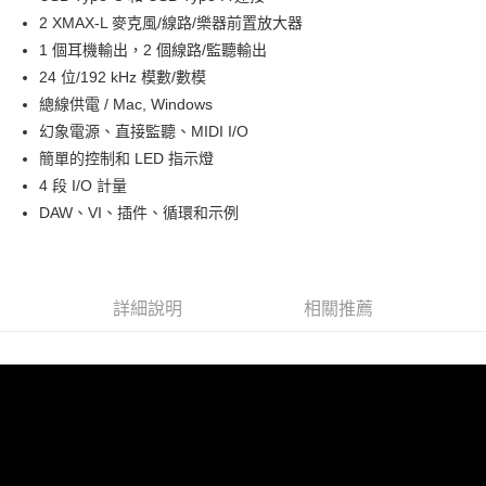
華南商業銀行
彰化商業銀行
12 期 0 利率 每期
NT$541
21家銀行
合作金庫商業銀行
第一商業銀行
2 XMAX-L 麥克風/線路/樂器前置放大器
上海商業儲蓄銀行
台北富邦商業銀行
華南商業銀行
彰化商業銀行
合作金庫商業銀行
第一商業銀行
超商取貨付款
國泰世華商業銀行
兆豐國際商業銀行
1 個耳機輸出，2 個線路/監聽輸出
上海商業儲蓄銀行
台北富邦商業銀行
華南商業銀行
彰化商業銀行
臺灣中小企業銀行
台中商業銀行
24 位/192 kHz 模數/數模
國泰世華商業銀行
兆豐國際商業銀行
LINE Pay
上海商業儲蓄銀行
台北富邦商業銀行
匯豐（台灣）商業銀行
華泰商業銀行
臺灣中小企業銀行
台中商業銀行
總線供電 / Mac, Windows
國泰世華商業銀行
兆豐國際商業銀行
聯邦商業銀行
遠東國際商業銀行
匯豐（台灣）商業銀行
華泰商業銀行
Apple Pay
幻象電源、直接監聽、MIDI I/O
臺灣中小企業銀行
台中商業銀行
元大商業銀行
永豐商業銀行
聯邦商業銀行
遠東國際商業銀行
匯豐（台灣）商業銀行
華泰商業銀行
簡單的控制和 LED 指示燈
玉山商業銀行
星展（台灣）商業銀行
街口支付
元大商業銀行
永豐商業銀行
聯邦商業銀行
遠東國際商業銀行
4 段 I/O 計量
台新國際商業銀行
中國信託商業銀行
玉山商業銀行
星展（台灣）商業銀行
元大商業銀行
永豐商業銀行
台灣樂天信用卡公司
悠遊付
DAW、VI、插件、循環和示例
台新國際商業銀行
中國信託商業銀行
玉山商業銀行
星展（台灣）商業銀行
台灣樂天信用卡公司
台新國際商業銀行
中國信託商業銀行
Google Pay
台灣樂天信用卡公司
全支付
詳細說明
相關推薦
全盈+PAY
AFTEE先享後付
相關說明
【關於「AFTEE先享後付」】
ATM付款
AFTEE先享後付是「在收到商品之後才付款」的支付方式。 讓您購物簡單
便利好安心！
１．簡單：不需註冊會員、不需綁卡、不需儲值。