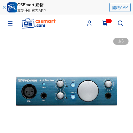
CSEmart 購物
開啟APP
立刻使用官方APP
0
1
/
3