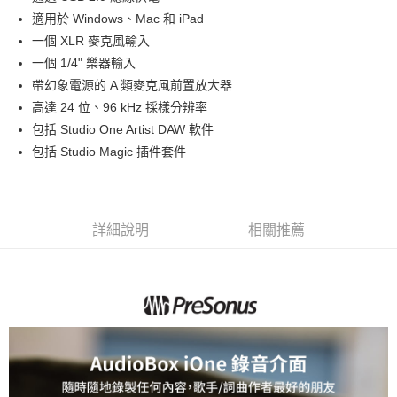
華南商業銀行
彰化商業銀行
12 期 0 利率 每期
NT$400
21家銀行
合作金庫商業銀行
第一商業銀行
適用於 Windows、Mac 和 iPad
上海商業儲蓄銀行
台北富邦商業銀行
華南商業銀行
彰化商業銀行
合作金庫商業銀行
第一商業銀行
超商取貨付款
國泰世華商業銀行
兆豐國際商業銀行
一個 XLR 麥克風輸入
上海商業儲蓄銀行
台北富邦商業銀行
華南商業銀行
彰化商業銀行
臺灣中小企業銀行
台中商業銀行
一個 1/4" 樂器輸入
國泰世華商業銀行
兆豐國際商業銀行
LINE Pay
上海商業儲蓄銀行
台北富邦商業銀行
匯豐（台灣）商業銀行
華泰商業銀行
臺灣中小企業銀行
台中商業銀行
帶幻象電源的 A 類麥克風前置放大器
國泰世華商業銀行
兆豐國際商業銀行
聯邦商業銀行
遠東國際商業銀行
匯豐（台灣）商業銀行
華泰商業銀行
Apple Pay
高達 24 位、96 kHz 採樣分辨率
臺灣中小企業銀行
台中商業銀行
元大商業銀行
永豐商業銀行
聯邦商業銀行
遠東國際商業銀行
匯豐（台灣）商業銀行
華泰商業銀行
包括 Studio One Artist DAW 軟件
玉山商業銀行
星展（台灣）商業銀行
街口支付
元大商業銀行
永豐商業銀行
聯邦商業銀行
遠東國際商業銀行
包括 Studio Magic 插件套件
台新國際商業銀行
中國信託商業銀行
玉山商業銀行
星展（台灣）商業銀行
元大商業銀行
永豐商業銀行
台灣樂天信用卡公司
悠遊付
台新國際商業銀行
中國信託商業銀行
玉山商業銀行
星展（台灣）商業銀行
台灣樂天信用卡公司
台新國際商業銀行
中國信託商業銀行
Google Pay
台灣樂天信用卡公司
詳細說明
相關推薦
全支付
全盈+PAY
AFTEE先享後付
相關說明
【關於「AFTEE先享後付」】
ATM付款
AFTEE先享後付是「在收到商品之後才付款」的支付方式。 讓您購物簡單
便利好安心！
１．簡單：不需註冊會員、不需綁卡、不需儲值。