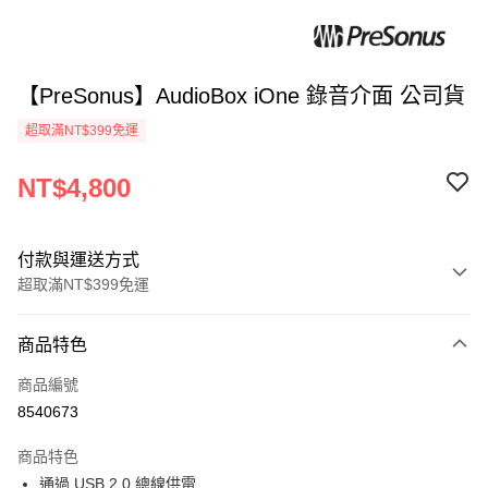
【PreSonus】AudioBox iOne 錄音介面 公司貨
超取滿NT$399免運
NT$4,800
付款與運送方式
超取滿NT$399免運
付款方式
商品特色
信用卡一次付款
商品編號
信用卡分期付款
8540673
3 期 0 利率 每期
NT$1,600
21家銀行
商品特色
6 期 0 利率 每期
NT$800
21家銀行
合作金庫商業銀行
第一商業銀行
通過 USB 2.0 總線供電