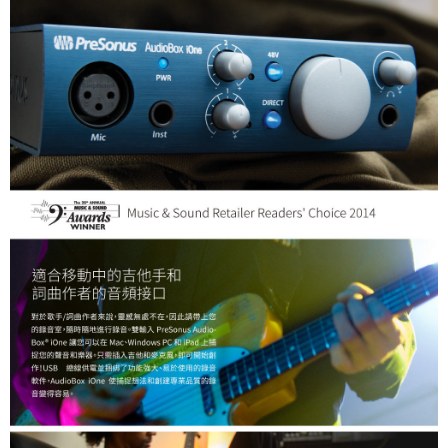
運送方式
２．便利：只要手機號碼，簡訊認證，即可結帳。
３．安心：先確認商品／服務後，再付款。
全家取貨付款
每筆NT$60，滿NT$399(含以上)免運費
【「AFTEE先享後付」結帳流程】
１．於結帳方式選擇「AFTEE先享後付」後，將跳轉至「AFTEE先享後付」
萊爾富取貨付款
結帳頁面，進行簡訊認證並確認金額後，即可完成結帳。
２．訂單成立數日內，您將收到繳費通知簡訊。
每筆NT$60，滿NT$399(含以上)免運費
３．收到繳費通知簡訊後14天內，點擊此簡訊中的連結，可透過四大超商／
ATM／網路銀行／等多元方式進行付款，方視為交易完成。
7-11取貨付款
※ 請注意：結帳手續完成當下不需立刻繳費，但若您需要取消訂單，請聯絡
每筆NT$60，滿NT$399(含以上)免運費
購買商品的店家。未經商家同意取消之訂單仍視為有效，需透過AFTEE先享
後付繳納相關費用。
宅配
※ 交易是否成功請以「AFTEE先享後付 」之結帳頁面顯示為準，若有關於
是否繳費成功／繳費後需取消欲退款等相關疑問，請聯繫「AFTEE先享後付
每筆NT$75，滿NT$399(含以上)免運費
客戶支援中心」
https://netprotections.freshdesk.com/support/home
付款後門市自取
【注意事項】
１．透過由恩沛科技股份有限公司提供之「AFTEE先享後付」服務完成之交
免運費
易，需依本服務之必要範圍內提供個人資料，並將交易相關給付款項請求債
權轉讓予恩沛科技股份有限公司。
２．關於個人資料處理事宜，請瀏覽以下網址：
https://aftee.tw/terms/#terms3
３．未成年的使用者請事先徵得法定代理人或監護人之同意方可使用
「AFTEE先享後付」，若未經同意申辦者引起之損失，本公司不負相關責
任。