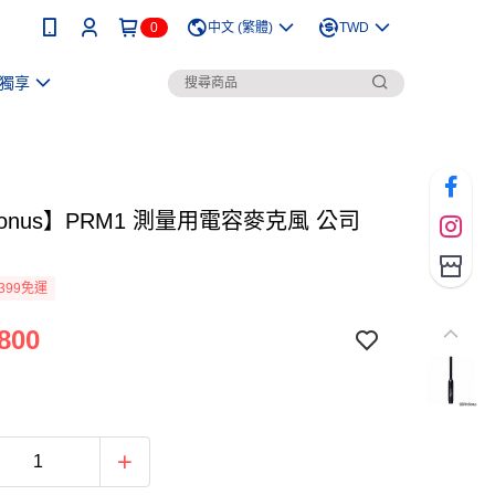
0
中文 (繁體)
TWD
獨享
Sonus】PRM1 測量用電容麥克風 公司
399免運
800