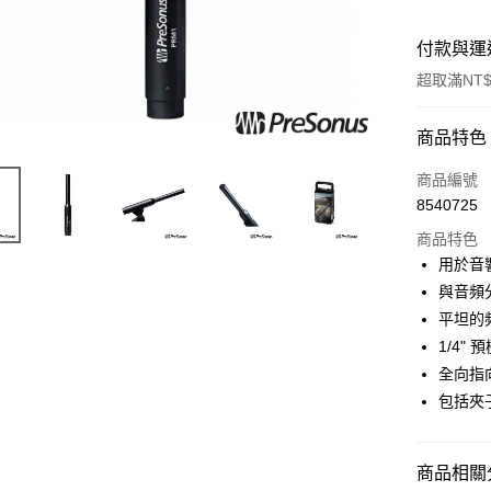
付款與運
超取滿NT$
付款方式
商品特色
信用卡一
商品編號
8540725
信用卡分
商品特色
3 期 
用於音
6 期 
合作金
與音頻
華南商
12 期
平坦的
合作金
上海商
華南商
1/4"
合作金
超商取貨
國泰世
上海商
全向指
華南商
臺灣中
國泰世
LINE Pay
上海商
包括夾
匯豐（
臺灣中
國泰世
聯邦商
匯豐（
Apple Pay
臺灣中
元大商
聯邦商
匯豐（
商品相關分
玉山商
街口支付
元大商
聯邦商