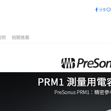
台新國
玉山商
元大商
音訊設備
台灣樂
悠遊付
台新國
分享
玉山商
台灣樂
｜音訊設
台新國
Google Pa
台灣樂
全支付
全盈+PAY
說明
相關推薦
AFTEE先
相關說明
【關於「A
ATM付款
AFTEE
便利好安
１．簡單
２．便利
運送方式
３．安心
全家取貨
【「AFT
每筆NT$6
１．於結帳
付」結帳
萊爾富取
２．訂單
３．收到繳
每筆NT$6
／ATM／