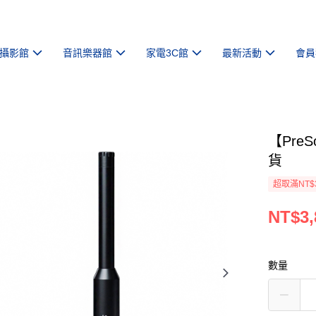
攝影館
音訊樂器館
家電3C館
最新活動
會員
【Pre
貨
超取滿NT$
NT$3,
數量