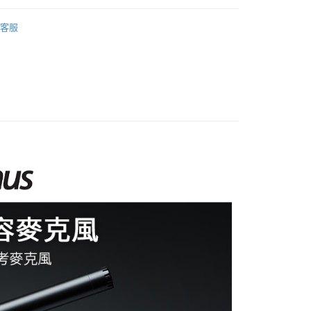
際商業銀行
中國信託商業銀行
業銀行
星展（台灣）商業銀行
業銀行
永豐商業銀行
品牌
PreSonus
天信用卡公司
際商業銀行
中國信託商業銀行
客服
業銀行
星展（台灣）商業銀行
天信用卡公司
備專區｜
麥克風專區
際商業銀行
中國信託商業銀行
y
天信用卡公司
享後付
FTEE先享後付」】
先享後付是「在收到商品之後才付款」的支付方式。 讓您購物簡單
心！
：不需註冊會員、不需綁卡、不需儲值。
：只要手機號碼，簡訊認證，即可結帳。
：先確認商品／服務後，再付款。
付款
EE先享後付」結帳流程】
0，滿NT$399(含以上)免運費
方式選擇「AFTEE先享後付」後，將跳轉至「AFTEE先享後
頁面，進行簡訊認證並確認金額後，即可完成結帳。
貨付款
成立數日內，您將收到繳費通知簡訊。
費通知簡訊後14天內，點擊此簡訊中的連結，可透過四大超商
0，滿NT$399(含以上)免運費
網路銀行／等多元方式進行付款，方視為交易完成。