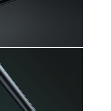
：結帳手續完成當下不需立刻繳費，但若您需要取消訂單，請聯
付款
的店家。未經商家同意取消之訂單仍視為有效，需透過AFTEE
繳納相關費用。
0，滿NT$399(含以上)免運費
否成功請以「AFTEE先享後付 」之結帳頁面顯示為準，若有關於
功／繳費後需取消欲退款等相關疑問，請聯繫「AFTEE先享後
援中心」
https://netprotections.freshdesk.com/support/home
5，滿NT$399(含以上)免運費
項】
市自取
恩沛科技股份有限公司提供之「AFTEE先享後付」服務完成之
依本服務之必要範圍內提供個人資料，並將交易相關給付款項請
讓予恩沛科技股份有限公司。
個人資料處理事宜，請瀏覽以下網址：
ee.tw/terms/#terms3
年的使用者請事先徵得法定代理人或監護人之同意方可使用
E先享後付」，若未經同意申辦者引起之損失，本公司不負相關責
AFTEE先享後付」時，將依據個別帳號之用戶狀況，依本公司
核予不同之上限額度；若仍有額度不足之情形，本公司將視審查
用戶進行身份認證。
一人註冊多個帳號或使用他人資訊註冊。若發現惡意使用之情
科技股份有限公司將有權停止該用戶之使用額度並採取法律行