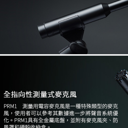
※ 請注意
7-11取貨
絡購買商品
先享後付
每筆NT$6
※ 交易是
是否繳費成
宅配
付客戶支
每筆NT$7
【注意事
付款後門
１．透過由
交易，需
免運費
求債權轉
２．關於
https://aft
３．未成
「AFTE
任。
４．使用「
即時審查
結果請求
５．嚴禁
形，恩沛
動。