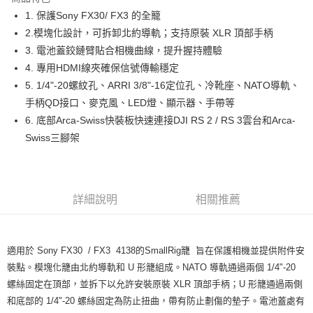
6 期 0 利率 每期
NT$514
21家銀行
合作金庫商業銀行
第一商業銀行
1. 保護Sony FX30/ FX3 的全籠
華南商業銀行
彰化商業銀行
12 期 0 利率 每期
NT$257
21家銀行
合作金庫商業銀行
第一商業銀行
2.模塊化設計，可拆卸北約導軌；支持原裝 XLR 頂部手柄
上海商業儲蓄銀行
台北富邦商業銀行
華南商業銀行
彰化商業銀行
合作金庫商業銀行
第一商業銀行
超商取貨付款
國泰世華商業銀行
兆豐國際商業銀行
3. 電池蓋鉸鏈臂貼合相機曲線，提升握持體驗
上海商業儲蓄銀行
台北富邦商業銀行
華南商業銀行
彰化商業銀行
臺灣中小企業銀行
台中商業銀行
4. 專用HDMI線夾確保信號傳輸穩定
國泰世華商業銀行
兆豐國際商業銀行
LINE Pay
上海商業儲蓄銀行
台北富邦商業銀行
匯豐（台灣）商業銀行
華泰商業銀行
臺灣中小企業銀行
台中商業銀行
5. 1/4"-20螺紋孔、ARRI 3/8"-16定位孔、冷靴座、NATO導軌、
國泰世華商業銀行
兆豐國際商業銀行
聯邦商業銀行
遠東國際商業銀行
匯豐（台灣）商業銀行
華泰商業銀行
Apple Pay
手柄QD接口、麥克風、LED燈、顯示器、手帶等
臺灣中小企業銀行
台中商業銀行
元大商業銀行
永豐商業銀行
聯邦商業銀行
遠東國際商業銀行
匯豐（台灣）商業銀行
華泰商業銀行
6. 底部Arca-Swiss快裝板快速連接DJI RS 2 / RS 3雲台和Arca-
玉山商業銀行
星展（台灣）商業銀行
街口支付
元大商業銀行
永豐商業銀行
聯邦商業銀行
遠東國際商業銀行
Swiss三腳架
台新國際商業銀行
中國信託商業銀行
玉山商業銀行
星展（台灣）商業銀行
元大商業銀行
永豐商業銀行
台灣樂天信用卡公司
悠遊付
台新國際商業銀行
中國信託商業銀行
玉山商業銀行
星展（台灣）商業銀行
台灣樂天信用卡公司
台新國際商業銀行
中國信託商業銀行
Google Pay
台灣樂天信用卡公司
詳細說明
相關推薦
全支付
全盈+PAY
適用於 Sony FX30 / FX3 4138的SmallRig籠 旨在保護相機並提供附件安
AFTEE先享後付
裝點。模塊化籠由北約導軌和 U 形籠組成。NATO 導軌通過兩個 1/4"-20
相關說明
螺絲固定在頂部，並拆下以允許安裝原裝 XLR 頂部手柄；U 形籠通過兩側
【關於「AFTEE先享後付」】
ATM付款
和底部的 1/4"-20 螺絲固定為防止扭曲，帶有防止劃傷的墊子。電池蓋處有
AFTEE先享後付是「在收到商品之後才付款」的支付方式。 讓您購物簡單