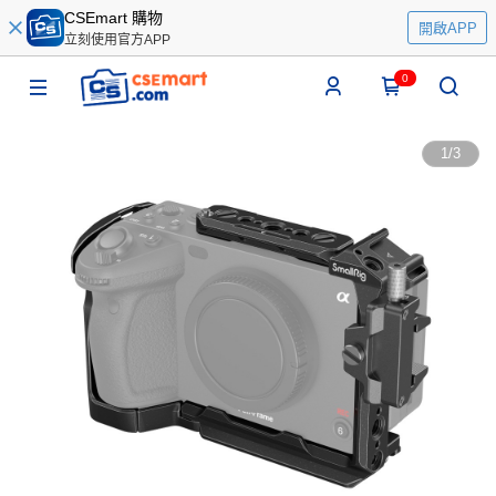
CSEmart 購物
開啟APP
立刻使用官方APP
0
1
/
3