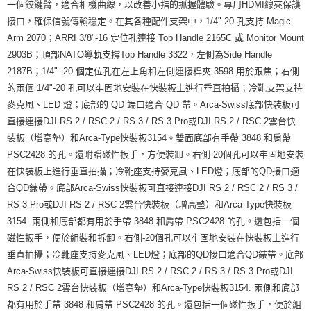
便利好安心！
一個鉸鏈臂，適合相機曲線，以改善小指的抓握體驗。專用HDMI線夾保護
１．簡單：不需註冊會員、不需綁卡、不需儲值。
運送方式
接口，確保信號傳輸穩定。在其各種配件支架中，1/4"-20 孔支持 Magic
２．便利：只要手機號碼，簡訊認證，即可結帳。
Arm 2070；ARRI 3/8"-16 定位孔連接 Top Handle 2165C 或 Monitor Mount
３．安心：先確認商品／服務後，再付款。
全家取貨付款
2903B；頂部NATO導軌支撐Top Handle 3322，左側為Side Handle
每筆NT$60，滿NT$399(含以上)免運費
【「AFTEE先享後付」結帳流程】
2187B；1/4" -20 個定位孔在左上角和左側連接桿夾 3598 用於跟焦；右側
１．於結帳方式選擇「AFTEE先享後付」後，將跳轉至「AFTEE先享後付」
的兩個 1/4"-20 孔可以牢固地安裝在快裝板上進行垂直拍攝；冷靴支架支持
萊爾富取貨付款
結帳頁面，進行簡訊認證並確認金額後，即可完成結帳。
２．訂單成立數日內，您將收到繳費通知簡訊。
麥克風、LED 燈；底部的 QD 端口適合 QD 帶。Arca-Swiss底部快裝板可
每筆NT$60，滿NT$399(含以上)免運費
３．收到繳費通知簡訊後14天內，點擊此簡訊中的連結，可透過四大超商／
直接連接DJI RS 2 / RSC 2 / RS 3 / RS 3 Pro或DJI RS 2 / RSC 2雲台快
ATM／網路銀行／等多元方式進行付款，方視為交易完成。
7-11取貨付款
裝板（增高墊）和Arca-Type快裝板3154。雙面底部有手帶 3848 和肩帶
※ 請注意：結帳手續完成當下不需立刻繳費，但若您需要取消訂單，請聯絡
每筆NT$60，滿NT$399(含以上)免運費
購買商品的店家。未經商家同意取消之訂單仍視為有效，需透過AFTEE先享
PSC2428 的孔。還附贈磁性扳手，方便裝卸。右側-20個孔可以牢固地安裝
後付繳納相關費用。
在快裝板上進行垂直拍攝；冷靴座支持麥克風、LED燈；底部的QD接口適
宅配
※ 交易是否成功請以「AFTEE先享後付 」之結帳頁面顯示為準，若有關於
合QD錶帶。底部Arca-Swiss快裝板可直接連接DJI RS 2 / RSC 2 / RS 3 /
是否繳費成功／繳費後需取消欲退款等相關疑問，請聯繫「AFTEE先享後付
每筆NT$75，滿NT$399(含以上)免運費
客戶支援中心」
https://netprotections.freshdesk.com/support/home
RS 3 Pro或DJI RS 2 / RSC 2雲台快裝板（增高墊）和Arca-Type快裝板
3154. 兩側和底部都有用於手帶 3848 和肩帶 PSC2428 的孔。還包括一個
付款後門市自取
【注意事項】
磁性扳手，便於組裝和拆卸。右側-20個孔可以牢固地安裝在快裝板上進行
１．透過由恩沛科技股份有限公司提供之「AFTEE先享後付」服務完成之交
免運費
易，需依本服務之必要範圍內提供個人資料，並將交易相關給付款項請求債
垂直拍攝；冷靴座支持麥克風、LED燈；底部的QD接口適合QD錶帶。底部
權轉讓予恩沛科技股份有限公司。
Arca-Swiss快裝板可直接連接DJI RS 2 / RSC 2 / RS 3 / RS 3 Pro或DJI
２．關於個人資料處理事宜，請瀏覽以下網址：
RS 2 / RSC 2雲台快裝板（增高墊）和Arca-Type快裝板3154. 兩側和底部
https://aftee.tw/terms/#terms3
３．未成年的使用者請事先徵得法定代理人或監護人之同意方可使用
都有用於手帶 3848 和肩帶 PSC2428 的孔。還包括一個磁性扳手，便於組