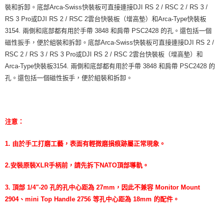
「AFTEE先享後付」，若未經同意申辦者引起之損失，本公司不負相關責
裝和拆卸。底部Arca-Swiss快裝板可直接連接DJI RS 2 / RSC 2 / RS 3 /
任。
RS 3 Pro或DJI RS 2 / RSC 2雲台快裝板（增高墊）和Arca-Type快裝板
４．使用「AFTEE先享後付」時，將依據個別帳號之用戶狀況，依本公司即
時審查核予不同之上限額度；若仍有額度不足之情形，本公司將視審查結果
3154. 兩側和底部都有用於手帶 3848 和肩帶 PSC2428 的孔。還包括一個
請求用戶進行身份認證。
磁性扳手，便於組裝和拆卸。底部Arca-Swiss快裝板可直接連接DJI RS 2 /
５．嚴禁一人註冊多個帳號或使用他人資訊註冊。若發現惡意使用之情形，
RSC 2 / RS 3 / RS 3 Pro或DJI RS 2 / RSC 2雲台快裝板（增高墊）和
恩沛科技股份有限公司將有權停止該用戶之使用額度並採取法律行動。
Arca-Type快裝板3154. 兩側和底部都有用於手帶 3848 和肩帶 PSC2428 的
孔。還包括一個磁性扳手，便於組裝和拆卸。
注意：
1. 由於手工打磨工藝，表面有輕微磨損痕跡屬正常現象。
2.安裝原裝XLR手柄前，請先拆下NATO頂部導軌。
3. 頂部 1/4"-20 孔的孔中心距為 27mm，因此不兼容 Monitor Mount
2904、mini Top Handle 2756 等孔中心距為 18mm 的配件。