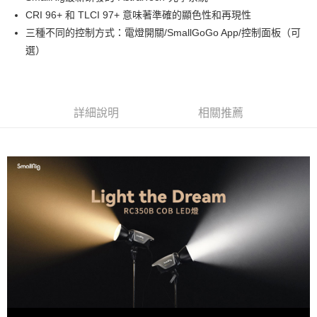
華南商業銀行
彰化商業銀行
12 期 0 利率 每期
NT$2,350
21家銀行
合作金庫商業銀行
第一商業銀行
CRI 96+ 和 TLCI 97+ 意味著準確的顯色性和再現性
上海商業儲蓄銀行
台北富邦商業銀行
華南商業銀行
彰化商業銀行
合作金庫商業銀行
第一商業銀行
LINE Pay
國泰世華商業銀行
兆豐國際商業銀行
三種不同的控制方式：電燈開關/SmallGoGo App/控制面板（可
上海商業儲蓄銀行
台北富邦商業銀行
華南商業銀行
彰化商業銀行
臺灣中小企業銀行
台中商業銀行
選）
國泰世華商業銀行
兆豐國際商業銀行
Apple Pay
上海商業儲蓄銀行
台北富邦商業銀行
匯豐（台灣）商業銀行
華泰商業銀行
臺灣中小企業銀行
台中商業銀行
國泰世華商業銀行
兆豐國際商業銀行
聯邦商業銀行
遠東國際商業銀行
匯豐（台灣）商業銀行
華泰商業銀行
街口支付
臺灣中小企業銀行
台中商業銀行
元大商業銀行
永豐商業銀行
聯邦商業銀行
遠東國際商業銀行
匯豐（台灣）商業銀行
華泰商業銀行
玉山商業銀行
星展（台灣）商業銀行
悠遊付
元大商業銀行
永豐商業銀行
詳細說明
相關推薦
聯邦商業銀行
遠東國際商業銀行
台新國際商業銀行
中國信託商業銀行
玉山商業銀行
星展（台灣）商業銀行
元大商業銀行
永豐商業銀行
台灣樂天信用卡公司
Google Pay
台新國際商業銀行
中國信託商業銀行
玉山商業銀行
星展（台灣）商業銀行
台灣樂天信用卡公司
台新國際商業銀行
中國信託商業銀行
全支付
台灣樂天信用卡公司
全盈+PAY
AFTEE先享後付
相關說明
【關於「AFTEE先享後付」】
ATM付款
AFTEE先享後付是「在收到商品之後才付款」的支付方式。 讓您購物簡單
便利好安心！
１．簡單：不需註冊會員、不需綁卡、不需儲值。
運送方式
２．便利：只要手機號碼，簡訊認證，即可結帳。
３．安心：先確認商品／服務後，再付款。