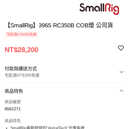
【SmallRig】3965 RC350B COB燈 公司貨
宅配滿NT$399免運
NT$28,200
付款與運送方式
宅配滿NT$399免運
付款方式
商品特色
信用卡一次付款
商品編號
信用卡分期付款
8562271
3 期 0 利率 每期
NT$9,400
21家銀行
商品特色
6 期 0 利率 每期
NT$4,700
21家銀行
合作金庫商業銀行
第一商業銀行
SmallRig最新研發的“AstralTech”光學系統