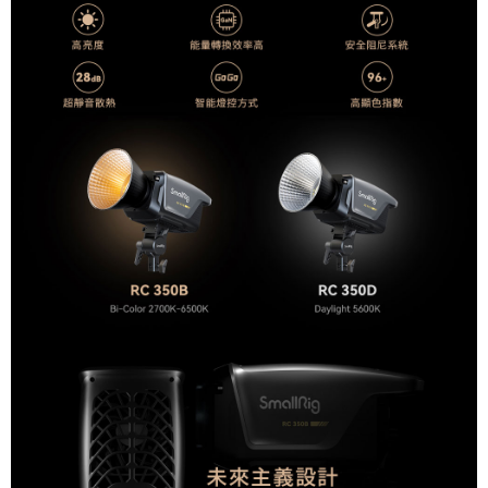
宅配
每筆NT$75，滿NT$399(含以上)免運費
【「AFTEE先享後付」結帳流程】
１．於結帳方式選擇「AFTEE先享後付」後，將跳轉至「AFTEE先享後付」
付款後門市自取
結帳頁面，進行簡訊認證並確認金額後，即可完成結帳。
２．訂單成立數日內，您將收到繳費通知簡訊。
免運費
３．收到繳費通知簡訊後14天內，點擊此簡訊中的連結，可透過四大超商／
ATM／網路銀行／等多元方式進行付款，方視為交易完成。
※ 請注意：結帳手續完成當下不需立刻繳費，但若您需要取消訂單，請聯絡
購買商品的店家。未經商家同意取消之訂單仍視為有效，需透過AFTEE先享
後付繳納相關費用。
※ 交易是否成功請以「AFTEE先享後付 」之結帳頁面顯示為準，若有關於
是否繳費成功／繳費後需取消欲退款等相關疑問，請聯繫「AFTEE先享後付
客戶支援中心」
https://netprotections.freshdesk.com/support/home
【注意事項】
１．透過由恩沛科技股份有限公司提供之「AFTEE先享後付」服務完成之交
易，需依本服務之必要範圍內提供個人資料，並將交易相關給付款項請求債
權轉讓予恩沛科技股份有限公司。
２．關於個人資料處理事宜，請瀏覽以下網址：
https://aftee.tw/terms/#terms3
３．未成年的使用者請事先徵得法定代理人或監護人之同意方可使用
「AFTEE先享後付」，若未經同意申辦者引起之損失，本公司不負相關責
任。
４．使用「AFTEE先享後付」時，將依據個別帳號之用戶狀況，依本公司即
時審查核予不同之上限額度；若仍有額度不足之情形，本公司將視審查結果