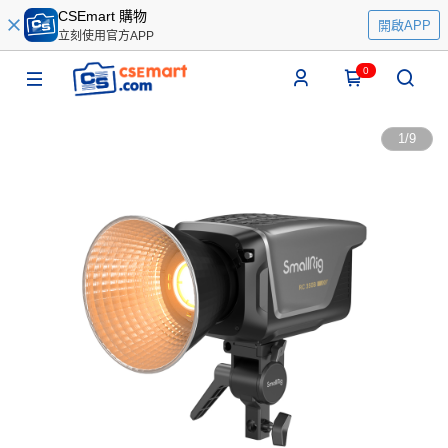
CSEmart 購物
開啟APP
立刻使用官方APP
0
1
/
9