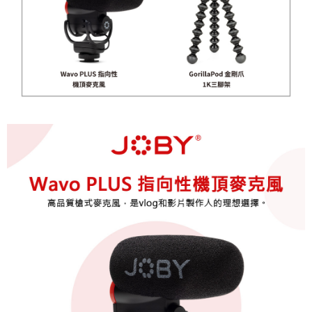
３．未成年的使用者請事先徵得法定代理人或監護人之同意方可使用
「AFTEE先享後付」，若未經同意申辦者引起之損失，本公司不負相關責
任。
４．使用「AFTEE先享後付」時，將依據個別帳號之用戶狀況，依本公司即
時審查核予不同之上限額度；若仍有額度不足之情形，本公司將視審查結果
請求用戶進行身份認證。
５．嚴禁一人註冊多個帳號或使用他人資訊註冊。若發現惡意使用之情形，
恩沛科技股份有限公司將有權停止該用戶之使用額度並採取法律行動。