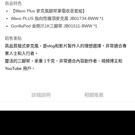
商品特色
6 期 0 利率 每期
NT$1,086
21家銀行
合作金庫商業銀行
第一商業銀行
【Wavo Plus 麥克風腳架筆電收音套組】
華南商業銀行
彰化商業銀行
12 期 0 利率 每期
NT$543
21家銀行
合作金庫商業銀行
第一商業銀行
Wavo PLUS 指向性機頂麥克風 JB01734-BWW *1
上海商業儲蓄銀行
台北富邦商業銀行
華南商業銀行
彰化商業銀行
合作金庫商業銀行
第一商業銀行
超商取貨付款
國泰世華商業銀行
兆豐國際商業銀行
GorillaPod 金剛爪1K三腳架 JB01511-BWW *1
上海商業儲蓄銀行
台北富邦商業銀行
華南商業銀行
彰化商業銀行
臺灣中小企業銀行
台中商業銀行
國泰世華商業銀行
兆豐國際商業銀行
LINE Pay
上海商業儲蓄銀行
台北富邦商業銀行
銷售重點
匯豐（台灣）商業銀行
華泰商業銀行
臺灣中小企業銀行
台中商業銀行
國泰世華商業銀行
兆豐國際商業銀行
聯邦商業銀行
遠東國際商業銀行
高品質槍式麥克風，是vlog和影片製作人的理想選擇。非常適合專
匯豐（台灣）商業銀行
華泰商業銀行
Apple Pay
臺灣中小企業銀行
台中商業銀行
元大商業銀行
永豐商業銀行
業人士和入行者。
聯邦商業銀行
遠東國際商業銀行
匯豐（台灣）商業銀行
華泰商業銀行
玉山商業銀行
星展（台灣）商業銀行
街口支付
元大商業銀行
永豐商業銀行
靈活的三腳架，承重 1千克，非常適合內容創作者、視頻博主和
聯邦商業銀行
遠東國際商業銀行
台新國際商業銀行
中國信託商業銀行
玉山商業銀行
星展（台灣）商業銀行
YouTube 用戶。
元大商業銀行
永豐商業銀行
台灣樂天信用卡公司
悠遊付
台新國際商業銀行
中國信託商業銀行
玉山商業銀行
星展（台灣）商業銀行
台灣樂天信用卡公司
台新國際商業銀行
中國信託商業銀行
Google Pay
台灣樂天信用卡公司
全支付
詳細說明
相關推薦
全盈+PAY
AFTEE先享後付
相關說明
【關於「AFTEE先享後付」】
ATM付款
AFTEE先享後付是「在收到商品之後才付款」的支付方式。 讓您購物簡單