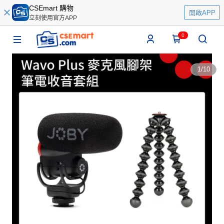
CSEmart 購物
開啟APP
立刻使用官方APP
0
1
/
10