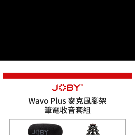
便利好安心！
１．簡單：不需註冊會員、不需綁卡、不需儲值。
運送方式
２．便利：只要手機號碼，簡訊認證，即可結帳。
３．安心：先確認商品／服務後，再付款。
全家取貨付款
每筆NT$60，滿NT$399(含以上)免運費
【「AFTEE先享後付」結帳流程】
１．於結帳方式選擇「AFTEE先享後付」後，將跳轉至「AFTEE先享後付」
萊爾富取貨付款
結帳頁面，進行簡訊認證並確認金額後，即可完成結帳。
２．訂單成立數日內，您將收到繳費通知簡訊。
每筆NT$60，滿NT$399(含以上)免運費
３．收到繳費通知簡訊後14天內，點擊此簡訊中的連結，可透過四大超商／
ATM／網路銀行／等多元方式進行付款，方視為交易完成。
7-11取貨付款
※ 請注意：結帳手續完成當下不需立刻繳費，但若您需要取消訂單，請聯絡
每筆NT$60，滿NT$399(含以上)免運費
購買商品的店家。未經商家同意取消之訂單仍視為有效，需透過AFTEE先享
後付繳納相關費用。
宅配
※ 交易是否成功請以「AFTEE先享後付 」之結帳頁面顯示為準，若有關於
是否繳費成功／繳費後需取消欲退款等相關疑問，請聯繫「AFTEE先享後付
每筆NT$75，滿NT$399(含以上)免運費
客戶支援中心」
https://netprotections.freshdesk.com/support/home
付款後門市自取
【注意事項】
１．透過由恩沛科技股份有限公司提供之「AFTEE先享後付」服務完成之交
免運費
易，需依本服務之必要範圍內提供個人資料，並將交易相關給付款項請求債
權轉讓予恩沛科技股份有限公司。
２．關於個人資料處理事宜，請瀏覽以下網址：
https://aftee.tw/terms/#terms3