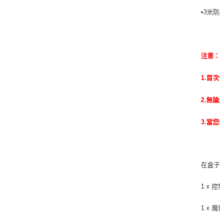
•3米防
注意
1.首
2.無
3.當
在盒
1 x 
1 x 