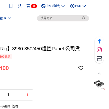
0
中文 (繁體)
TWD
獨享
lRig】3980 350/450燈控Panel 公司貨
399免運
400
不適用折價券