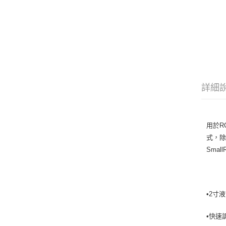
詳細
用於RC
式，除
Smal
•2寸
•快速