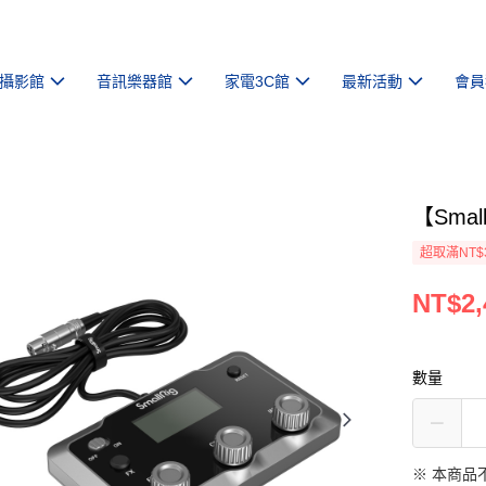
攝影館
音訊樂器館
家電3C館
最新活動
會員
【Smal
超取滿NT$
NT$2,
數量
※ 本商品