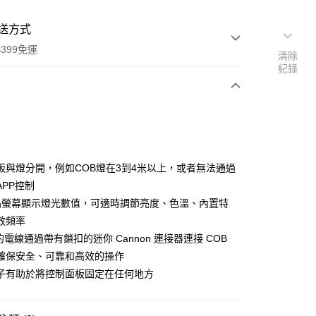
送方式
399免運
清除
紀錄
次付款
期付款
0 利率 每期
NT$800
21家銀行
板與燈分開，例如COB燈在3到4米以上，或者無法通過
0 利率 每期
NT$400
21家銀行
庫商業銀行
第一商業銀行
APP控制
業銀行
彰化商業銀行
 0 利率 每期
NT$200
21家銀行
晶螢幕顯示燈光數值，可適時調節亮度、色溫、內置特
庫商業銀行
第一商業銀行
業儲蓄銀行
台北富邦商業銀行
業銀行
彰化商業銀行
效頻率
庫商業銀行
第一商業銀行
付款
華商業銀行
兆豐國際商業銀行
業儲蓄銀行
台北富邦商業銀行
的電線通過帶有鎖扣的迷你 Cannon 連接器連接 COB
業銀行
彰化商業銀行
小企業銀行
台中商業銀行
華商業銀行
兆豐國際商業銀行
業儲蓄銀行
台北富邦商業銀行
確保安全、可靠和高效的操作
台灣）商業銀行
華泰商業銀行
小企業銀行
台中商業銀行
華商業銀行
兆豐國際商業銀行
業銀行
遠東國際商業銀行
子有助於將控制面板固定在任何地方
台灣）商業銀行
華泰商業銀行
小企業銀行
台中商業銀行
業銀行
永豐商業銀行
業銀行
遠東國際商業銀行
台灣）商業銀行
華泰商業銀行
業銀行
星展（台灣）商業銀行
業銀行
永豐商業銀行
業銀行
遠東國際商業銀行