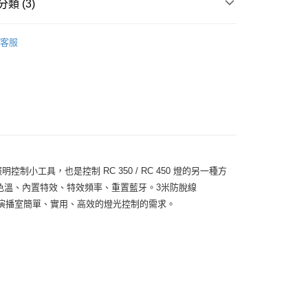
際商業銀行
中國信託商業銀行
類 (3)
業銀行
星展（台灣）商業銀行
業銀行
永豐商業銀行
天信用卡公司
際商業銀行
中國信託商業銀行
業銀行
星展（台灣）商業銀行
品牌
SmallRig
天信用卡公司
際商業銀行
中國信託商業銀行
y
客服
備專區｜
控光工具
天信用卡公司
惠【攝影器材系列】
SmallRig 攝影配件↘全館9折
享後付
FTEE先享後付」】
先享後付是「在收到商品之後才付款」的支付方式。 讓您購物簡單
最新的照明控制小工具，也是控制 RC 350 / RC 450 燈的另一種方
心！
：不需註冊會員、不需綁卡、不需儲值。
色溫、內置特效、特效頻率、重置藍牙。3米防脫線
：只要手機號碼，簡訊認證，即可結帳。
創作者對現場或演播室簡單、實用、高效的燈光控制的需求。
：先確認商品／服務後，再付款。
付款
EE先享後付」結帳流程】
0，滿NT$399(含以上)免運費
方式選擇「AFTEE先享後付」後，將跳轉至「AFTEE先享後
頁面，進行簡訊認證並確認金額後，即可完成結帳。
貨付款
成立數日內，您將收到繳費通知簡訊。
費通知簡訊後14天內，點擊此簡訊中的連結，可透過四大超商
0，滿NT$399(含以上)免運費
網路銀行／等多元方式進行付款，方視為交易完成。