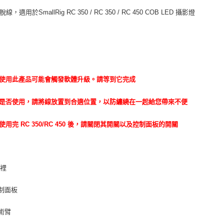
※ 請注意
7-11取貨
絡購買商品
脫線，適用於SmallRig RC 350 / RC 350 / RC 450 COB LED 攝影燈
先享後付
每筆NT$6
※ 交易是
是否繳費成
宅配
付客戶支
每筆NT$7
：
【注意事
付款後門
１．透過由
次使用此產品可能會觸發軟體升級。請等到它完成
交易，需
免運費
求債權轉
２．關於
論是否使用，請將線放置到合適位置，以防纏繞在一起給您帶來不便
https://aft
３．未成
您使用完 RC 350/RC 450 後，請關閉其開關以及控制面板的開關
「AFTE
任。
４．使用「
即時審查
結果請求
子裡
５．嚴禁
形，恩沛
動。
控制面板
魔術臂