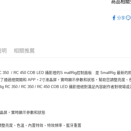
台新國
商品相關分
玉山商
元大商
台灣樂
悠遊付
台新國
玉山商
攝影器材
台灣樂
台新國
Google Pa
分享
｜燈光設
台灣樂
全支付
✨最新優
全盈+PAY
AFTEE先
說明
相關推薦
相關說明
【關於「A
ATM付款
AFTEE
 350 / RC 450 COB LED 攝影燈的S mallRig控制面板 是 SmallRig 
便利好安
１．簡單
了通過燈開關和 APP。2寸液晶屏，實時顯示參數和狀態，幫助您調整亮度、
２．便利
運送方式
lRig RC 350 / RC 350 / RC 450 COB LED 攝影燈絕對滿足內容
３．安心
全家取貨
【「AFT
每筆NT$6
１．於結帳
付」結帳
液晶屏，實時顯示參數和狀態
萊爾富取
２．訂單
３．收到繳
每筆NT$6
調整亮度、色溫、內置特效、特效頻率、藍牙重置
／ATM／