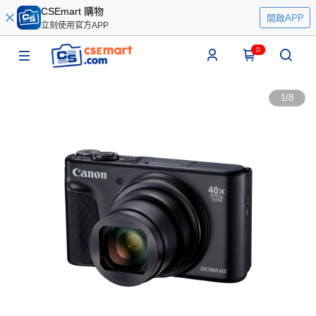
CSEmart 購物
開啟APP
立刻使用官方APP
0
1
/
8