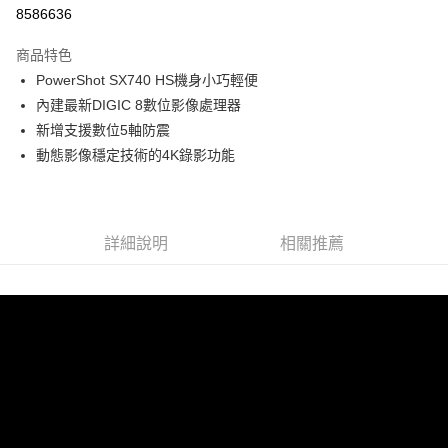
信用卡分期付款
8586636
3 期 0 利率 每期
NT$4,330
21家銀行
商品特色
6 期 0 利率 每期
NT$2,165
21家銀行
合作金庫商業銀行
第一商業銀行
PowerShot SX740 HS機身小巧輕便
華南商業銀行
彰化商業銀行
12 期 0 利率 每期
NT$1,082
21家銀行
合作金庫商業銀行
第一商業銀行
內建最新DIGIC 8數位影像處理器
上海商業儲蓄銀行
台北富邦商業銀行
華南商業銀行
彰化商業銀行
合作金庫商業銀行
第一商業銀行
超商取貨付款
國泰世華商業銀行
兆豐國際商業銀行
新增支援數位5軸防震
上海商業儲蓄銀行
台北富邦商業銀行
華南商業銀行
彰化商業銀行
臺灣中小企業銀行
台中商業銀行
動態影像穩定技術的4K錄影功能
國泰世華商業銀行
兆豐國際商業銀行
LINE Pay
上海商業儲蓄銀行
台北富邦商業銀行
匯豐（台灣）商業銀行
華泰商業銀行
臺灣中小企業銀行
台中商業銀行
國泰世華商業銀行
兆豐國際商業銀行
聯邦商業銀行
遠東國際商業銀行
匯豐（台灣）商業銀行
華泰商業銀行
Apple Pay
臺灣中小企業銀行
台中商業銀行
元大商業銀行
永豐商業銀行
聯邦商業銀行
遠東國際商業銀行
匯豐（台灣）商業銀行
華泰商業銀行
玉山商業銀行
星展（台灣）商業銀行
街口支付
元大商業銀行
永豐商業銀行
詳細說明
相關推薦
聯邦商業銀行
遠東國際商業銀行
台新國際商業銀行
中國信託商業銀行
玉山商業銀行
星展（台灣）商業銀行
元大商業銀行
永豐商業銀行
台灣樂天信用卡公司
悠遊付
台新國際商業銀行
中國信託商業銀行
玉山商業銀行
星展（台灣）商業銀行
台灣樂天信用卡公司
台新國際商業銀行
中國信託商業銀行
Google Pay
台灣樂天信用卡公司
全支付
全盈+PAY
ATM付款