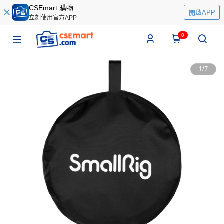
CSEmart 購物
開啟APP
立刻使用官方APP
0
1
/
7