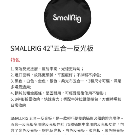
便利好安心！
１．簡單：不需註冊會員、不需綁卡、不需儲值。
運送方式
２．便利：只要手機號碼，簡訊認證，即可結帳。
３．安心：先確認商品／服務後，再付款。
宅配
每筆NT$75，滿NT$399(含以上)免運費
【「AFTEE先享後付」結帳流程】
１．於結帳方式選擇「AFTEE先享後付」後，將跳轉至「AFTEE先享後付」
付款後門市自取
結帳頁面，進行簡訊認證並確認金額後，即可完成結帳。
２．訂單成立數日內，您將收到繳費通知簡訊。
免運費
３．收到繳費通知簡訊後14天內，點擊此簡訊中的連結，可透過四大超商／
ATM／網路銀行／等多元方式進行付款，方視為交易完成。
※ 請注意：結帳手續完成當下不需立刻繳費，但若您需要取消訂單，請聯絡
購買商品的店家。未經商家同意取消之訂單仍視為有效，需透過AFTEE先享
後付繳納相關費用。
※ 交易是否成功請以「AFTEE先享後付 」之結帳頁面顯示為準，若有關於
是否繳費成功／繳費後需取消欲退款等相關疑問，請聯繫「AFTEE先享後付
客戶支援中心」
https://netprotections.freshdesk.com/support/home
【注意事項】
１．透過由恩沛科技股份有限公司提供之「AFTEE先享後付」服務完成之交
易，需依本服務之必要範圍內提供個人資料，並將交易相關給付款項請求債
權轉讓予恩沛科技股份有限公司。
２．關於個人資料處理事宜，請瀏覽以下網址：
https://aftee.tw/terms/#terms3
３．未成年的使用者請事先徵得法定代理人或監護人之同意方可使用