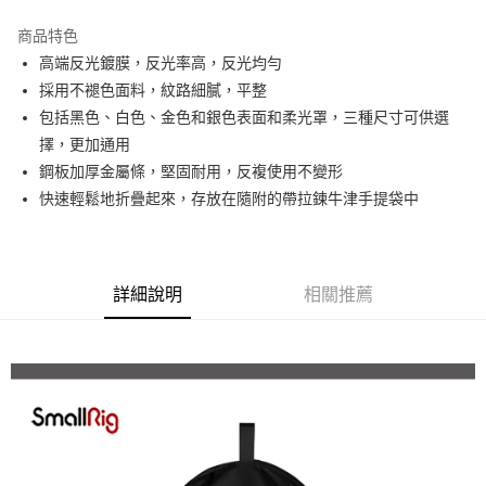
3 期 0 利率 每期
NT$196
21家銀行
商品特色
6 期 0 利率 每期
NT$98
21家銀行
合作金庫商業銀行
第一商業銀行
高端反光鍍膜，反光率高，反光均勻
華南商業銀行
彰化商業銀行
12 期 0 利率 每期
NT$49
21家銀行
合作金庫商業銀行
第一商業銀行
採用不褪色面料，紋路細膩，平整
上海商業儲蓄銀行
台北富邦商業銀行
華南商業銀行
彰化商業銀行
合作金庫商業銀行
第一商業銀行
LINE Pay
國泰世華商業銀行
兆豐國際商業銀行
包括黑色、白色、金色和銀色表面和柔光罩，三種尺寸可供選
上海商業儲蓄銀行
台北富邦商業銀行
華南商業銀行
彰化商業銀行
臺灣中小企業銀行
台中商業銀行
擇，更加通用
國泰世華商業銀行
兆豐國際商業銀行
Apple Pay
上海商業儲蓄銀行
台北富邦商業銀行
匯豐（台灣）商業銀行
華泰商業銀行
臺灣中小企業銀行
台中商業銀行
鋼板加厚金屬條，堅固耐用，反複使用不變形
國泰世華商業銀行
兆豐國際商業銀行
聯邦商業銀行
遠東國際商業銀行
匯豐（台灣）商業銀行
華泰商業銀行
街口支付
快速輕鬆地折疊起來，存放在隨附的帶拉鍊牛津手提袋中
臺灣中小企業銀行
台中商業銀行
元大商業銀行
永豐商業銀行
聯邦商業銀行
遠東國際商業銀行
匯豐（台灣）商業銀行
華泰商業銀行
玉山商業銀行
星展（台灣）商業銀行
悠遊付
元大商業銀行
永豐商業銀行
聯邦商業銀行
遠東國際商業銀行
台新國際商業銀行
中國信託商業銀行
玉山商業銀行
星展（台灣）商業銀行
元大商業銀行
永豐商業銀行
台灣樂天信用卡公司
Google Pay
台新國際商業銀行
中國信託商業銀行
玉山商業銀行
星展（台灣）商業銀行
詳細說明
相關推薦
台灣樂天信用卡公司
台新國際商業銀行
中國信託商業銀行
全支付
台灣樂天信用卡公司
全盈+PAY
AFTEE先享後付
相關說明
【關於「AFTEE先享後付」】
ATM付款
AFTEE先享後付是「在收到商品之後才付款」的支付方式。 讓您購物簡單