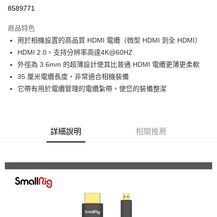
信用卡分期付款
8589771
3 期 0 利率 每期
NT$60
21家銀行
商品特色
6 期 0 利率 每期
NT$30
21家銀行
合作金庫商業銀行
第一商業銀行
用於相機設置的高品質 HDMI 電纜（微型 HDMI 到全 HDMI）
華南商業銀行
彰化商業銀行
12 期 0 利率 每期
NT$15
21家銀行
合作金庫商業銀行
第一商業銀行
HDMI 2.0，支持分辨率高達4K@60HZ
上海商業儲蓄銀行
台北富邦商業銀行
華南商業銀行
彰化商業銀行
合作金庫商業銀行
第一商業銀行
LINE Pay
國泰世華商業銀行
兆豐國際商業銀行
外徑為 3.6mm 的超薄設計使其比普通 HDMI 電纜更薄更柔軟
上海商業儲蓄銀行
台北富邦商業銀行
華南商業銀行
彰化商業銀行
臺灣中小企業銀行
台中商業銀行
35 厘米電纜長度，非常適合相機裝備
國泰世華商業銀行
兆豐國際商業銀行
Apple Pay
上海商業儲蓄銀行
台北富邦商業銀行
匯豐（台灣）商業銀行
華泰商業銀行
臺灣中小企業銀行
台中商業銀行
它帶有用於電纜管理的電纜紮帶，使您的裝備整潔
國泰世華商業銀行
兆豐國際商業銀行
聯邦商業銀行
遠東國際商業銀行
匯豐（台灣）商業銀行
華泰商業銀行
街口支付
臺灣中小企業銀行
台中商業銀行
元大商業銀行
永豐商業銀行
聯邦商業銀行
遠東國際商業銀行
匯豐（台灣）商業銀行
華泰商業銀行
玉山商業銀行
星展（台灣）商業銀行
悠遊付
元大商業銀行
永豐商業銀行
聯邦商業銀行
遠東國際商業銀行
台新國際商業銀行
中國信託商業銀行
玉山商業銀行
星展（台灣）商業銀行
詳細說明
相關推薦
元大商業銀行
永豐商業銀行
台灣樂天信用卡公司
Google Pay
台新國際商業銀行
中國信託商業銀行
玉山商業銀行
星展（台灣）商業銀行
台灣樂天信用卡公司
台新國際商業銀行
中國信託商業銀行
全支付
台灣樂天信用卡公司
全盈+PAY
AFTEE先享後付
相關說明
【關於「AFTEE先享後付」】