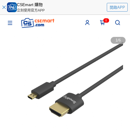
CSEmart 購物
開啟APP
立刻使用官方APP
0
1
/
6