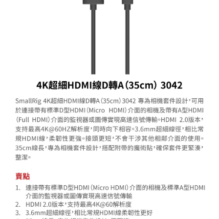
ATM付款
AFTEE先享後付是「在收到商品之後才付款」的支付方式。 讓您購物簡單
便利好安心！
１．簡單：不需註冊會員、不需綁卡、不需儲值。
運送方式
２．便利：只要手機號碼，簡訊認證，即可結帳。
３．安心：先確認商品／服務後，再付款。
宅配
每筆NT$75，滿NT$399(含以上)免運費
【「AFTEE先享後付」結帳流程】
１．於結帳方式選擇「AFTEE先享後付」後，將跳轉至「AFTEE先享後付」
付款後門市自取
結帳頁面，進行簡訊認證並確認金額後，即可完成結帳。
２．訂單成立數日內，您將收到繳費通知簡訊。
免運費
３．收到繳費通知簡訊後14天內，點擊此簡訊中的連結，可透過四大超商／
ATM／網路銀行／等多元方式進行付款，方視為交易完成。
※ 請注意：結帳手續完成當下不需立刻繳費，但若您需要取消訂單，請聯絡
購買商品的店家。未經商家同意取消之訂單仍視為有效，需透過AFTEE先享
後付繳納相關費用。
※ 交易是否成功請以「AFTEE先享後付 」之結帳頁面顯示為準，若有關於
是否繳費成功／繳費後需取消欲退款等相關疑問，請聯繫「AFTEE先享後付
客戶支援中心」
https://netprotections.freshdesk.com/support/home
【注意事項】
１．透過由恩沛科技股份有限公司提供之「AFTEE先享後付」服務完成之交
易，需依本服務之必要範圍內提供個人資料，並將交易相關給付款項請求債
權轉讓予恩沛科技股份有限公司。
２．關於個人資料處理事宜，請瀏覽以下網址：
https://aftee.tw/terms/#terms3