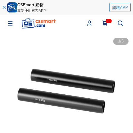
CSEmart 購物
開啟APP
立刻使用官方APP
0
1
/
5