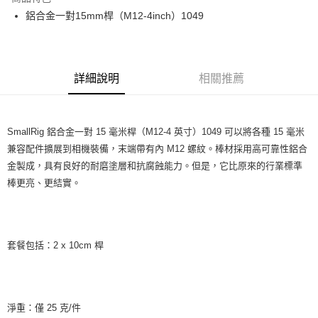
6 期 0 利率 每期
NT$63
21家銀行
合作金庫商業銀行
第一商業銀行
鋁合金一對15mm桿（M12-4inch）1049
華南商業銀行
彰化商業銀行
12 期 0 利率 每期
NT$31
21家銀行
合作金庫商業銀行
第一商業銀行
上海商業儲蓄銀行
台北富邦商業銀行
華南商業銀行
彰化商業銀行
合作金庫商業銀行
第一商業銀行
超商取貨付款
國泰世華商業銀行
兆豐國際商業銀行
上海商業儲蓄銀行
台北富邦商業銀行
華南商業銀行
彰化商業銀行
臺灣中小企業銀行
台中商業銀行
國泰世華商業銀行
兆豐國際商業銀行
LINE Pay
上海商業儲蓄銀行
台北富邦商業銀行
詳細說明
相關推薦
匯豐（台灣）商業銀行
華泰商業銀行
臺灣中小企業銀行
台中商業銀行
國泰世華商業銀行
兆豐國際商業銀行
聯邦商業銀行
遠東國際商業銀行
匯豐（台灣）商業銀行
華泰商業銀行
Apple Pay
臺灣中小企業銀行
台中商業銀行
元大商業銀行
永豐商業銀行
聯邦商業銀行
遠東國際商業銀行
匯豐（台灣）商業銀行
華泰商業銀行
玉山商業銀行
星展（台灣）商業銀行
街口支付
元大商業銀行
永豐商業銀行
SmallRig 鋁合金一對 15 毫米桿（M12-4 英寸）1049 可以將各種 15 毫米
聯邦商業銀行
遠東國際商業銀行
台新國際商業銀行
中國信託商業銀行
玉山商業銀行
星展（台灣）商業銀行
兼容配件擴展到相機裝備，末端帶有內 M12 螺紋。棒材採用高可靠性鋁合
元大商業銀行
永豐商業銀行
台灣樂天信用卡公司
悠遊付
台新國際商業銀行
中國信託商業銀行
金製成，具有良好的耐磨塗層和抗腐蝕能力。但是，它比原來的行業標準
玉山商業銀行
星展（台灣）商業銀行
台灣樂天信用卡公司
台新國際商業銀行
中國信託商業銀行
Google Pay
棒更亮、更結實。
台灣樂天信用卡公司
全支付
全盈+PAY
套餐包括：2 x 10cm 桿
AFTEE先享後付
相關說明
【關於「AFTEE先享後付」】
ATM付款
AFTEE先享後付是「在收到商品之後才付款」的支付方式。 讓您購物簡單
淨重：僅 25 克/件