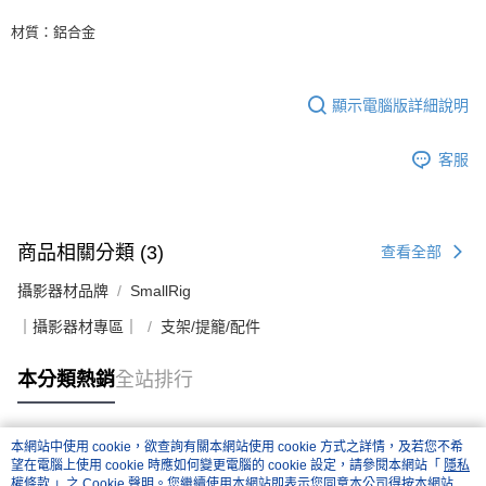
便利好安心！
１．簡單：不需註冊會員、不需綁卡、不需儲值。
材質：鋁合金
運送方式
２．便利：只要手機號碼，簡訊認證，即可結帳。
３．安心：先確認商品／服務後，再付款。
全家取貨付款
每筆NT$60，滿NT$399(含以上)免運費
【「AFTEE先享後付」結帳流程】
顯示電腦版詳細說明
１．於結帳方式選擇「AFTEE先享後付」後，將跳轉至「AFTEE先享後付」
萊爾富取貨付款
結帳頁面，進行簡訊認證並確認金額後，即可完成結帳。
客服
２．訂單成立數日內，您將收到繳費通知簡訊。
每筆NT$60，滿NT$399(含以上)免運費
３．收到繳費通知簡訊後14天內，點擊此簡訊中的連結，可透過四大超商／
ATM／網路銀行／等多元方式進行付款，方視為交易完成。
7-11取貨付款
※ 請注意：結帳手續完成當下不需立刻繳費，但若您需要取消訂單，請聯絡
每筆NT$60，滿NT$399(含以上)免運費
購買商品的店家。未經商家同意取消之訂單仍視為有效，需透過AFTEE先享
商品相關分類 (3)
查看全部
後付繳納相關費用。
宅配
※ 交易是否成功請以「AFTEE先享後付 」之結帳頁面顯示為準，若有關於
攝影器材品牌
SmallRig
是否繳費成功／繳費後需取消欲退款等相關疑問，請聯繫「AFTEE先享後付
每筆NT$75，滿NT$399(含以上)免運費
客戶支援中心」
https://netprotections.freshdesk.com/support/home
｜攝影器材專區｜
支架/提籠/配件
付款後門市自取
【注意事項】
１．透過由恩沛科技股份有限公司提供之「AFTEE先享後付」服務完成之交
免運費
本分類熱銷
全站排行
易，需依本服務之必要範圍內提供個人資料，並將交易相關給付款項請求債
權轉讓予恩沛科技股份有限公司。
２．關於個人資料處理事宜，請瀏覽以下網址：
本網站中使用 cookie，欲查詢有關本網站使用 cookie 方式之詳情，及若您不希
https://aftee.tw/terms/#terms3
熱門標籤
望在電腦上使用 cookie 時應如何變更電腦的 cookie 設定，請參閱本網站「
隱私
３．未成年的使用者請事先徵得法定代理人或監護人之同意方可使用
權條款
」之 Cookie 聲明。您繼續使用本網站即表示您同意本公司得按本網站使