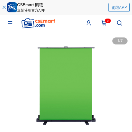
CSEmart 購物
開啟APP
立刻使用官方APP
0
1
/
7