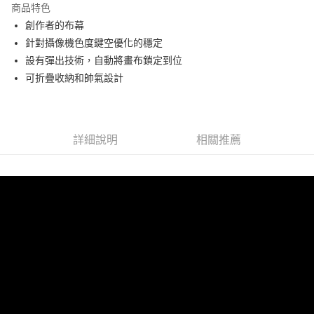
商品特色
6 期 0 利率 每期
NT$915
21家銀行
合作金庫商業銀行
第一商業銀行
創作者的布幕
華南商業銀行
彰化商業銀行
12 期 0 利率 每期
NT$457
21家銀行
合作金庫商業銀行
第一商業銀行
針對攝像機色度鍵空優化的穩定
上海商業儲蓄銀行
台北富邦商業銀行
華南商業銀行
彰化商業銀行
合作金庫商業銀行
第一商業銀行
LINE Pay
國泰世華商業銀行
兆豐國際商業銀行
設有彈出技術，自動將畫布鎖定到位
上海商業儲蓄銀行
台北富邦商業銀行
華南商業銀行
彰化商業銀行
臺灣中小企業銀行
台中商業銀行
可折疊收納和帥氣設計
國泰世華商業銀行
兆豐國際商業銀行
Apple Pay
上海商業儲蓄銀行
台北富邦商業銀行
匯豐（台灣）商業銀行
華泰商業銀行
臺灣中小企業銀行
台中商業銀行
國泰世華商業銀行
兆豐國際商業銀行
聯邦商業銀行
遠東國際商業銀行
匯豐（台灣）商業銀行
華泰商業銀行
街口支付
臺灣中小企業銀行
台中商業銀行
元大商業銀行
永豐商業銀行
聯邦商業銀行
遠東國際商業銀行
匯豐（台灣）商業銀行
華泰商業銀行
玉山商業銀行
星展（台灣）商業銀行
悠遊付
元大商業銀行
永豐商業銀行
詳細說明
相關推薦
聯邦商業銀行
遠東國際商業銀行
台新國際商業銀行
中國信託商業銀行
玉山商業銀行
星展（台灣）商業銀行
元大商業銀行
永豐商業銀行
台灣樂天信用卡公司
Google Pay
台新國際商業銀行
中國信託商業銀行
玉山商業銀行
星展（台灣）商業銀行
台灣樂天信用卡公司
台新國際商業銀行
中國信託商業銀行
全支付
台灣樂天信用卡公司
全盈+PAY
AFTEE先享後付
相關說明
【關於「AFTEE先享後付」】
ATM付款
AFTEE先享後付是「在收到商品之後才付款」的支付方式。 讓您購物簡單
便利好安心！
１．簡單：不需註冊會員、不需綁卡、不需儲值。