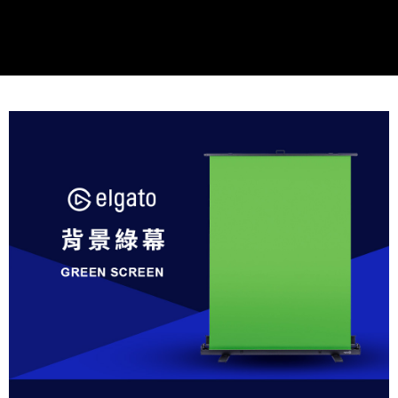
運送方式
２．便利：只要手機號碼，簡訊認證，即可結帳。
３．安心：先確認商品／服務後，再付款。
宅配
每筆NT$75，滿NT$399(含以上)免運費
【「AFTEE先享後付」結帳流程】
１．於結帳方式選擇「AFTEE先享後付」後，將跳轉至「AFTEE先享後付」
付款後門市自取
結帳頁面，進行簡訊認證並確認金額後，即可完成結帳。
２．訂單成立數日內，您將收到繳費通知簡訊。
免運費
３．收到繳費通知簡訊後14天內，點擊此簡訊中的連結，可透過四大超商／
ATM／網路銀行／等多元方式進行付款，方視為交易完成。
※ 請注意：結帳手續完成當下不需立刻繳費，但若您需要取消訂單，請聯絡
購買商品的店家。未經商家同意取消之訂單仍視為有效，需透過AFTEE先享
後付繳納相關費用。
※ 交易是否成功請以「AFTEE先享後付 」之結帳頁面顯示為準，若有關於
是否繳費成功／繳費後需取消欲退款等相關疑問，請聯繫「AFTEE先享後付
客戶支援中心」
https://netprotections.freshdesk.com/support/home
【注意事項】
１．透過由恩沛科技股份有限公司提供之「AFTEE先享後付」服務完成之交
易，需依本服務之必要範圍內提供個人資料，並將交易相關給付款項請求債
權轉讓予恩沛科技股份有限公司。
２．關於個人資料處理事宜，請瀏覽以下網址：
https://aftee.tw/terms/#terms3
３．未成年的使用者請事先徵得法定代理人或監護人之同意方可使用
「AFTEE先享後付」，若未經同意申辦者引起之損失，本公司不負相關責
任。