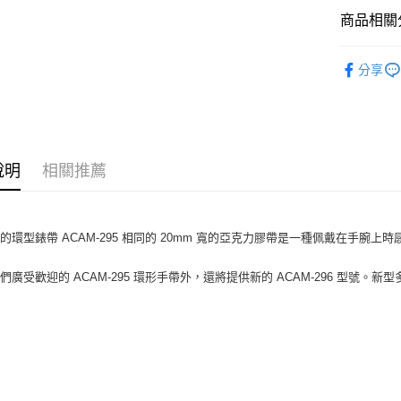
LINE Pay
上海商
匯豐（
臺灣中
商品相關分
國泰世
聯邦商
匯豐（
Apple Pay
臺灣中
元大商
聯邦商
攝影器材
匯豐（
玉山商
街口支付
分享
元大商
聯邦商
台新國
｜攝影器
玉山商
元大商
台灣樂
悠遊付
台新國
玉山商
台灣樂
台新國
Google Pa
台灣樂
說明
相關推薦
全支付
全盈+PAY
AFTEE先
的環型錶帶 ACAM-295 相同的 20mm 寬的亞克力膠帶是一種佩戴在手腕上
相關說明
【關於「A
們廣受歡迎的 ACAM-295 環形手帶外，還將提供新的 ACAM-296 型
ATM付款
AFTEE
。
便利好安
１．簡單
２．便利
運送方式
３．安心
全家取貨
【「AFT