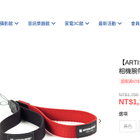
攝影館
音訊樂器館
家電3C館
最新活動
會員
【ART
相機腕帶
超取滿NT$
NT$1,700
NT$1,
選項
黑色