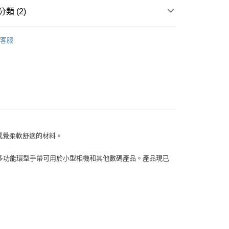
業儲蓄銀行
台北富邦商業銀行
台灣）商業銀行
華泰商業銀行
小企業銀行
台中商業銀行
類 (2)
華商業銀行
兆豐國際商業銀行
業銀行
遠東國際商業銀行
台灣）商業銀行
華泰商業銀行
小企業銀行
台中商業銀行
業銀行
永豐商業銀行
業銀行
遠東國際商業銀行
品牌
ARTISAN & ARTIST 相機包
台灣）商業銀行
華泰商業銀行
業銀行
星展（台灣）商業銀行
客服
業銀行
永豐商業銀行
業銀行
遠東國際商業銀行
際商業銀行
中國信託商業銀行
材專區｜
相機包/背帶
業銀行
星展（台灣）商業銀行
業銀行
永豐商業銀行
天信用卡公司
際商業銀行
中國信託商業銀行
業銀行
星展（台灣）商業銀行
天信用卡公司
際商業銀行
中國信託商業銀行
y
天信用卡公司
享後付
時感覺柔軟舒適的材料。
FTEE先享後付」】
號。新型多功能環型手帶可用於小型相機和其他數碼產品。產品現已
先享後付是「在收到商品之後才付款」的支付方式。 讓您購物簡單
心！
：不需註冊會員、不需綁卡、不需儲值。
：只要手機號碼，簡訊認證，即可結帳。
：先確認商品／服務後，再付款。
付款
EE先享後付」結帳流程】