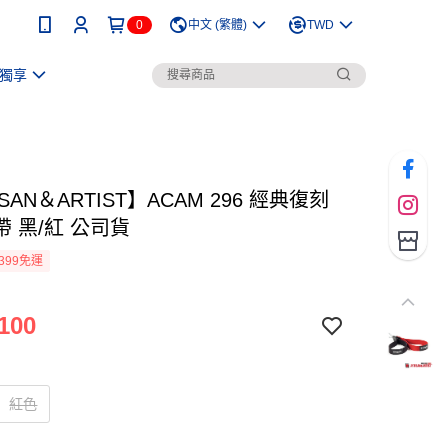
0
中文 (繁體)
TWD
獨享
ISAN＆ARTIST】ACAM 296 經典復刻
 黑/紅 公司貨
399免運
100
紅色