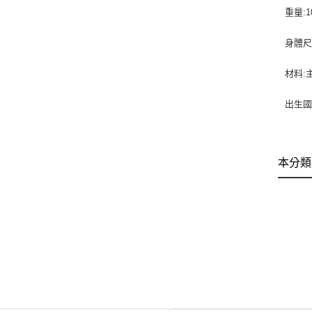
重量:1
身體尺
材料:
出生國
本分類