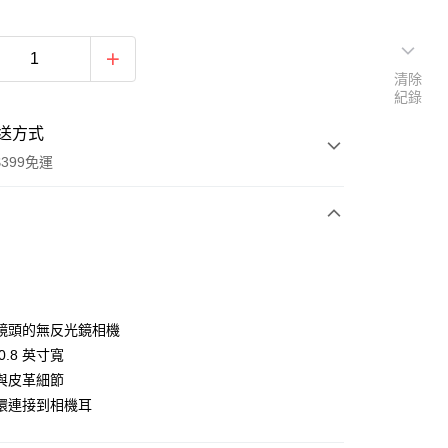
清除
紀錄
送方式
399免運
次付款
期付款
0 利率 每期
NT$366
21家銀行
鏡頭的無反光鏡相機
0 利率 每期
NT$183
21家銀行
庫商業銀行
第一商業銀行
0.8 英寸寬
業銀行
彰化商業銀行
 0 利率 每期
NT$91
21家銀行
與皮革細節
庫商業銀行
第一商業銀行
業儲蓄銀行
台北富邦商業銀行
業銀行
彰化商業銀行
環連接到相機耳
庫商業銀行
第一商業銀行
付款
華商業銀行
兆豐國際商業銀行
業儲蓄銀行
台北富邦商業銀行
業銀行
彰化商業銀行
小企業銀行
台中商業銀行
華商業銀行
兆豐國際商業銀行