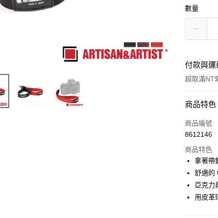
數量
付款與運
超取滿NT$
付款方式
商品特色
信用卡一
商品編號
8612146
信用卡分
商品特色
3 期 
拿著帶
6 期 
合作金
舒適的 
華南商
12 期
亞克力
合作金
上海商
華南商
用皮革
合作金
超商取貨
國泰世
上海商
華南商
臺灣中
國泰世