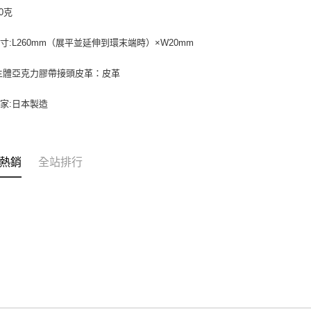
每筆NT$6
１．於結帳
0克
付」結帳
萊爾富取
２．訂單
３．收到繳
寸:L260mm（展平並延伸到環末端時）×W20mm
每筆NT$6
／ATM／
※ 請注意
7-11取貨
主體亞克力膠帶接頭皮革：皮革
絡購買商品
先享後付
每筆NT$6
※ 交易是
家:日本製造
是否繳費成
宅配
付客戶支
每筆NT$7
【注意事
付款後門
熱銷
全站排行
１．透過由
交易，需
免運費
求債權轉
２．關於
https://aft
３．未成
「AFTE
任。
４．使用「
即時審查
結果請求
５．嚴禁