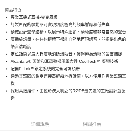
3 期 0 利率 每期
NT$2,496
21家銀行
商品特色
6 期 0 利率 每期
NT$1,248
21家銀行
合作金庫商業銀行
第一商業銀行
專業耳機式耳機-麥克風版
華南商業銀行
彰化商業銀行
12 期 0 利率 每期
NT$624
21家銀行
合作金庫商業銀行
第一商業銀行
訂製匹配的驅動器可實現精度極高的頻率響應和低失真
上海商業儲蓄銀行
台北富邦商業銀行
華南商業銀行
彰化商業銀行
合作金庫商業銀行
第一商業銀行
超商取貨付款
國泰世華商業銀行
兆豐國際商業銀行
精確設計聲學結構，以展示特殊細節、清晰度和非常自然的聲音
上海商業儲蓄銀行
台北富邦商業銀行
華南商業銀行
彰化商業銀行
臺灣中小企業銀行
台中商業銀行
廣播級話筒，在任何環境下都能自然地再現語音，並提供出色的
國泰世華商業銀行
兆豐國際商業銀行
LINE Pay
上海商業儲蓄銀行
台北富邦商業銀行
匯豐（台灣）商業銀行
華泰商業銀行
臺灣中小企業銀行
台中商業銀行
語言清晰度
國泰世華商業銀行
兆豐國際商業銀行
聯邦商業銀行
遠東國際商業銀行
匯豐（台灣）商業銀行
華泰商業銀行
Apple Pay
定位話筒以最大程度地消除爆破音，獲得極為清晰的語言捕捉
臺灣中小企業銀行
台中商業銀行
元大商業銀行
永豐商業銀行
聯邦商業銀行
遠東國際商業銀行
匯豐（台灣）商業銀行
華泰商業銀行
Alcantara® 頭帶和耳罩墊採用革命性 CoolTech™ 凝膠技術
玉山商業銀行
星展（台灣）商業銀行
街口支付
元大商業銀行
永豐商業銀行
聯邦商業銀行
遠東國際商業銀行
配備FitLok™鎖定系統的完全可調頭帶
台新國際商業銀行
中國信託商業銀行
玉山商業銀行
星展（台灣）商業銀行
元大商業銀行
永豐商業銀行
台灣樂天信用卡公司
悠遊付
通過其堅固的鎖定連接器輕鬆地拆話筒，以方便用作專業監聽耳
台新國際商業銀行
中國信託商業銀行
玉山商業銀行
星展（台灣）商業銀行
機
台灣樂天信用卡公司
台新國際商業銀行
中國信託商業銀行
Google Pay
採用高級組件，由位於澳大利亞的RØDE最先進的工廠設計並製
台灣樂天信用卡公司
全支付
造
全盈+PAY
AFTEE先享後付
詳細說明
相關推薦
相關說明