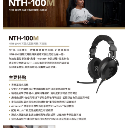
https://aftee.tw/terms/#terms3
３．未成年的使用者請事先徵得法定代理人或監護人之同意方可使用
「AFTEE先享後付」，若未經同意申辦者引起之損失，本公司不負相關責
任。
４．使用「AFTEE先享後付」時，將依據個別帳號之用戶狀況，依本公司即
時審查核予不同之上限額度；若仍有額度不足之情形，本公司將視審查結果
請求用戶進行身份認證。
５．嚴禁一人註冊多個帳號或使用他人資訊註冊。若發現惡意使用之情形，
恩沛科技股份有限公司將有權停止該用戶之使用額度並採取法律行動。