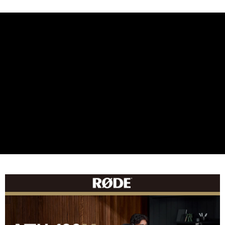
【關於「AFTEE先享後付」】
ATM付款
AFTEE先享後付是「在收到商品之後才付款」的支付方式。 讓您購物簡單
便利好安心！
１．簡單：不需註冊會員、不需綁卡、不需儲值。
運送方式
２．便利：只要手機號碼，簡訊認證，即可結帳。
３．安心：先確認商品／服務後，再付款。
全家取貨付款
每筆NT$60，滿NT$399(含以上)免運費
【「AFTEE先享後付」結帳流程】
１．於結帳方式選擇「AFTEE先享後付」後，將跳轉至「AFTEE先享後付」
萊爾富取貨付款
結帳頁面，進行簡訊認證並確認金額後，即可完成結帳。
２．訂單成立數日內，您將收到繳費通知簡訊。
每筆NT$60，滿NT$399(含以上)免運費
３．收到繳費通知簡訊後14天內，點擊此簡訊中的連結，可透過四大超商／
ATM／網路銀行／等多元方式進行付款，方視為交易完成。
7-11取貨付款
※ 請注意：結帳手續完成當下不需立刻繳費，但若您需要取消訂單，請聯絡
每筆NT$60，滿NT$399(含以上)免運費
購買商品的店家。未經商家同意取消之訂單仍視為有效，需透過AFTEE先享
後付繳納相關費用。
宅配
※ 交易是否成功請以「AFTEE先享後付 」之結帳頁面顯示為準，若有關於
是否繳費成功／繳費後需取消欲退款等相關疑問，請聯繫「AFTEE先享後付
每筆NT$75，滿NT$399(含以上)免運費
客戶支援中心」
https://netprotections.freshdesk.com/support/home
付款後門市自取
【注意事項】
１．透過由恩沛科技股份有限公司提供之「AFTEE先享後付」服務完成之交
免運費
易，需依本服務之必要範圍內提供個人資料，並將交易相關給付款項請求債
權轉讓予恩沛科技股份有限公司。
２．關於個人資料處理事宜，請瀏覽以下網址：