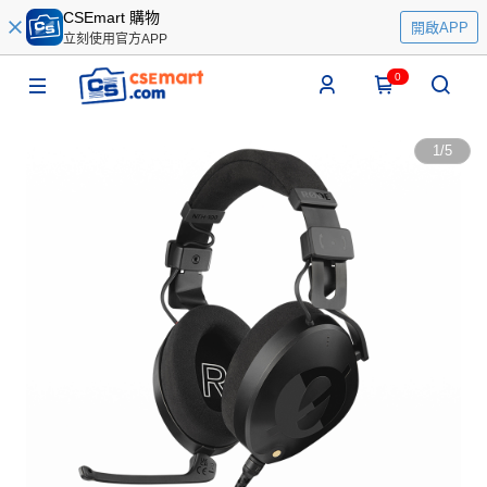
CSEmart 購物
開啟APP
立刻使用官方APP
0
1
/
5