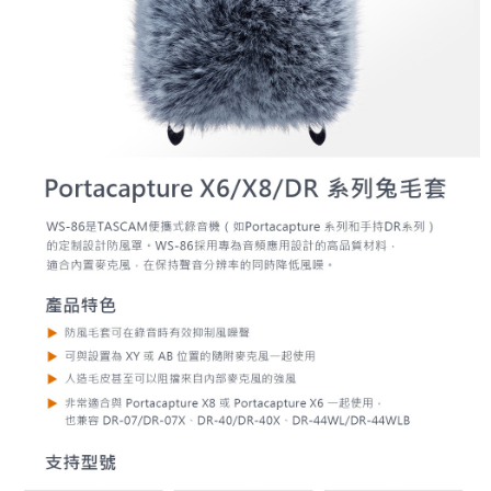
便利好安心！
１．簡單：不需註冊會員、不需綁卡、不需儲值。
運送方式
２．便利：只要手機號碼，簡訊認證，即可結帳。
３．安心：先確認商品／服務後，再付款。
全家取貨付款
每筆NT$60，滿NT$399(含以上)免運費
【「AFTEE先享後付」結帳流程】
１．於結帳方式選擇「AFTEE先享後付」後，將跳轉至「AFTEE先享後付」
萊爾富取貨付款
結帳頁面，進行簡訊認證並確認金額後，即可完成結帳。
２．訂單成立數日內，您將收到繳費通知簡訊。
每筆NT$60，滿NT$399(含以上)免運費
３．收到繳費通知簡訊後14天內，點擊此簡訊中的連結，可透過四大超商／
ATM／網路銀行／等多元方式進行付款，方視為交易完成。
7-11取貨付款
※ 請注意：結帳手續完成當下不需立刻繳費，但若您需要取消訂單，請聯絡
每筆NT$60，滿NT$399(含以上)免運費
購買商品的店家。未經商家同意取消之訂單仍視為有效，需透過AFTEE先享
後付繳納相關費用。
宅配
※ 交易是否成功請以「AFTEE先享後付 」之結帳頁面顯示為準，若有關於
是否繳費成功／繳費後需取消欲退款等相關疑問，請聯繫「AFTEE先享後付
每筆NT$75，滿NT$399(含以上)免運費
客戶支援中心」
https://netprotections.freshdesk.com/support/home
付款後門市自取
【注意事項】
１．透過由恩沛科技股份有限公司提供之「AFTEE先享後付」服務完成之交
免運費
易，需依本服務之必要範圍內提供個人資料，並將交易相關給付款項請求債
權轉讓予恩沛科技股份有限公司。
２．關於個人資料處理事宜，請瀏覽以下網址：
https://aftee.tw/terms/#terms3
３．未成年的使用者請事先徵得法定代理人或監護人之同意方可使用