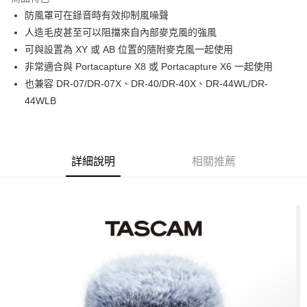
6 期 0 利率 每期
NT$198
21家銀行
合作金庫商業銀行
第一商業銀行
防風罩可在錄音時有效抑制風噪聲
華南商業銀行
彰化商業銀行
12 期 0 利率 每期
NT$99
21家銀行
合作金庫商業銀行
第一商業銀行
人造毛皮甚至可以阻擋來自內部麥克風的強風
上海商業儲蓄銀行
台北富邦商業銀行
華南商業銀行
彰化商業銀行
合作金庫商業銀行
第一商業銀行
超商取貨付款
國泰世華商業銀行
兆豐國際商業銀行
可與設置為 XY 或 AB 位置的隨附麥克風一起使用
上海商業儲蓄銀行
台北富邦商業銀行
華南商業銀行
彰化商業銀行
臺灣中小企業銀行
台中商業銀行
非常適合與 Portacapture X8 或 Portacapture X6 一起使用
國泰世華商業銀行
兆豐國際商業銀行
LINE Pay
上海商業儲蓄銀行
台北富邦商業銀行
匯豐（台灣）商業銀行
華泰商業銀行
臺灣中小企業銀行
台中商業銀行
也兼容 DR-07/DR-07X、DR-40/DR-40X、DR-44WL/DR-
國泰世華商業銀行
兆豐國際商業銀行
聯邦商業銀行
遠東國際商業銀行
匯豐（台灣）商業銀行
華泰商業銀行
Apple Pay
44WLB
臺灣中小企業銀行
台中商業銀行
元大商業銀行
永豐商業銀行
聯邦商業銀行
遠東國際商業銀行
匯豐（台灣）商業銀行
華泰商業銀行
玉山商業銀行
星展（台灣）商業銀行
街口支付
元大商業銀行
永豐商業銀行
聯邦商業銀行
遠東國際商業銀行
台新國際商業銀行
中國信託商業銀行
玉山商業銀行
星展（台灣）商業銀行
元大商業銀行
永豐商業銀行
台灣樂天信用卡公司
悠遊付
台新國際商業銀行
中國信託商業銀行
玉山商業銀行
星展（台灣）商業銀行
詳細說明
相關推薦
台灣樂天信用卡公司
台新國際商業銀行
中國信託商業銀行
Google Pay
台灣樂天信用卡公司
全支付
全盈+PAY
AFTEE先享後付
相關說明
【關於「AFTEE先享後付」】
ATM付款
AFTEE先享後付是「在收到商品之後才付款」的支付方式。 讓您購物簡單