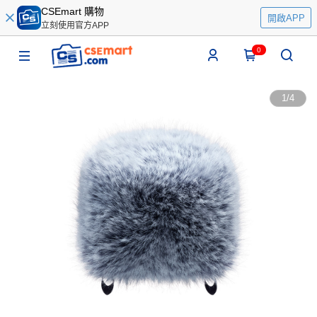
CSEmart 購物
開啟APP
立刻使用官方APP
0
1
/
4