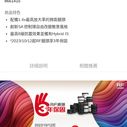
8661415
3 期 0 利率 每期
NT$12,633
21家銀行
商品特色
6 期 0 利率 每期
NT$6,316
21家銀行
合作金庫商業銀行
第一商業銀行
配備1.4x最高放大率的微距鏡頭
華南商業銀行
彰化商業銀行
12 期 0 利率 每期
NT$3,158
21家銀行
合作金庫商業銀行
第一商業銀行
創新SA 控制環自由改變散景風格
上海商業儲蓄銀行
台北富邦商業銀行
華南商業銀行
彰化商業銀行
合作金庫商業銀行
第一商業銀行
超商取貨付款
國泰世華商業銀行
兆豐國際商業銀行
最高8級防震效果並備有Hybrid IS
上海商業儲蓄銀行
台北富邦商業銀行
華南商業銀行
彰化商業銀行
臺灣中小企業銀行
台中商業銀行
*2023/10/12起RF鏡頭享3年保固
國泰世華商業銀行
兆豐國際商業銀行
LINE Pay
上海商業儲蓄銀行
台北富邦商業銀行
匯豐（台灣）商業銀行
華泰商業銀行
臺灣中小企業銀行
台中商業銀行
國泰世華商業銀行
兆豐國際商業銀行
聯邦商業銀行
遠東國際商業銀行
匯豐（台灣）商業銀行
華泰商業銀行
Apple Pay
臺灣中小企業銀行
台中商業銀行
元大商業銀行
永豐商業銀行
聯邦商業銀行
遠東國際商業銀行
匯豐（台灣）商業銀行
華泰商業銀行
玉山商業銀行
星展（台灣）商業銀行
街口支付
元大商業銀行
永豐商業銀行
詳細說明
相關推薦
聯邦商業銀行
遠東國際商業銀行
台新國際商業銀行
中國信託商業銀行
玉山商業銀行
星展（台灣）商業銀行
元大商業銀行
永豐商業銀行
台灣樂天信用卡公司
悠遊付
台新國際商業銀行
中國信託商業銀行
玉山商業銀行
星展（台灣）商業銀行
台灣樂天信用卡公司
台新國際商業銀行
中國信託商業銀行
Google Pay
台灣樂天信用卡公司
全支付
全盈+PAY
AFTEE先享後付
相關說明