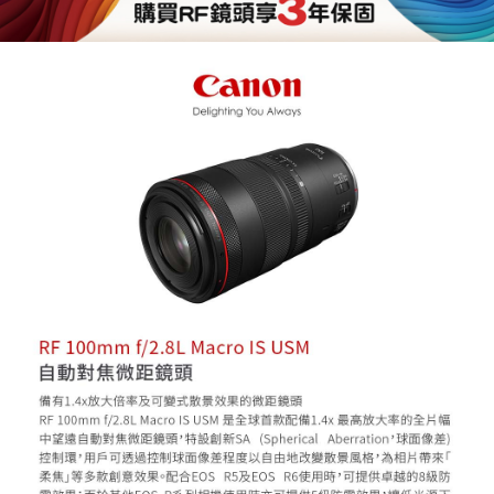
【關於「AFTEE先享後付」】
ATM付款
AFTEE先享後付是「在收到商品之後才付款」的支付方式。 讓您購物簡單
便利好安心！
１．簡單：不需註冊會員、不需綁卡、不需儲值。
運送方式
２．便利：只要手機號碼，簡訊認證，即可結帳。
３．安心：先確認商品／服務後，再付款。
全家取貨付款
每筆NT$60，滿NT$399(含以上)免運費
【「AFTEE先享後付」結帳流程】
１．於結帳方式選擇「AFTEE先享後付」後，將跳轉至「AFTEE先享後付」
萊爾富取貨付款
結帳頁面，進行簡訊認證並確認金額後，即可完成結帳。
２．訂單成立數日內，您將收到繳費通知簡訊。
每筆NT$60，滿NT$399(含以上)免運費
３．收到繳費通知簡訊後14天內，點擊此簡訊中的連結，可透過四大超商／
ATM／網路銀行／等多元方式進行付款，方視為交易完成。
7-11取貨付款
※ 請注意：結帳手續完成當下不需立刻繳費，但若您需要取消訂單，請聯絡
每筆NT$60，滿NT$399(含以上)免運費
購買商品的店家。未經商家同意取消之訂單仍視為有效，需透過AFTEE先享
後付繳納相關費用。
宅配
※ 交易是否成功請以「AFTEE先享後付 」之結帳頁面顯示為準，若有關於
是否繳費成功／繳費後需取消欲退款等相關疑問，請聯繫「AFTEE先享後付
每筆NT$75，滿NT$399(含以上)免運費
客戶支援中心」
https://netprotections.freshdesk.com/support/home
付款後門市自取
【注意事項】
１．透過由恩沛科技股份有限公司提供之「AFTEE先享後付」服務完成之交
免運費
易，需依本服務之必要範圍內提供個人資料，並將交易相關給付款項請求債
權轉讓予恩沛科技股份有限公司。
２．關於個人資料處理事宜，請瀏覽以下網址：