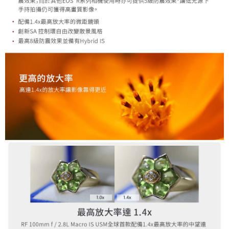
https://aftee.tw/terms/#terms3
３．未成年的使用者請事先徵得法定代理人或監護人之同意方可使用
「AFTEE先享後付」，若未經同意申辦者引起之損失，本公司不負相關責
任。
４．使用「AFTEE先享後付」時，將依據個別帳號之用戶狀況，依本公司即
時審查核予不同之上限額度；若仍有額度不足之情形，本公司將視審查結果
請求用戶進行身份認證。
５．嚴禁一人註冊多個帳號或使用他人資訊註冊。若發現惡意使用之情形，
恩沛科技股份有限公司將有權停止該用戶之使用額度並採取法律行動。