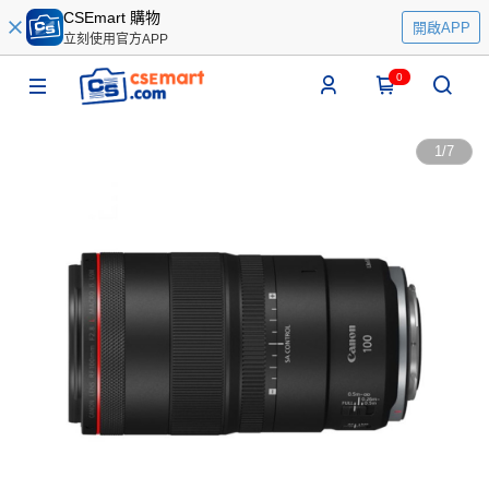
CSEmart 購物
開啟APP
立刻使用官方APP
0
1
/
7