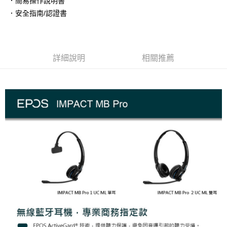
．簡易操作說明書
AFTEE先享後付
．安全指南/認證書
相關說明
【關於「AFTEE先享後付」】
ATM付款
AFTEE先享後付是「在收到商品之後才付款」的支付方式。 讓您購物簡單
便利好安心！
１．簡單：不需註冊會員、不需綁卡、不需儲值。
詳細說明
相關推薦
運送方式
２．便利：只要手機號碼，簡訊認證，即可結帳。
３．安心：先確認商品／服務後，再付款。
全家取貨付款
每筆NT$60，滿NT$399(含以上)免運費
【「AFTEE先享後付」結帳流程】
１．於結帳方式選擇「AFTEE先享後付」後，將跳轉至「AFTEE先享後付」
萊爾富取貨付款
結帳頁面，進行簡訊認證並確認金額後，即可完成結帳。
２．訂單成立數日內，您將收到繳費通知簡訊。
每筆NT$60，滿NT$399(含以上)免運費
３．收到繳費通知簡訊後14天內，點擊此簡訊中的連結，可透過四大超商／
ATM／網路銀行／等多元方式進行付款，方視為交易完成。
7-11取貨付款
※ 請注意：結帳手續完成當下不需立刻繳費，但若您需要取消訂單，請聯絡
每筆NT$60，滿NT$399(含以上)免運費
購買商品的店家。未經商家同意取消之訂單仍視為有效，需透過AFTEE先享
後付繳納相關費用。
宅配
※ 交易是否成功請以「AFTEE先享後付 」之結帳頁面顯示為準，若有關於
是否繳費成功／繳費後需取消欲退款等相關疑問，請聯繫「AFTEE先享後付
每筆NT$75，滿NT$399(含以上)免運費
客戶支援中心」
https://netprotections.freshdesk.com/support/home
【注意事項】
１．透過由恩沛科技股份有限公司提供之「AFTEE先享後付」服務完成之交