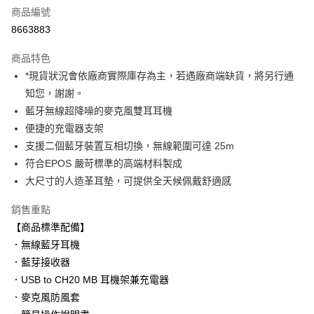
商品編號
信用卡分期付款
8663883
3 期 0 利率 每期
NT$3,210
21家銀行
商品特色
6 期 0 利率 每期
NT$1,605
21家銀行
合作金庫商業銀行
第一商業銀行
*現貨狀況會依廠商實際庫存為主，若遇廠商端缺貨，將另行通
華南商業銀行
彰化商業銀行
12 期 0 利率 每期
NT$802
21家銀行
合作金庫商業銀行
第一商業銀行
知您，謝謝。
上海商業儲蓄銀行
台北富邦商業銀行
華南商業銀行
彰化商業銀行
合作金庫商業銀行
第一商業銀行
超商取貨付款
國泰世華商業銀行
兆豐國際商業銀行
藍牙無線超降噪的麥克風雙耳耳機
上海商業儲蓄銀行
台北富邦商業銀行
華南商業銀行
彰化商業銀行
臺灣中小企業銀行
台中商業銀行
便捷的充電器支架
國泰世華商業銀行
兆豐國際商業銀行
LINE Pay
上海商業儲蓄銀行
台北富邦商業銀行
匯豐（台灣）商業銀行
華泰商業銀行
臺灣中小企業銀行
台中商業銀行
支援二個藍牙裝置互相切換，無線範圍可達 25m
國泰世華商業銀行
兆豐國際商業銀行
聯邦商業銀行
遠東國際商業銀行
匯豐（台灣）商業銀行
華泰商業銀行
Apple Pay
符合EPOS 嚴苛標準的高端材料製成
臺灣中小企業銀行
台中商業銀行
元大商業銀行
永豐商業銀行
聯邦商業銀行
遠東國際商業銀行
匯豐（台灣）商業銀行
華泰商業銀行
大尺寸的人造革耳墊，可提供全天候佩戴舒適感
玉山商業銀行
星展（台灣）商業銀行
街口支付
元大商業銀行
永豐商業銀行
聯邦商業銀行
遠東國際商業銀行
台新國際商業銀行
中國信託商業銀行
玉山商業銀行
星展（台灣）商業銀行
銷售重點
元大商業銀行
永豐商業銀行
台灣樂天信用卡公司
悠遊付
台新國際商業銀行
中國信託商業銀行
玉山商業銀行
星展（台灣）商業銀行
【商品標準配備】
台灣樂天信用卡公司
台新國際商業銀行
中國信託商業銀行
Google Pay
．無線藍牙耳機
台灣樂天信用卡公司
．藍芽接收器
全支付
．USB to CH20 MB 耳機架兼充電器
全盈+PAY
．麥克風防風套