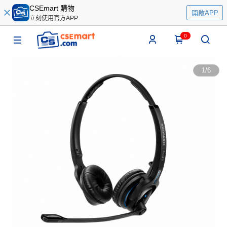
CSEmart 購物
開啟APP
立刻使用官方APP
0
1
/
6