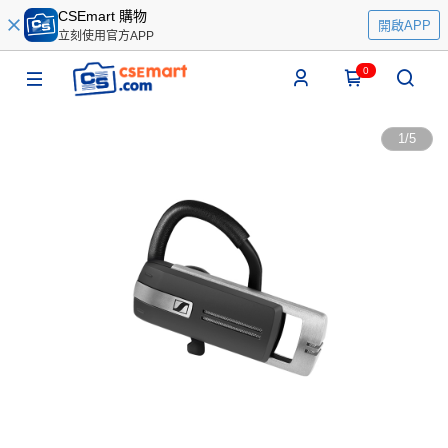
CSEmart 購物
開啟APP
立刻使用官方APP
0
1
/
5