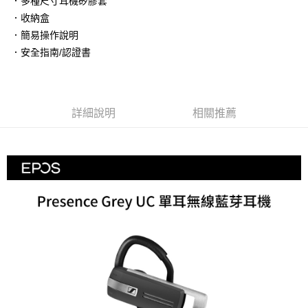
．多種尺寸耳機矽膠套
AFTEE先享後付
．收納盒
相關說明
．簡易操作說明
【關於「AFTEE先享後付」】
ATM付款
AFTEE先享後付是「在收到商品之後才付款」的支付方式。 讓您購物簡單
．安全指南/認證書
便利好安心！
１．簡單：不需註冊會員、不需綁卡、不需儲值。
運送方式
２．便利：只要手機號碼，簡訊認證，即可結帳。
３．安心：先確認商品／服務後，再付款。
全家取貨付款
詳細說明
相關推薦
每筆NT$60，滿NT$399(含以上)免運費
【「AFTEE先享後付」結帳流程】
１．於結帳方式選擇「AFTEE先享後付」後，將跳轉至「AFTEE先享後付」
萊爾富取貨付款
結帳頁面，進行簡訊認證並確認金額後，即可完成結帳。
２．訂單成立數日內，您將收到繳費通知簡訊。
每筆NT$60，滿NT$399(含以上)免運費
３．收到繳費通知簡訊後14天內，點擊此簡訊中的連結，可透過四大超商／
ATM／網路銀行／等多元方式進行付款，方視為交易完成。
7-11取貨付款
※ 請注意：結帳手續完成當下不需立刻繳費，但若您需要取消訂單，請聯絡
每筆NT$60，滿NT$399(含以上)免運費
購買商品的店家。未經商家同意取消之訂單仍視為有效，需透過AFTEE先享
後付繳納相關費用。
宅配
※ 交易是否成功請以「AFTEE先享後付 」之結帳頁面顯示為準，若有關於
是否繳費成功／繳費後需取消欲退款等相關疑問，請聯繫「AFTEE先享後付
每筆NT$75，滿NT$399(含以上)免運費
客戶支援中心」
https://netprotections.freshdesk.com/support/home
【注意事項】
１．透過由恩沛科技股份有限公司提供之「AFTEE先享後付」服務完成之交