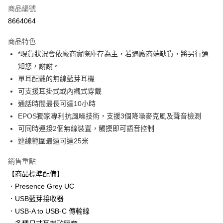
商品編號
信用卡分期付款
8664064
3 期 0 利率 每期
NT$2,323
21家銀行
商品特色
6 期 0 利率 每期
NT$1,161
21家銀行
合作金庫商業銀行
第一商業銀行
*現貨狀況會依廠商實際庫存為主，若遇廠商端缺貨，將另行通
華南商業銀行
彰化商業銀行
12 期 0 利率 每期
NT$580
21家銀行
合作金庫商業銀行
第一商業銀行
知您，謝謝。
上海商業儲蓄銀行
台北富邦商業銀行
華南商業銀行
彰化商業銀行
合作金庫商業銀行
第一商業銀行
超商取貨付款
國泰世華商業銀行
兆豐國際商業銀行
單耳配戴的無線藍芽耳機
上海商業儲蓄銀行
台北富邦商業銀行
華南商業銀行
彰化商業銀行
臺灣中小企業銀行
台中商業銀行
可支援耳掛式或內襯式穿戴
國泰世華商業銀行
兆豐國際商業銀行
LINE Pay
上海商業儲蓄銀行
台北富邦商業銀行
匯豐（台灣）商業銀行
華泰商業銀行
臺灣中小企業銀行
台中商業銀行
通話時間最長可達10小時
國泰世華商業銀行
兆豐國際商業銀行
聯邦商業銀行
遠東國際商業銀行
匯豐（台灣）商業銀行
華泰商業銀行
Apple Pay
EPOS獨家專利抗風噪技術，支援3個降噪麥克風及聲音檢測
臺灣中小企業銀行
台中商業銀行
元大商業銀行
永豐商業銀行
聯邦商業銀行
遠東國際商業銀行
匯豐（台灣）商業銀行
華泰商業銀行
可同時連接2個無線裝置，觸摸即可語音控制
玉山商業銀行
星展（台灣）商業銀行
街口支付
元大商業銀行
永豐商業銀行
聯邦商業銀行
遠東國際商業銀行
連線範圍最遠可達25米
台新國際商業銀行
中國信託商業銀行
玉山商業銀行
星展（台灣）商業銀行
元大商業銀行
永豐商業銀行
台灣樂天信用卡公司
悠遊付
台新國際商業銀行
中國信託商業銀行
玉山商業銀行
星展（台灣）商業銀行
銷售重點
台灣樂天信用卡公司
台新國際商業銀行
中國信託商業銀行
Google Pay
【商品標準配備】
台灣樂天信用卡公司
．Presence Grey UC
全支付
．USB藍芽接收器
全盈+PAY
．USB-A to USB-C 傳輸線