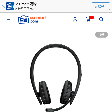
CSEmart 購物
開啟APP
立刻使用官方APP
0
1
/
6