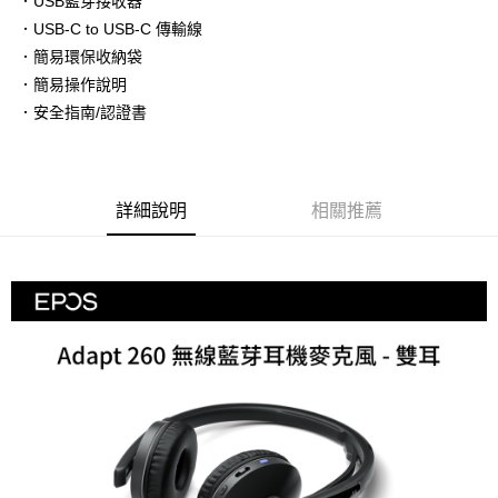
．USB藍芽接收器
AFTEE先享後付
．USB-C to USB-C 傳輸線
相關說明
．簡易環保收納袋
【關於「AFTEE先享後付」】
ATM付款
AFTEE先享後付是「在收到商品之後才付款」的支付方式。 讓您購物簡單
．簡易操作說明
便利好安心！
．安全指南/認證書
１．簡單：不需註冊會員、不需綁卡、不需儲值。
運送方式
２．便利：只要手機號碼，簡訊認證，即可結帳。
３．安心：先確認商品／服務後，再付款。
全家取貨付款
每筆NT$60，滿NT$399(含以上)免運費
【「AFTEE先享後付」結帳流程】
詳細說明
相關推薦
１．於結帳方式選擇「AFTEE先享後付」後，將跳轉至「AFTEE先享後付」
萊爾富取貨付款
結帳頁面，進行簡訊認證並確認金額後，即可完成結帳。
２．訂單成立數日內，您將收到繳費通知簡訊。
每筆NT$60，滿NT$399(含以上)免運費
３．收到繳費通知簡訊後14天內，點擊此簡訊中的連結，可透過四大超商／
ATM／網路銀行／等多元方式進行付款，方視為交易完成。
7-11取貨付款
※ 請注意：結帳手續完成當下不需立刻繳費，但若您需要取消訂單，請聯絡
每筆NT$60，滿NT$399(含以上)免運費
購買商品的店家。未經商家同意取消之訂單仍視為有效，需透過AFTEE先享
後付繳納相關費用。
宅配
※ 交易是否成功請以「AFTEE先享後付 」之結帳頁面顯示為準，若有關於
是否繳費成功／繳費後需取消欲退款等相關疑問，請聯繫「AFTEE先享後付
每筆NT$75，滿NT$399(含以上)免運費
客戶支援中心」
https://netprotections.freshdesk.com/support/home
【注意事項】
１．透過由恩沛科技股份有限公司提供之「AFTEE先享後付」服務完成之交