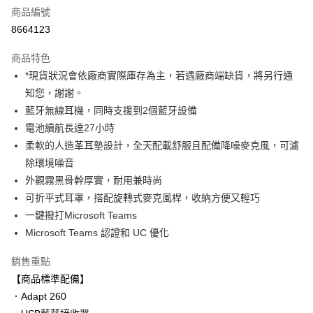
商品編號
信用卡分期付款
8664123
3 期 0 利率 每期
NT$2,323
21家銀行
商品特色
6 期 0 利率 每期
NT$1,161
21家銀行
合作金庫商業銀行
第一商業銀行
*現貨狀況會依廠商實際庫存為主，若遇廠商端缺貨，將另行通
華南商業銀行
彰化商業銀行
12 期 0 利率 每期
NT$580
21家銀行
合作金庫商業銀行
第一商業銀行
知您，謝謝。
上海商業儲蓄銀行
台北富邦商業銀行
華南商業銀行
彰化商業銀行
合作金庫商業銀行
第一商業銀行
超商取貨付款
國泰世華商業銀行
兆豐國際商業銀行
藍牙無線耳機，同時支援到2個藍牙設備
上海商業儲蓄銀行
台北富邦商業銀行
華南商業銀行
彰化商業銀行
臺灣中小企業銀行
台中商業銀行
電池續航長達27小時
國泰世華商業銀行
兆豐國際商業銀行
LINE Pay
上海商業儲蓄銀行
台北富邦商業銀行
匯豐（台灣）商業銀行
華泰商業銀行
臺灣中小企業銀行
台中商業銀行
柔軟的人造革耳墊設計，全天配載舒服且配備降噪麥克風，可濾
國泰世華商業銀行
兆豐國際商業銀行
聯邦商業銀行
遠東國際商業銀行
匯豐（台灣）商業銀行
華泰商業銀行
Apple Pay
除環境噪音
臺灣中小企業銀行
台中商業銀行
元大商業銀行
永豐商業銀行
聯邦商業銀行
遠東國際商業銀行
匯豐（台灣）商業銀行
華泰商業銀行
外觀霧黑骨幹厚實，耐用兼時尚
玉山商業銀行
星展（台灣）商業銀行
街口支付
元大商業銀行
永豐商業銀行
聯邦商業銀行
遠東國際商業銀行
可折平式耳罩，搭配旋轉式麥克風桿，收納方便又輕巧
台新國際商業銀行
中國信託商業銀行
玉山商業銀行
星展（台灣）商業銀行
元大商業銀行
永豐商業銀行
台灣樂天信用卡公司
悠遊付
一鍵撥打Microsoft Teams
台新國際商業銀行
中國信託商業銀行
玉山商業銀行
星展（台灣）商業銀行
Microsoft Teams 認證和 UC 優化
台灣樂天信用卡公司
台新國際商業銀行
中國信託商業銀行
Google Pay
台灣樂天信用卡公司
銷售重點
全支付
【商品標準配備】
全盈+PAY
．Adapt 260