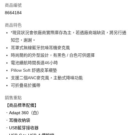
商品編號
信用卡分期付款
8664184
3 期 0 利率 每期
NT$3,140
21家銀行
商品特色
6 期 0 利率 每期
NT$1,570
21家銀行
合作金庫商業銀行
第一商業銀行
*現貨狀況會依廠商實際庫存為主，若遇廠商端缺貨，將另行通
華南商業銀行
彰化商業銀行
12 期 0 利率 每期
NT$785
21家銀行
合作金庫商業銀行
第一商業銀行
知您，謝謝。
上海商業儲蓄銀行
台北富邦商業銀行
華南商業銀行
彰化商業銀行
合作金庫商業銀行
第一商業銀行
超商取貨付款
國泰世華商業銀行
兆豐國際商業銀行
耳罩式無線藍牙抗噪耳機麥克風
上海商業儲蓄銀行
台北富邦商業銀行
華南商業銀行
彰化商業銀行
臺灣中小企業銀行
台中商業銀行
時尚簡約的外型設計，有黑色 / 白色可供選擇
國泰世華商業銀行
兆豐國際商業銀行
LINE Pay
上海商業儲蓄銀行
台北富邦商業銀行
匯豐（台灣）商業銀行
華泰商業銀行
臺灣中小企業銀行
台中商業銀行
電池續航時間長達46小時
國泰世華商業銀行
兆豐國際商業銀行
聯邦商業銀行
遠東國際商業銀行
匯豐（台灣）商業銀行
華泰商業銀行
Apple Pay
Pillow Soft 舒適皮革襯墊
臺灣中小企業銀行
台中商業銀行
元大商業銀行
永豐商業銀行
聯邦商業銀行
遠東國際商業銀行
匯豐（台灣）商業銀行
華泰商業銀行
支援二個ANC麥克風，主動式降噪功能
玉山商業銀行
星展（台灣）商業銀行
街口支付
元大商業銀行
永豐商業銀行
聯邦商業銀行
遠東國際商業銀行
可折疊易於攜帶
台新國際商業銀行
中國信託商業銀行
玉山商業銀行
星展（台灣）商業銀行
元大商業銀行
永豐商業銀行
台灣樂天信用卡公司
悠遊付
台新國際商業銀行
中國信託商業銀行
玉山商業銀行
星展（台灣）商業銀行
銷售重點
台灣樂天信用卡公司
台新國際商業銀行
中國信託商業銀行
Google Pay
【商品標準配備】
台灣樂天信用卡公司
．Adapt 360（白）
全支付
．耳機收納袋
全盈+PAY
．USB藍芽接收器