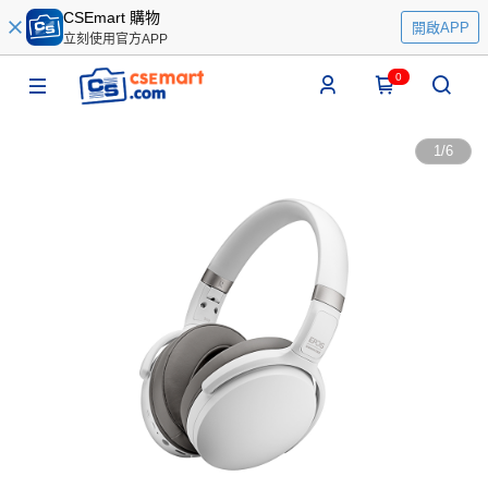
CSEmart 購物
開啟APP
立刻使用官方APP
0
1
/
6