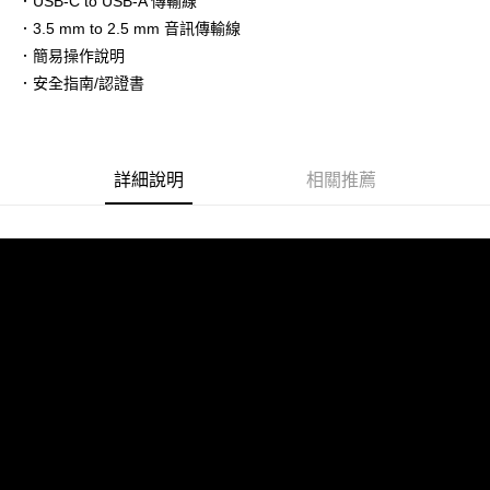
．USB-C to USB-A 傳輸線
AFTEE先享後付
．3.5 mm to 2.5 mm 音訊傳輸線
相關說明
．簡易操作說明
【關於「AFTEE先享後付」】
ATM付款
AFTEE先享後付是「在收到商品之後才付款」的支付方式。 讓您購物簡單
．安全指南/認證書
便利好安心！
１．簡單：不需註冊會員、不需綁卡、不需儲值。
運送方式
２．便利：只要手機號碼，簡訊認證，即可結帳。
３．安心：先確認商品／服務後，再付款。
全家取貨付款
詳細說明
相關推薦
每筆NT$60，滿NT$399(含以上)免運費
【「AFTEE先享後付」結帳流程】
１．於結帳方式選擇「AFTEE先享後付」後，將跳轉至「AFTEE先享後付」
萊爾富取貨付款
結帳頁面，進行簡訊認證並確認金額後，即可完成結帳。
２．訂單成立數日內，您將收到繳費通知簡訊。
每筆NT$60，滿NT$399(含以上)免運費
３．收到繳費通知簡訊後14天內，點擊此簡訊中的連結，可透過四大超商／
ATM／網路銀行／等多元方式進行付款，方視為交易完成。
7-11取貨付款
※ 請注意：結帳手續完成當下不需立刻繳費，但若您需要取消訂單，請聯絡
每筆NT$60，滿NT$399(含以上)免運費
購買商品的店家。未經商家同意取消之訂單仍視為有效，需透過AFTEE先享
後付繳納相關費用。
宅配
※ 交易是否成功請以「AFTEE先享後付 」之結帳頁面顯示為準，若有關於
是否繳費成功／繳費後需取消欲退款等相關疑問，請聯繫「AFTEE先享後付
每筆NT$75，滿NT$399(含以上)免運費
客戶支援中心」
https://netprotections.freshdesk.com/support/home
【注意事項】
１．透過由恩沛科技股份有限公司提供之「AFTEE先享後付」服務完成之交