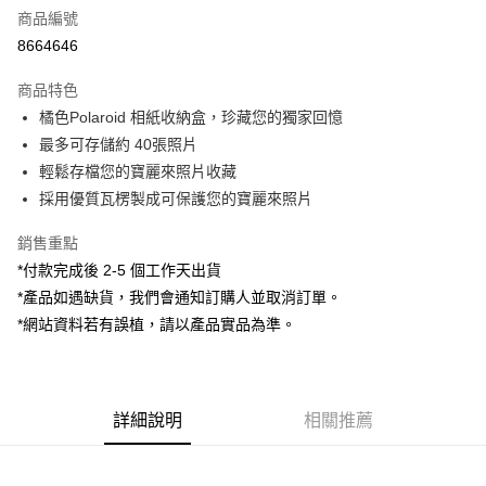
商品編號
信用卡分期付款
8664646
3 期 0 利率 每期
NT$123
21家銀行
商品特色
6 期 0 利率 每期
NT$61
21家銀行
合作金庫商業銀行
第一商業銀行
橘色Polaroid 相紙收納盒，珍藏您的獨家回憶
華南商業銀行
彰化商業銀行
12 期 0 利率 每期
NT$30
21家銀行
合作金庫商業銀行
第一商業銀行
最多可存儲約 40張照片
上海商業儲蓄銀行
台北富邦商業銀行
華南商業銀行
彰化商業銀行
合作金庫商業銀行
第一商業銀行
超商取貨付款
國泰世華商業銀行
兆豐國際商業銀行
輕鬆存檔您的寶麗來照片收藏
上海商業儲蓄銀行
台北富邦商業銀行
華南商業銀行
彰化商業銀行
臺灣中小企業銀行
台中商業銀行
採用優質瓦楞製成可保護您的寶麗來照片
國泰世華商業銀行
兆豐國際商業銀行
LINE Pay
上海商業儲蓄銀行
台北富邦商業銀行
匯豐（台灣）商業銀行
華泰商業銀行
臺灣中小企業銀行
台中商業銀行
國泰世華商業銀行
兆豐國際商業銀行
聯邦商業銀行
遠東國際商業銀行
銷售重點
匯豐（台灣）商業銀行
華泰商業銀行
Apple Pay
臺灣中小企業銀行
台中商業銀行
元大商業銀行
永豐商業銀行
*付款完成後 2-5 個工作天出貨
聯邦商業銀行
遠東國際商業銀行
匯豐（台灣）商業銀行
華泰商業銀行
玉山商業銀行
星展（台灣）商業銀行
街口支付
元大商業銀行
永豐商業銀行
*產品如遇缺貨，我們會通知訂購人並取消訂單。
聯邦商業銀行
遠東國際商業銀行
台新國際商業銀行
中國信託商業銀行
玉山商業銀行
星展（台灣）商業銀行
*網站資料若有誤植，請以產品實品為準。
元大商業銀行
永豐商業銀行
台灣樂天信用卡公司
悠遊付
台新國際商業銀行
中國信託商業銀行
玉山商業銀行
星展（台灣）商業銀行
台灣樂天信用卡公司
台新國際商業銀行
中國信託商業銀行
Google Pay
台灣樂天信用卡公司
全支付
詳細說明
相關推薦
全盈+PAY