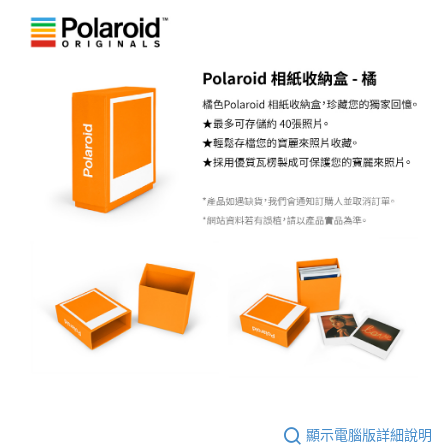
AFTEE先享後付
相關說明
【關於「AFTEE先享後付」】
ATM付款
AFTEE先享後付是「在收到商品之後才付款」的支付方式。 讓您購物簡單
便利好安心！
１．簡單：不需註冊會員、不需綁卡、不需儲值。
運送方式
２．便利：只要手機號碼，簡訊認證，即可結帳。
３．安心：先確認商品／服務後，再付款。
全家取貨付款
每筆NT$60，滿NT$399(含以上)免運費
【「AFTEE先享後付」結帳流程】
１．於結帳方式選擇「AFTEE先享後付」後，將跳轉至「AFTEE先享後付」
萊爾富取貨付款
結帳頁面，進行簡訊認證並確認金額後，即可完成結帳。
２．訂單成立數日內，您將收到繳費通知簡訊。
每筆NT$60，滿NT$399(含以上)免運費
３．收到繳費通知簡訊後14天內，點擊此簡訊中的連結，可透過四大超商／
ATM／網路銀行／等多元方式進行付款，方視為交易完成。
7-11取貨付款
※ 請注意：結帳手續完成當下不需立刻繳費，但若您需要取消訂單，請聯絡
每筆NT$60，滿NT$399(含以上)免運費
購買商品的店家。未經商家同意取消之訂單仍視為有效，需透過AFTEE先享
後付繳納相關費用。
宅配
※ 交易是否成功請以「AFTEE先享後付 」之結帳頁面顯示為準，若有關於
是否繳費成功／繳費後需取消欲退款等相關疑問，請聯繫「AFTEE先享後付
每筆NT$75，滿NT$399(含以上)免運費
客戶支援中心」
https://netprotections.freshdesk.com/support/home
付款後門市自取
【注意事項】
１．透過由恩沛科技股份有限公司提供之「AFTEE先享後付」服務完成之交
免運費
顯示電腦版詳細說明