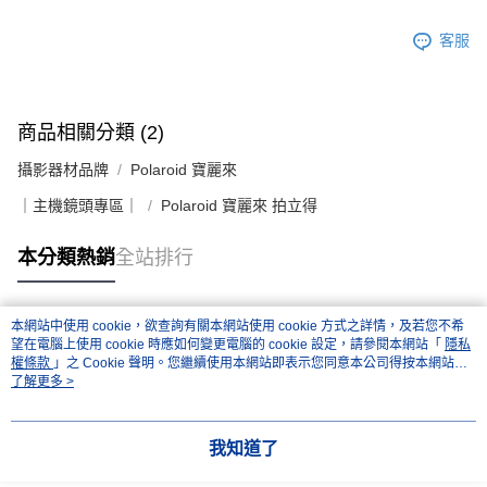
易，需依本服務之必要範圍內提供個人資料，並將交易相關給付款項請求債
權轉讓予恩沛科技股份有限公司。
２．關於個人資料處理事宜，請瀏覽以下網址：
客服
https://aftee.tw/terms/#terms3
３．未成年的使用者請事先徵得法定代理人或監護人之同意方可使用
「AFTEE先享後付」，若未經同意申辦者引起之損失，本公司不負相關責
任。
商品相關分類 (2)
４．使用「AFTEE先享後付」時，將依據個別帳號之用戶狀況，依本公司即
時審查核予不同之上限額度；若仍有額度不足之情形，本公司將視審查結果
攝影器材品牌
Polaroid 寶麗來
請求用戶進行身份認證。
５．嚴禁一人註冊多個帳號或使用他人資訊註冊。若發現惡意使用之情形，
｜主機鏡頭專區｜
Polaroid 寶麗來 拍立得
恩沛科技股份有限公司將有權停止該用戶之使用額度並採取法律行動。
本分類熱銷
全站排行
本網站中使用 cookie，欲查詢有關本網站使用 cookie 方式之詳情，及若您不希
熱門標籤
望在電腦上使用 cookie 時應如何變更電腦的 cookie 設定，請參閱本網站「
隱私
權條款
」之 Cookie 聲明。您繼續使用本網站即表示您同意本公司得按本網站使
用條款之 Cookie 聲明使用 cookie。
了解更多 >
我知道了