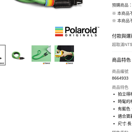
預購商品：
※ 本商品
※ 本商品
付款與運
超取滿NT$
付款方式
商品特色
信用卡一
商品編號
8664933
信用卡分
商品特色
3 期 
拍立得相
6 期 
合作金
時髦的
華南商
12 期
有藍色
合作金
上海商
華南商
適合寶麗
合作金
超商取貨
國泰世
上海商
尺寸:長 
華南商
臺灣中
國泰世
LINE Pay
上海商
匯豐（