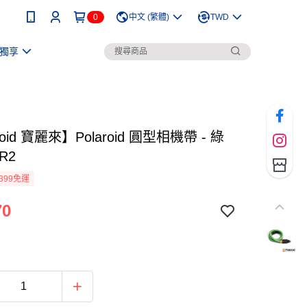
0
中文 (繁體)
TWD
獨享
roid 寶麗來】Polaroid 圓型相機帶 - 綠
SR2
399免運
70