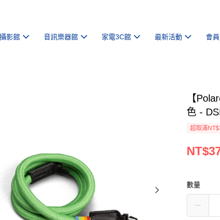
攝影館
音訊樂器館
家電3C館
最新活動
會員
【Pola
色 - D
超取滿NT$
NT$3
數量