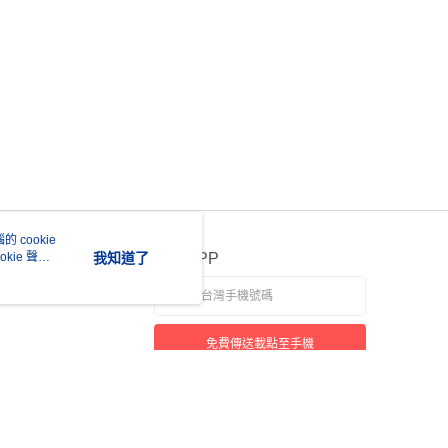
 cookie
kie 聲明
我知道了
官方APP
免費傳送載點至手機
若接到可疑電話，請洽詢165反詐騙專線
本站最佳瀏覽環境請使用 Google Chrome、Firefox 或 Edge 以上版本