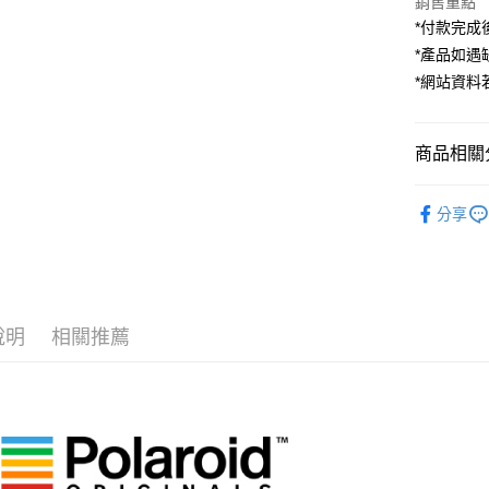
銷售重點
臺灣中
國泰世
聯邦商
*付款完成後
匯豐（
Apple Pay
臺灣中
元大商
聯邦商
*產品如
匯豐（
玉山商
街口支付
元大商
*網站資
聯邦商
台新國
玉山商
元大商
台灣樂
悠遊付
台新國
玉山商
台灣樂
商品相關分
台新國
Google Pa
台灣樂
全支付
攝影器材
分享
｜主機鏡
全盈+PAY
AFTEE先
相關說明
【關於「A
說明
相關推薦
ATM付款
AFTEE
便利好安
１．簡單
２．便利
運送方式
３．安心
全家取貨
【「AFT
每筆NT$6
１．於結帳