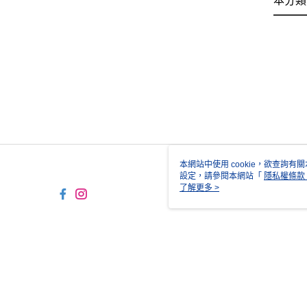
本分類
本網站中使用 cookie，欲查詢有關
設定，請參閱本網站「
隱私權條款
使用 cookie。
了解更多 >
TW-MWG1-67-169 Web2.0 D
© 2026 by 正成貿易股份有限公司