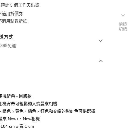
預計 5 個工作天出貨
不適用折價券
不適用點數折抵
清除
紀錄
送方式
399免運
次付款
期付款
0 利率 每期
NT$123
21家銀行
機背帶 - 圓版款
0 利率 每期
NT$61
21家銀行
庫商業銀行
第一商業銀行
相機背帶可輕鬆鉤入寶麗來相機
業銀行
彰化商業銀行
 0 利率 每期
NT$30
21家銀行
、綠色、黃色、橘色、紅色和交編的彩虹色可供選擇
庫商業銀行
第一商業銀行
業儲蓄銀行
台北富邦商業銀行
業銀行
彰化商業銀行
來 Now+、New相機
庫商業銀行
第一商業銀行
付款
華商業銀行
兆豐國際商業銀行
業儲蓄銀行
台北富邦商業銀行
104 cm x 寬 1 cm
業銀行
彰化商業銀行
小企業銀行
台中商業銀行
華商業銀行
兆豐國際商業銀行
業儲蓄銀行
台北富邦商業銀行
台灣）商業銀行
華泰商業銀行