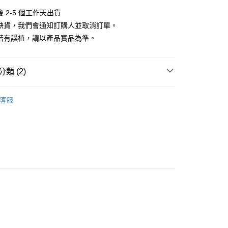
小企業銀行
台中商業銀行
華商業銀行
兆豐國際商業銀行
業銀行
遠東國際商業銀行
 2-5 個工作天出貨
台灣）商業銀行
華泰商業銀行
小企業銀行
台中商業銀行
業銀行
永豐商業銀行
業銀行
遠東國際商業銀行
遇缺貨，我們會通知訂購人並取消訂單。
台灣）商業銀行
華泰商業銀行
業銀行
星展（台灣）商業銀行
業銀行
永豐商業銀行
料若有誤植，請以產品實品為準。
業銀行
遠東國際商業銀行
際商業銀行
中國信託商業銀行
業銀行
星展（台灣）商業銀行
業銀行
永豐商業銀行
天信用卡公司
際商業銀行
中國信託商業銀行
業銀行
星展（台灣）商業銀行
天信用卡公司
類 (2)
際商業銀行
中國信託商業銀行
y
天信用卡公司
品牌
Polaroid 寶麗來
客服
頭專區｜
Polaroid 寶麗來 拍立得
享後付
FTEE先享後付」】
先享後付是「在收到商品之後才付款」的支付方式。 讓您購物簡單
心！
：不需註冊會員、不需綁卡、不需儲值。
：只要手機號碼，簡訊認證，即可結帳。
：先確認商品／服務後，再付款。
付款
EE先享後付」結帳流程】
0，滿NT$399(含以上)免運費
方式選擇「AFTEE先享後付」後，將跳轉至「AFTEE先享後