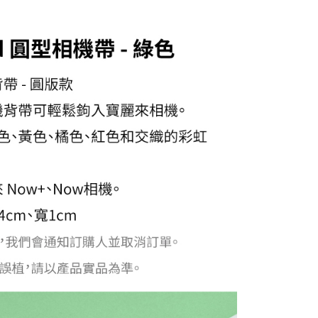
頁面，進行簡訊認證並確認金額後，即可完成結帳。
貨付款
成立數日內，您將收到繳費通知簡訊。
費通知簡訊後14天內，點擊此簡訊中的連結，可透過四大超商
0，滿NT$399(含以上)免運費
網路銀行／等多元方式進行付款，方視為交易完成。
：結帳手續完成當下不需立刻繳費，但若您需要取消訂單，請聯
付款
的店家。未經商家同意取消之訂單仍視為有效，需透過AFTEE
繳納相關費用。
0，滿NT$399(含以上)免運費
否成功請以「AFTEE先享後付 」之結帳頁面顯示為準，若有關於
功／繳費後需取消欲退款等相關疑問，請聯繫「AFTEE先享後
援中心」
https://netprotections.freshdesk.com/support/home
5，滿NT$399(含以上)免運費
項】
市自取
恩沛科技股份有限公司提供之「AFTEE先享後付」服務完成之
依本服務之必要範圍內提供個人資料，並將交易相關給付款項請
讓予恩沛科技股份有限公司。
個人資料處理事宜，請瀏覽以下網址：
ee.tw/terms/#terms3
年的使用者請事先徵得法定代理人或監護人之同意方可使用
E先享後付」，若未經同意申辦者引起之損失，本公司不負相關責
AFTEE先享後付」時，將依據個別帳號之用戶狀況，依本公司
核予不同之上限額度；若仍有額度不足之情形，本公司將視審查
用戶進行身份認證。
一人註冊多個帳號或使用他人資訊註冊。若發現惡意使用之情
科技股份有限公司將有權停止該用戶之使用額度並採取法律行