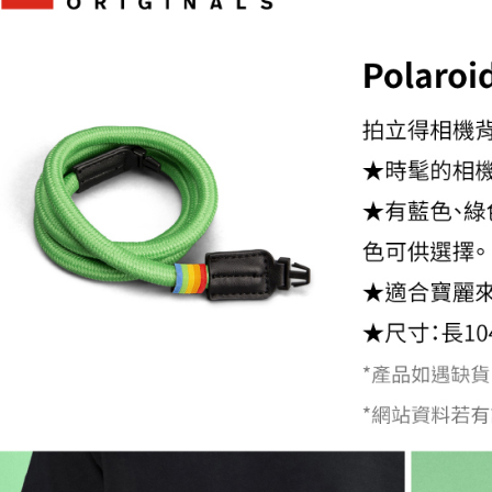
付」結帳
萊爾富取
２．訂單
３．收到繳
每筆NT$6
／ATM／
※ 請注意
7-11取貨
絡購買商品
先享後付
每筆NT$6
※ 交易是
是否繳費成
宅配
付客戶支
每筆NT$7
【注意事
付款後門
１．透過由
交易，需
免運費
求債權轉
２．關於
https://aft
３．未成
「AFTE
任。
４．使用「
即時審查
結果請求
５．嚴禁
形，恩沛