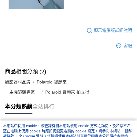
易，需依本服務之必要範圍內提供個人資料，並將交易相關給付款項請求債
權轉讓予恩沛科技股份有限公司。
２．關於個人資料處理事宜，請瀏覽以下網址：
https://aftee.tw/terms/#terms3
３．未成年的使用者請事先徵得法定代理人或監護人之同意方可使用
「AFTEE先享後付」，若未經同意申辦者引起之損失，本公司不負相關責
顯示電腦版詳細說明
任。
４．使用「AFTEE先享後付」時，將依據個別帳號之用戶狀況，依本公司即
時審查核予不同之上限額度；若仍有額度不足之情形，本公司將視審查結果
客服
請求用戶進行身份認證。
５．嚴禁一人註冊多個帳號或使用他人資訊註冊。若發現惡意使用之情形，
恩沛科技股份有限公司將有權停止該用戶之使用額度並採取法律行動。
商品相關分類 (2)
攝影器材品牌
Polaroid 寶麗來
｜主機鏡頭專區｜
Polaroid 寶麗來 拍立得
本分類熱銷
全站排行
本網站中使用 cookie，欲查詢有關本網站使用 cookie 方式之詳情，及若您不希
熱門標籤
望在電腦上使用 cookie 時應如何變更電腦的 cookie 設定，請參閱本網站「
隱私
權條款
」之 Cookie 聲明。您繼續使用本網站即表示您同意本公司得按本網站使