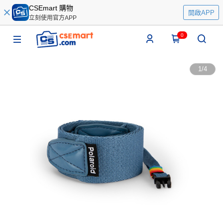
CSEmart 購物
開啟APP
立刻使用官方APP
0
1
/
4