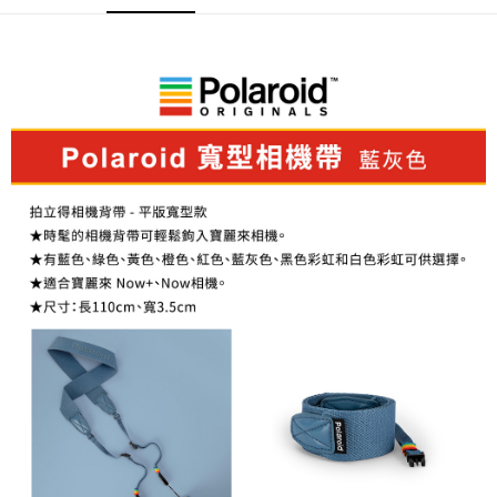
AFTEE先享後付
相關說明
【關於「AFTEE先享後付」】
ATM付款
AFTEE先享後付是「在收到商品之後才付款」的支付方式。 讓您購物簡單
便利好安心！
１．簡單：不需註冊會員、不需綁卡、不需儲值。
運送方式
２．便利：只要手機號碼，簡訊認證，即可結帳。
３．安心：先確認商品／服務後，再付款。
全家取貨付款
每筆NT$60，滿NT$399(含以上)免運費
【「AFTEE先享後付」結帳流程】
１．於結帳方式選擇「AFTEE先享後付」後，將跳轉至「AFTEE先享後付」
萊爾富取貨付款
結帳頁面，進行簡訊認證並確認金額後，即可完成結帳。
２．訂單成立數日內，您將收到繳費通知簡訊。
每筆NT$60，滿NT$399(含以上)免運費
３．收到繳費通知簡訊後14天內，點擊此簡訊中的連結，可透過四大超商／
ATM／網路銀行／等多元方式進行付款，方視為交易完成。
7-11取貨付款
※ 請注意：結帳手續完成當下不需立刻繳費，但若您需要取消訂單，請聯絡
每筆NT$60，滿NT$399(含以上)免運費
購買商品的店家。未經商家同意取消之訂單仍視為有效，需透過AFTEE先享
後付繳納相關費用。
宅配
※ 交易是否成功請以「AFTEE先享後付 」之結帳頁面顯示為準，若有關於
是否繳費成功／繳費後需取消欲退款等相關疑問，請聯繫「AFTEE先享後付
每筆NT$75，滿NT$399(含以上)免運費
客戶支援中心」
https://netprotections.freshdesk.com/support/home
付款後門市自取
【注意事項】
１．透過由恩沛科技股份有限公司提供之「AFTEE先享後付」服務完成之交
免運費