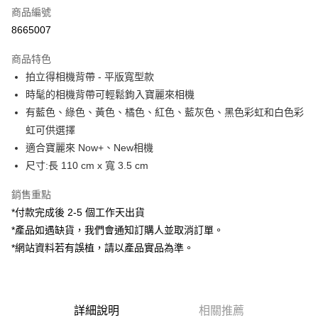
商品編號
信用卡分期付款
8665007
3 期 0 利率 每期
NT$160
21家銀行
商品特色
6 期 0 利率 每期
NT$80
21家銀行
合作金庫商業銀行
第一商業銀行
拍立得相機背帶 - 平版寬型款
華南商業銀行
彰化商業銀行
12 期 0 利率 每期
NT$40
21家銀行
合作金庫商業銀行
第一商業銀行
時髦的相機背帶可輕鬆鉤入寶麗來相機
上海商業儲蓄銀行
台北富邦商業銀行
華南商業銀行
彰化商業銀行
合作金庫商業銀行
第一商業銀行
超商取貨付款
國泰世華商業銀行
兆豐國際商業銀行
有藍色、綠色、黃色、橘色、紅色、藍灰色、黑色彩虹和白色彩
上海商業儲蓄銀行
台北富邦商業銀行
華南商業銀行
彰化商業銀行
臺灣中小企業銀行
台中商業銀行
虹可供選擇
國泰世華商業銀行
兆豐國際商業銀行
LINE Pay
上海商業儲蓄銀行
台北富邦商業銀行
匯豐（台灣）商業銀行
華泰商業銀行
臺灣中小企業銀行
台中商業銀行
適合寶麗來 Now+、New相機
國泰世華商業銀行
兆豐國際商業銀行
聯邦商業銀行
遠東國際商業銀行
匯豐（台灣）商業銀行
華泰商業銀行
Apple Pay
尺寸:長 110 cm x 寬 3.5 cm
臺灣中小企業銀行
台中商業銀行
元大商業銀行
永豐商業銀行
聯邦商業銀行
遠東國際商業銀行
匯豐（台灣）商業銀行
華泰商業銀行
玉山商業銀行
星展（台灣）商業銀行
街口支付
元大商業銀行
永豐商業銀行
銷售重點
聯邦商業銀行
遠東國際商業銀行
台新國際商業銀行
中國信託商業銀行
玉山商業銀行
星展（台灣）商業銀行
*付款完成後 2-5 個工作天出貨
元大商業銀行
永豐商業銀行
台灣樂天信用卡公司
悠遊付
台新國際商業銀行
中國信託商業銀行
玉山商業銀行
星展（台灣）商業銀行
*產品如遇缺貨，我們會通知訂購人並取消訂單。
台灣樂天信用卡公司
台新國際商業銀行
中國信託商業銀行
Google Pay
*網站資料若有誤植，請以產品實品為準。
台灣樂天信用卡公司
全支付
全盈+PAY
詳細說明
相關推薦