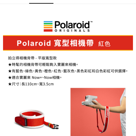
AFTEE先享後付
相關說明
【關於「AFTEE先享後付」】
ATM付款
AFTEE先享後付是「在收到商品之後才付款」的支付方式。 讓您購物簡單
便利好安心！
１．簡單：不需註冊會員、不需綁卡、不需儲值。
運送方式
２．便利：只要手機號碼，簡訊認證，即可結帳。
３．安心：先確認商品／服務後，再付款。
全家取貨付款
每筆NT$60，滿NT$399(含以上)免運費
【「AFTEE先享後付」結帳流程】
１．於結帳方式選擇「AFTEE先享後付」後，將跳轉至「AFTEE先享後付」
萊爾富取貨付款
結帳頁面，進行簡訊認證並確認金額後，即可完成結帳。
２．訂單成立數日內，您將收到繳費通知簡訊。
每筆NT$60，滿NT$399(含以上)免運費
３．收到繳費通知簡訊後14天內，點擊此簡訊中的連結，可透過四大超商／
ATM／網路銀行／等多元方式進行付款，方視為交易完成。
7-11取貨付款
※ 請注意：結帳手續完成當下不需立刻繳費，但若您需要取消訂單，請聯絡
每筆NT$60，滿NT$399(含以上)免運費
購買商品的店家。未經商家同意取消之訂單仍視為有效，需透過AFTEE先享
後付繳納相關費用。
宅配
※ 交易是否成功請以「AFTEE先享後付 」之結帳頁面顯示為準，若有關於
是否繳費成功／繳費後需取消欲退款等相關疑問，請聯繫「AFTEE先享後付
每筆NT$75，滿NT$399(含以上)免運費
客戶支援中心」
https://netprotections.freshdesk.com/support/home
付款後門市自取
【注意事項】
１．透過由恩沛科技股份有限公司提供之「AFTEE先享後付」服務完成之交
免運費