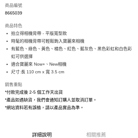
商品編號
信用卡分期付款
8665039
3 期 0 利率 每期
NT$160
21家銀行
商品特色
6 期 0 利率 每期
NT$80
21家銀行
合作金庫商業銀行
第一商業銀行
拍立得相機背帶 - 平版寬型款
華南商業銀行
彰化商業銀行
12 期 0 利率 每期
NT$40
21家銀行
合作金庫商業銀行
第一商業銀行
時髦的相機背帶可輕鬆鉤入寶麗來相機
上海商業儲蓄銀行
台北富邦商業銀行
華南商業銀行
彰化商業銀行
合作金庫商業銀行
第一商業銀行
超商取貨付款
國泰世華商業銀行
兆豐國際商業銀行
有藍色、綠色、黃色、橘色、紅色、藍灰色、黑色彩虹和白色彩
上海商業儲蓄銀行
台北富邦商業銀行
華南商業銀行
彰化商業銀行
臺灣中小企業銀行
台中商業銀行
虹可供選擇
國泰世華商業銀行
兆豐國際商業銀行
LINE Pay
上海商業儲蓄銀行
台北富邦商業銀行
匯豐（台灣）商業銀行
華泰商業銀行
臺灣中小企業銀行
台中商業銀行
適合寶麗來 Now+、New相機
國泰世華商業銀行
兆豐國際商業銀行
聯邦商業銀行
遠東國際商業銀行
匯豐（台灣）商業銀行
華泰商業銀行
Apple Pay
尺寸:長 110 cm x 寬 3.5 cm
臺灣中小企業銀行
台中商業銀行
元大商業銀行
永豐商業銀行
聯邦商業銀行
遠東國際商業銀行
匯豐（台灣）商業銀行
華泰商業銀行
玉山商業銀行
星展（台灣）商業銀行
街口支付
元大商業銀行
永豐商業銀行
銷售重點
聯邦商業銀行
遠東國際商業銀行
台新國際商業銀行
中國信託商業銀行
玉山商業銀行
星展（台灣）商業銀行
*付款完成後 2-5 個工作天出貨
元大商業銀行
永豐商業銀行
台灣樂天信用卡公司
悠遊付
台新國際商業銀行
中國信託商業銀行
玉山商業銀行
星展（台灣）商業銀行
*產品如遇缺貨，我們會通知訂購人並取消訂單。
台灣樂天信用卡公司
台新國際商業銀行
中國信託商業銀行
Google Pay
*網站資料若有誤植，請以產品實品為準。
台灣樂天信用卡公司
全支付
全盈+PAY
詳細說明
相關推薦