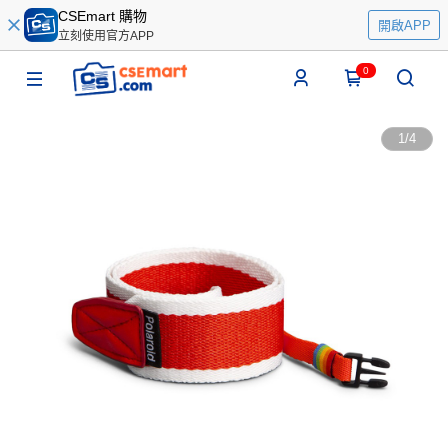
CSEmart 購物
開啟APP
立刻使用官方APP
0
1
/
4