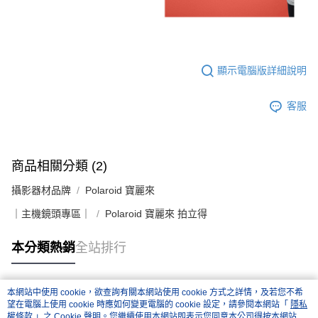
易，需依本服務之必要範圍內提供個人資料，並將交易相關給付款項請求債
權轉讓予恩沛科技股份有限公司。
２．關於個人資料處理事宜，請瀏覽以下網址：
https://aftee.tw/terms/#terms3
３．未成年的使用者請事先徵得法定代理人或監護人之同意方可使用
「AFTEE先享後付」，若未經同意申辦者引起之損失，本公司不負相關責
顯示電腦版詳細說明
任。
４．使用「AFTEE先享後付」時，將依據個別帳號之用戶狀況，依本公司即
時審查核予不同之上限額度；若仍有額度不足之情形，本公司將視審查結果
客服
請求用戶進行身份認證。
５．嚴禁一人註冊多個帳號或使用他人資訊註冊。若發現惡意使用之情形，
恩沛科技股份有限公司將有權停止該用戶之使用額度並採取法律行動。
商品相關分類 (2)
攝影器材品牌
Polaroid 寶麗來
｜主機鏡頭專區｜
Polaroid 寶麗來 拍立得
本分類熱銷
全站排行
本網站中使用 cookie，欲查詢有關本網站使用 cookie 方式之詳情，及若您不希
熱門標籤
望在電腦上使用 cookie 時應如何變更電腦的 cookie 設定，請參閱本網站「
隱私
權條款
」之 Cookie 聲明。您繼續使用本網站即表示您同意本公司得按本網站使