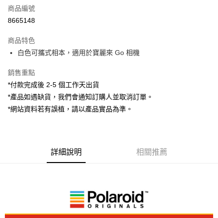
商品編號
信用卡分期付款
8665148
3 期 0 利率 每期
NT$220
21家銀行
商品特色
6 期 0 利率 每期
NT$110
21家銀行
合作金庫商業銀行
第一商業銀行
白色可攜式相本，適用於寶麗來 Go 相機
華南商業銀行
彰化商業銀行
12 期 0 利率 每期
NT$55
21家銀行
合作金庫商業銀行
第一商業銀行
上海商業儲蓄銀行
台北富邦商業銀行
華南商業銀行
彰化商業銀行
銷售重點
合作金庫商業銀行
第一商業銀行
超商取貨付款
國泰世華商業銀行
兆豐國際商業銀行
上海商業儲蓄銀行
台北富邦商業銀行
華南商業銀行
彰化商業銀行
*付款完成後 2-5 個工作天出貨
臺灣中小企業銀行
台中商業銀行
國泰世華商業銀行
兆豐國際商業銀行
LINE Pay
上海商業儲蓄銀行
台北富邦商業銀行
*產品如遇缺貨，我們會通知訂購人並取消訂單。
匯豐（台灣）商業銀行
華泰商業銀行
臺灣中小企業銀行
台中商業銀行
國泰世華商業銀行
兆豐國際商業銀行
聯邦商業銀行
遠東國際商業銀行
*網站資料若有誤植，請以產品實品為準。
匯豐（台灣）商業銀行
華泰商業銀行
Apple Pay
臺灣中小企業銀行
台中商業銀行
元大商業銀行
永豐商業銀行
聯邦商業銀行
遠東國際商業銀行
匯豐（台灣）商業銀行
華泰商業銀行
玉山商業銀行
星展（台灣）商業銀行
街口支付
元大商業銀行
永豐商業銀行
聯邦商業銀行
遠東國際商業銀行
台新國際商業銀行
中國信託商業銀行
玉山商業銀行
星展（台灣）商業銀行
元大商業銀行
永豐商業銀行
台灣樂天信用卡公司
悠遊付
台新國際商業銀行
詳細說明
中國信託商業銀行
相關推薦
玉山商業銀行
星展（台灣）商業銀行
台灣樂天信用卡公司
台新國際商業銀行
中國信託商業銀行
Google Pay
台灣樂天信用卡公司
全支付
全盈+PAY