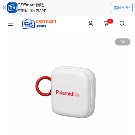
CSEmart 購物
開啟APP
立刻使用官方APP
0
1
/
5