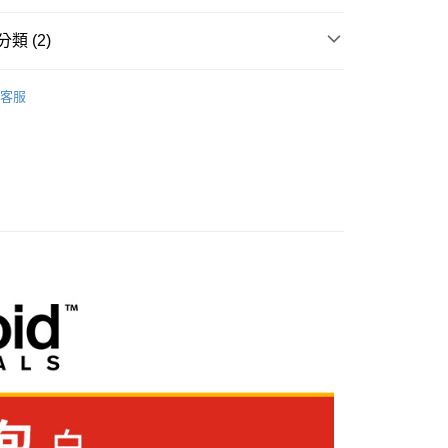
小企業銀行
台中商業銀行
華商業銀行
兆豐國際商業銀行
業銀行
遠東國際商業銀行
台灣）商業銀行
華泰商業銀行
小企業銀行
台中商業銀行
類 (2)
業銀行
永豐商業銀行
業銀行
遠東國際商業銀行
台灣）商業銀行
華泰商業銀行
業銀行
星展（台灣）商業銀行
業銀行
永豐商業銀行
業銀行
遠東國際商業銀行
品牌
Polaroid 寶麗來
際商業銀行
中國信託商業銀行
業銀行
星展（台灣）商業銀行
客服
業銀行
永豐商業銀行
天信用卡公司
際商業銀行
中國信託商業銀行
頭專區｜
Polaroid 寶麗來 拍立得
業銀行
星展（台灣）商業銀行
天信用卡公司
際商業銀行
中國信託商業銀行
y
天信用卡公司
享後付
FTEE先享後付」】
先享後付是「在收到商品之後才付款」的支付方式。 讓您購物簡單
心！
：不需註冊會員、不需綁卡、不需儲值。
：只要手機號碼，簡訊認證，即可結帳。
：先確認商品／服務後，再付款。
付款
EE先享後付」結帳流程】
0，滿NT$399(含以上)免運費
方式選擇「AFTEE先享後付」後，將跳轉至「AFTEE先享後