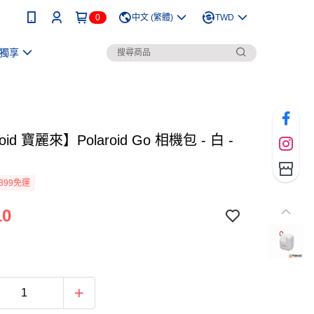
0
中文 (繁體)
TWD
獨享
roid 寶麗來】Polaroid Go 相機包 - 白 -
399免運
10