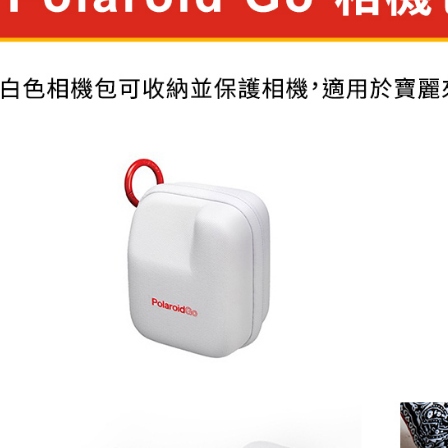
付」結帳
萊爾富取
２．訂單
３．收到繳
每筆NT$6
／ATM／
※ 請注意
7-11取貨
絡購買商品
先享後付
每筆NT$6
※ 交易是
是否繳費成
宅配
付客戶支
每筆NT$7
【注意事
付款後門
１．透過由
交易，需
免運費
求債權轉
２．關於
https://aft
３．未成
「AFTE
任。
４．使用「
即時審查
結果請求
５．嚴禁
形，恩沛