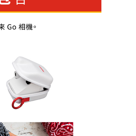
頁面，進行簡訊認證並確認金額後，即可完成結帳。
貨付款
成立數日內，您將收到繳費通知簡訊。
費通知簡訊後14天內，點擊此簡訊中的連結，可透過四大超商
0，滿NT$399(含以上)免運費
網路銀行／等多元方式進行付款，方視為交易完成。
：結帳手續完成當下不需立刻繳費，但若您需要取消訂單，請聯
付款
的店家。未經商家同意取消之訂單仍視為有效，需透過AFTEE
繳納相關費用。
0，滿NT$399(含以上)免運費
否成功請以「AFTEE先享後付 」之結帳頁面顯示為準，若有關於
功／繳費後需取消欲退款等相關疑問，請聯繫「AFTEE先享後
援中心」
https://netprotections.freshdesk.com/support/home
5，滿NT$399(含以上)免運費
項】
市自取
恩沛科技股份有限公司提供之「AFTEE先享後付」服務完成之
依本服務之必要範圍內提供個人資料，並將交易相關給付款項請
讓予恩沛科技股份有限公司。
個人資料處理事宜，請瀏覽以下網址：
ee.tw/terms/#terms3
年的使用者請事先徵得法定代理人或監護人之同意方可使用
E先享後付」，若未經同意申辦者引起之損失，本公司不負相關責
AFTEE先享後付」時，將依據個別帳號之用戶狀況，依本公司
核予不同之上限額度；若仍有額度不足之情形，本公司將視審查
用戶進行身份認證。
一人註冊多個帳號或使用他人資訊註冊。若發現惡意使用之情
科技股份有限公司將有權停止該用戶之使用額度並採取法律行