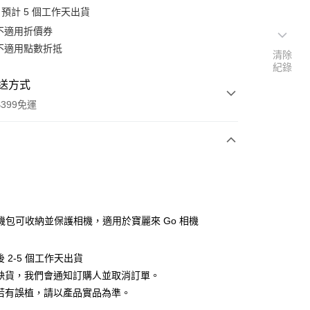
預計 5 個工作天出貨
不適用折價券
不適用點數折抵
清除
紀錄
送方式
399免運
次付款
期付款
0 利率 每期
NT$303
21家銀行
機包可收納並保護相機，適用於寶麗來 Go 相機
0 利率 每期
NT$151
21家銀行
庫商業銀行
第一商業銀行
業銀行
彰化商業銀行
 0 利率 每期
NT$75
21家銀行
庫商業銀行
第一商業銀行
 2-5 個工作天出貨
業儲蓄銀行
台北富邦商業銀行
業銀行
彰化商業銀行
遇缺貨，我們會通知訂購人並取消訂單。
庫商業銀行
第一商業銀行
付款
華商業銀行
兆豐國際商業銀行
業儲蓄銀行
台北富邦商業銀行
業銀行
彰化商業銀行
料若有誤植，請以產品實品為準。
小企業銀行
台中商業銀行
華商業銀行
兆豐國際商業銀行
業儲蓄銀行
台北富邦商業銀行
台灣）商業銀行
華泰商業銀行