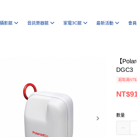
攝影館
音訊樂器館
家電3C館
最新活動
會員
【Pola
DGC3
超取滿NT$
NT$9
數量