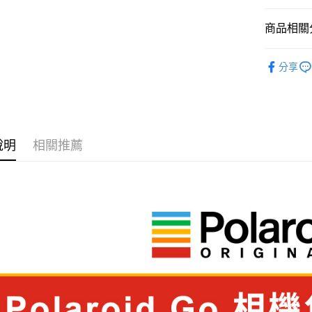
臺灣中
國泰世
聯邦商
匯豐（
Apple Pay
臺灣中
商品相關分
元大商
聯邦商
匯豐（
玉山商
街口支付
元大商
聯邦商
攝影器材
台新國
玉山商
分享
元大商
台灣樂
悠遊付
台新國
｜主機鏡
玉山商
台灣樂
台新國
Google Pa
台灣樂
全支付
說明
相關推薦
全盈+PAY
AFTEE先
相關說明
【關於「A
ATM付款
AFTEE
便利好安
１．簡單
２．便利
運送方式
３．安心
全家取貨
【「AFT
每筆NT$6
１．於結帳