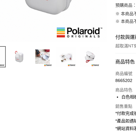
預購商品：
※ 本商品
※ 本商品
付款與運
超取滿NT$
付款方式
商品特色
信用卡一
商品編號
8665202
信用卡分
商品特色
3 期 
白色相
6 期 
合作金
銷售重點
華南商
12 期
合作金
*付款完成後
上海商
華南商
*產品如
合作金
超商取貨
國泰世
上海商
華南商
*網站資
臺灣中
國泰世
LINE Pay
上海商
匯豐（