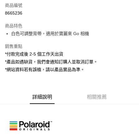
商品編號
信用卡分期付款
8665236
3 期 0 利率 每期
NT$220
21家銀行
商品特色
6 期 0 利率 每期
NT$110
21家銀行
合作金庫商業銀行
第一商業銀行
白色可調整背帶，適用於寶麗來 Go 相機
華南商業銀行
彰化商業銀行
12 期 0 利率 每期
NT$55
21家銀行
合作金庫商業銀行
第一商業銀行
上海商業儲蓄銀行
台北富邦商業銀行
華南商業銀行
彰化商業銀行
銷售重點
合作金庫商業銀行
第一商業銀行
超商取貨付款
國泰世華商業銀行
兆豐國際商業銀行
上海商業儲蓄銀行
台北富邦商業銀行
華南商業銀行
彰化商業銀行
*付款完成後 2-5 個工作天出貨
臺灣中小企業銀行
台中商業銀行
國泰世華商業銀行
兆豐國際商業銀行
LINE Pay
上海商業儲蓄銀行
台北富邦商業銀行
*產品如遇缺貨，我們會通知訂購人並取消訂單。
匯豐（台灣）商業銀行
華泰商業銀行
臺灣中小企業銀行
台中商業銀行
國泰世華商業銀行
兆豐國際商業銀行
聯邦商業銀行
遠東國際商業銀行
*網站資料若有誤植，請以產品實品為準。
匯豐（台灣）商業銀行
華泰商業銀行
Apple Pay
臺灣中小企業銀行
台中商業銀行
元大商業銀行
永豐商業銀行
聯邦商業銀行
遠東國際商業銀行
匯豐（台灣）商業銀行
華泰商業銀行
玉山商業銀行
星展（台灣）商業銀行
街口支付
元大商業銀行
永豐商業銀行
聯邦商業銀行
遠東國際商業銀行
台新國際商業銀行
中國信託商業銀行
玉山商業銀行
星展（台灣）商業銀行
元大商業銀行
永豐商業銀行
台灣樂天信用卡公司
悠遊付
台新國際商業銀行
詳細說明
中國信託商業銀行
相關推薦
玉山商業銀行
星展（台灣）商業銀行
台灣樂天信用卡公司
台新國際商業銀行
中國信託商業銀行
Google Pay
台灣樂天信用卡公司
全支付
全盈+PAY