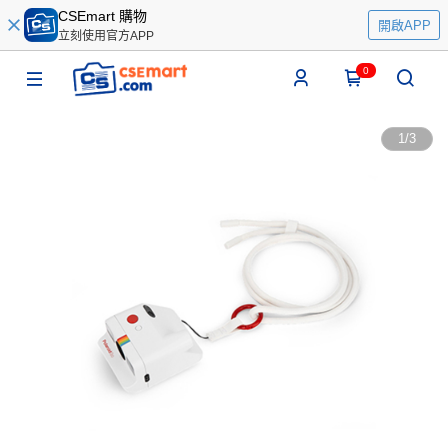
CSEmart 購物
開啟APP
立刻使用官方APP
0
1
/
3