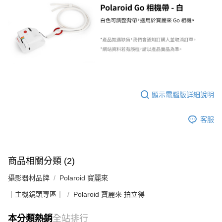
AFTEE先享後付
相關說明
【關於「AFTEE先享後付」】
ATM付款
AFTEE先享後付是「在收到商品之後才付款」的支付方式。 讓您購物簡單
便利好安心！
１．簡單：不需註冊會員、不需綁卡、不需儲值。
運送方式
２．便利：只要手機號碼，簡訊認證，即可結帳。
３．安心：先確認商品／服務後，再付款。
全家取貨付款
每筆NT$60，滿NT$399(含以上)免運費
【「AFTEE先享後付」結帳流程】
顯示電腦版詳細說明
１．於結帳方式選擇「AFTEE先享後付」後，將跳轉至「AFTEE先享後付」
萊爾富取貨付款
結帳頁面，進行簡訊認證並確認金額後，即可完成結帳。
２．訂單成立數日內，您將收到繳費通知簡訊。
每筆NT$60，滿NT$399(含以上)免運費
客服
３．收到繳費通知簡訊後14天內，點擊此簡訊中的連結，可透過四大超商／
ATM／網路銀行／等多元方式進行付款，方視為交易完成。
7-11取貨付款
※ 請注意：結帳手續完成當下不需立刻繳費，但若您需要取消訂單，請聯絡
每筆NT$60，滿NT$399(含以上)免運費
購買商品的店家。未經商家同意取消之訂單仍視為有效，需透過AFTEE先享
商品相關分類 (2)
後付繳納相關費用。
宅配
※ 交易是否成功請以「AFTEE先享後付 」之結帳頁面顯示為準，若有關於
攝影器材品牌
是否繳費成功／繳費後需取消欲退款等相關疑問，請聯繫「AFTEE先享後付
Polaroid 寶麗來
每筆NT$75，滿NT$399(含以上)免運費
客戶支援中心」
https://netprotections.freshdesk.com/support/home
｜主機鏡頭專區｜
Polaroid 寶麗來 拍立得
付款後門市自取
【注意事項】
１．透過由恩沛科技股份有限公司提供之「AFTEE先享後付」服務完成之交
免運費
本分類熱銷
全站排行