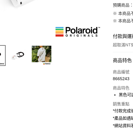
預購商品：
※ 本商品
※ 本商品
付款與運
超取滿NT$
付款方式
商品特色
信用卡一
商品編號
8665243
信用卡分
商品特色
3 期 
黑色可
6 期 
合作金
銷售重點
華南商
12 期
合作金
*付款完成後
上海商
華南商
*產品如
合作金
超商取貨
國泰世
上海商
華南商
*網站資
臺灣中
國泰世
LINE Pay
上海商
匯豐（