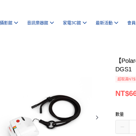
攝影館
音訊樂器館
家電3C館
最新活動
會員
【Pola
DGS1
超取滿NT$
NT$6
數量