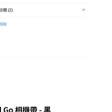
小企業銀行
台中商業銀行
華商業銀行
兆豐國際商業銀行
業銀行
遠東國際商業銀行
台灣）商業銀行
華泰商業銀行
小企業銀行
台中商業銀行
類 (2)
業銀行
永豐商業銀行
業銀行
遠東國際商業銀行
台灣）商業銀行
華泰商業銀行
業銀行
星展（台灣）商業銀行
業銀行
永豐商業銀行
業銀行
遠東國際商業銀行
品牌
Polaroid 寶麗來
際商業銀行
中國信託商業銀行
業銀行
星展（台灣）商業銀行
客服
業銀行
永豐商業銀行
天信用卡公司
際商業銀行
中國信託商業銀行
頭專區｜
Polaroid 寶麗來 拍立得
業銀行
星展（台灣）商業銀行
天信用卡公司
際商業銀行
中國信託商業銀行
y
天信用卡公司
享後付
FTEE先享後付」】
先享後付是「在收到商品之後才付款」的支付方式。 讓您購物簡單
心！
：不需註冊會員、不需綁卡、不需儲值。
：只要手機號碼，簡訊認證，即可結帳。
：先確認商品／服務後，再付款。
付款
EE先享後付」結帳流程】
0，滿NT$399(含以上)免運費
方式選擇「AFTEE先享後付」後，將跳轉至「AFTEE先享後