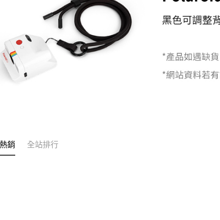
付」結帳
萊爾富取
２．訂單
３．收到繳
每筆NT$6
／ATM／
※ 請注意
7-11取貨
絡購買商品
先享後付
每筆NT$6
※ 交易是
是否繳費成
宅配
付客戶支
每筆NT$7
【注意事
付款後門
１．透過由
交易，需
免運費
求債權轉
２．關於
熱銷
全站排行
https://aft
３．未成
「AFTE
任。
４．使用「
即時審查
結果請求
５．嚴禁
形，恩沛