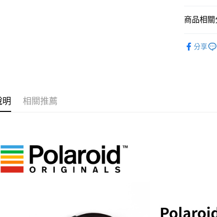
臺灣中
國泰世
聯邦商
匯豐（
Apple Pay
臺灣中
商品相關分
元大商
聯邦商
匯豐（
玉山商
街口支付
元大商
聯邦商
攝影器材
台新國
玉山商
分享
元大商
台灣樂
悠遊付
台新國
｜主機鏡
玉山商
台灣樂
台新國
Google Pa
台灣樂
全支付
說明
相關推薦
全盈+PAY
AFTEE先
相關說明
【關於「A
ATM付款
AFTEE
便利好安
１．簡單
２．便利
運送方式
３．安心
全家取貨
【「AFT
每筆NT$6
１．於結帳