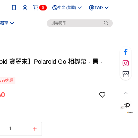
0
中文 (繁體)
TWD
獨享
roid 寶麗來】Polaroid Go 相機帶 - 黑 -
399免運
60