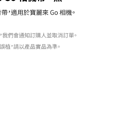
頁面，進行簡訊認證並確認金額後，即可完成結帳。
貨付款
成立數日內，您將收到繳費通知簡訊。
費通知簡訊後14天內，點擊此簡訊中的連結，可透過四大超商
0，滿NT$399(含以上)免運費
網路銀行／等多元方式進行付款，方視為交易完成。
：結帳手續完成當下不需立刻繳費，但若您需要取消訂單，請聯
付款
的店家。未經商家同意取消之訂單仍視為有效，需透過AFTEE
繳納相關費用。
0，滿NT$399(含以上)免運費
否成功請以「AFTEE先享後付 」之結帳頁面顯示為準，若有關於
功／繳費後需取消欲退款等相關疑問，請聯繫「AFTEE先享後
援中心」
https://netprotections.freshdesk.com/support/home
5，滿NT$399(含以上)免運費
項】
市自取
恩沛科技股份有限公司提供之「AFTEE先享後付」服務完成之
依本服務之必要範圍內提供個人資料，並將交易相關給付款項請
讓予恩沛科技股份有限公司。
個人資料處理事宜，請瀏覽以下網址：
ee.tw/terms/#terms3
年的使用者請事先徵得法定代理人或監護人之同意方可使用
E先享後付」，若未經同意申辦者引起之損失，本公司不負相關責
AFTEE先享後付」時，將依據個別帳號之用戶狀況，依本公司
核予不同之上限額度；若仍有額度不足之情形，本公司將視審查
用戶進行身份認證。
一人註冊多個帳號或使用他人資訊註冊。若發現惡意使用之情
科技股份有限公司將有權停止該用戶之使用額度並採取法律行