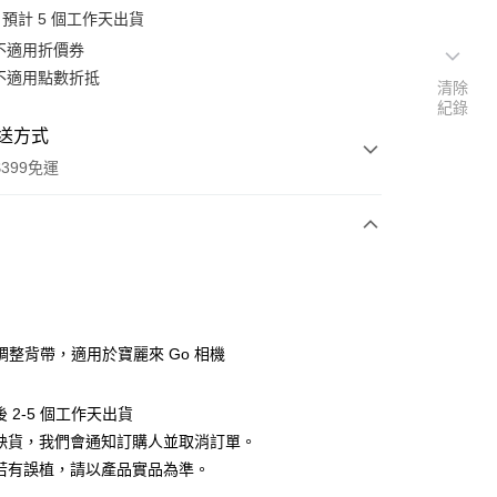
預計 5 個工作天出貨
不適用折價券
不適用點數折抵
清除
紀錄
送方式
399免運
次付款
期付款
0 利率 每期
NT$220
21家銀行
調整背帶，適用於寶麗來 Go 相機
0 利率 每期
NT$110
21家銀行
庫商業銀行
第一商業銀行
業銀行
彰化商業銀行
 0 利率 每期
NT$55
21家銀行
庫商業銀行
第一商業銀行
 2-5 個工作天出貨
業儲蓄銀行
台北富邦商業銀行
業銀行
彰化商業銀行
遇缺貨，我們會通知訂購人並取消訂單。
庫商業銀行
第一商業銀行
付款
華商業銀行
兆豐國際商業銀行
業儲蓄銀行
台北富邦商業銀行
業銀行
彰化商業銀行
料若有誤植，請以產品實品為準。
小企業銀行
台中商業銀行
華商業銀行
兆豐國際商業銀行
業儲蓄銀行
台北富邦商業銀行
台灣）商業銀行
華泰商業銀行