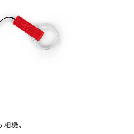
頁面，進行簡訊認證並確認金額後，即可完成結帳。
貨付款
成立數日內，您將收到繳費通知簡訊。
費通知簡訊後14天內，點擊此簡訊中的連結，可透過四大超商
0，滿NT$399(含以上)免運費
網路銀行／等多元方式進行付款，方視為交易完成。
：結帳手續完成當下不需立刻繳費，但若您需要取消訂單，請聯
付款
的店家。未經商家同意取消之訂單仍視為有效，需透過AFTEE
繳納相關費用。
0，滿NT$399(含以上)免運費
否成功請以「AFTEE先享後付 」之結帳頁面顯示為準，若有關於
功／繳費後需取消欲退款等相關疑問，請聯繫「AFTEE先享後
援中心」
https://netprotections.freshdesk.com/support/home
5，滿NT$399(含以上)免運費
項】
市自取
恩沛科技股份有限公司提供之「AFTEE先享後付」服務完成之
依本服務之必要範圍內提供個人資料，並將交易相關給付款項請
讓予恩沛科技股份有限公司。
個人資料處理事宜，請瀏覽以下網址：
ee.tw/terms/#terms3
年的使用者請事先徵得法定代理人或監護人之同意方可使用
E先享後付」，若未經同意申辦者引起之損失，本公司不負相關責
AFTEE先享後付」時，將依據個別帳號之用戶狀況，依本公司
核予不同之上限額度；若仍有額度不足之情形，本公司將視審查
用戶進行身份認證。
一人註冊多個帳號或使用他人資訊註冊。若發現惡意使用之情
科技股份有限公司將有權停止該用戶之使用額度並採取法律行