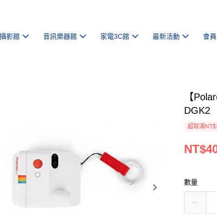
攝影館
音訊樂器館
家電3C館
最新活動
會員
【Pola
DGK2
超取滿NT$
NT$4
數量