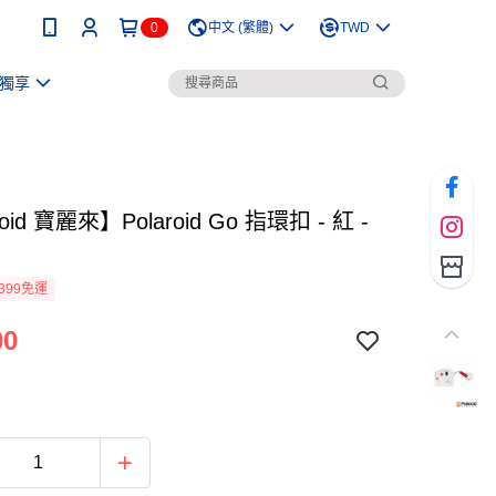
0
中文 (繁體)
TWD
獨享
roid 寶麗來】Polaroid Go 指環扣 - 紅 -
399免運
00