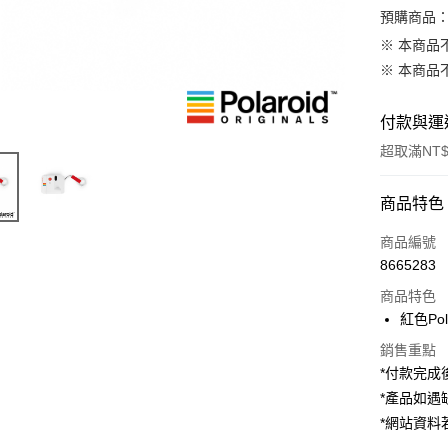
預購商品：
※ 本商品
※ 本商品
付款與運
超取滿NT$
付款方式
商品特色
信用卡一
商品編號
8665283
信用卡分
商品特色
3 期 
紅色Po
6 期 
合作金
銷售重點
華南商
12 期
合作金
*付款完成後
上海商
華南商
*產品如
合作金
超商取貨
國泰世
上海商
華南商
*網站資
臺灣中
國泰世
LINE Pay
上海商
匯豐（