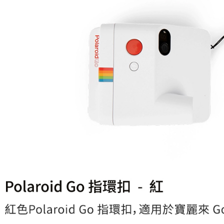
付」結帳
萊爾富取
２．訂單
３．收到繳
每筆NT$6
／ATM／
※ 請注意
7-11取貨
絡購買商品
先享後付
每筆NT$6
※ 交易是
是否繳費成
宅配
付客戶支
每筆NT$7
【注意事
付款後門
１．透過由
交易，需
免運費
求債權轉
２．關於
https://aft
３．未成
「AFTE
任。
４．使用「
即時審查
結果請求
５．嚴禁
形，恩沛