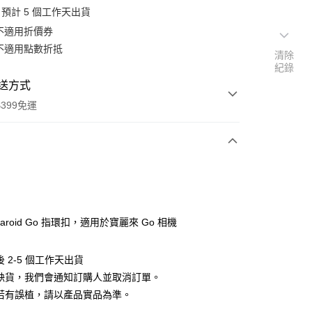
預計 5 個工作天出貨
不適用折價券
不適用點數折抵
清除
紀錄
送方式
399免運
次付款
期付款
0 利率 每期
NT$133
21家銀行
laroid Go 指環扣，適用於寶麗來 Go 相機
0 利率 每期
NT$66
21家銀行
庫商業銀行
第一商業銀行
業銀行
彰化商業銀行
 0 利率 每期
NT$33
21家銀行
庫商業銀行
第一商業銀行
 2-5 個工作天出貨
業儲蓄銀行
台北富邦商業銀行
業銀行
彰化商業銀行
遇缺貨，我們會通知訂購人並取消訂單。
庫商業銀行
第一商業銀行
付款
華商業銀行
兆豐國際商業銀行
業儲蓄銀行
台北富邦商業銀行
業銀行
彰化商業銀行
料若有誤植，請以產品實品為準。
小企業銀行
台中商業銀行
華商業銀行
兆豐國際商業銀行
業儲蓄銀行
台北富邦商業銀行
台灣）商業銀行
華泰商業銀行