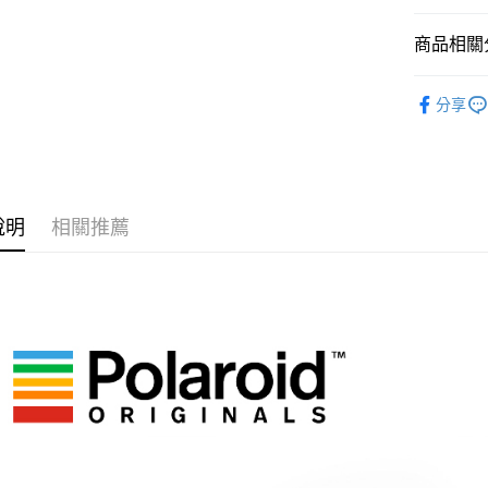
臺灣中
國泰世
聯邦商
匯豐（
Apple Pay
臺灣中
商品相關分
元大商
聯邦商
匯豐（
玉山商
街口支付
元大商
聯邦商
攝影器材
台新國
玉山商
分享
元大商
台灣樂
悠遊付
台新國
｜主機鏡
玉山商
台灣樂
台新國
Google Pa
台灣樂
全支付
說明
相關推薦
全盈+PAY
AFTEE先
相關說明
【關於「A
ATM付款
AFTEE
便利好安
１．簡單
２．便利
運送方式
３．安心
全家取貨
【「AFT
每筆NT$6
１．於結帳