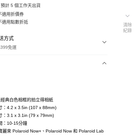
預計 5 個工作天出貨
不適用折價券
不適用點數折抵
清除
紀錄
送方式
399免運
次付款
期付款
0 利率 每期
NT$196
21家銀行
張經典白色相框的拍立得相紙
0 利率 每期
NT$98
21家銀行
庫商業銀行
第一商業銀行
.2 x 3.5in (107 x 88mm)
業銀行
彰化商業銀行
 0 利率 每期
NT$49
21家銀行
.1 x 3.1in (79 x 79mm)
庫商業銀行
第一商業銀行
業儲蓄銀行
台北富邦商業銀行
業銀行
彰化商業銀行
：10-15分鐘
庫商業銀行
第一商業銀行
付款
華商業銀行
兆豐國際商業銀行
業儲蓄銀行
台北富邦商業銀行
 Polaroid Now+、Polaroid Now 和 Polaroid Lab
業銀行
彰化商業銀行
小企業銀行
台中商業銀行
華商業銀行
兆豐國際商業銀行
業儲蓄銀行
台北富邦商業銀行
台灣）商業銀行
華泰商業銀行