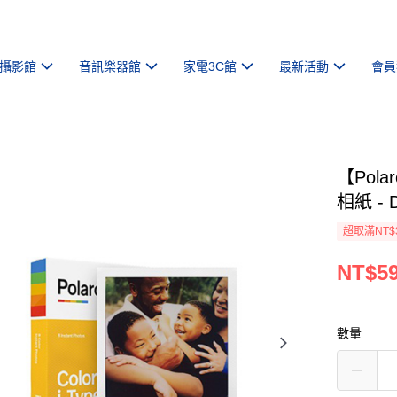
攝影館
音訊樂器館
家電3C館
最新活動
會員
【Pola
相紙 - 
超取滿NT$
NT$5
數量