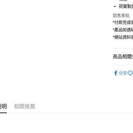
臺灣中
國泰世
聯邦商
荷蘭製
匯豐（
Apple Pay
臺灣中
元大商
聯邦商
銷售重點
匯豐（
玉山商
街口支付
元大商
*付款完成後
聯邦商
台新國
玉山商
元大商
*產品如
台灣樂
悠遊付
台新國
玉山商
*網站資
台灣樂
台新國
Google Pa
台灣樂
全支付
商品相關分
全盈+PAY
攝影器材
分享
AFTEE先
｜主機鏡
相關說明
【關於「A
ATM付款
AFTEE
便利好安
１．簡單
說明
相關推薦
２．便利
運送方式
３．安心
全家取貨
【「AFT
每筆NT$6
１．於結帳