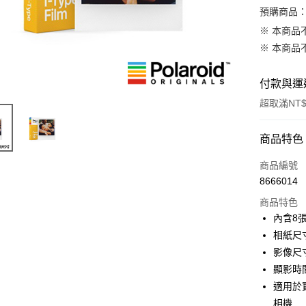
預購商品：
※ 本商品
※ 本商品
付款與運
超取滿NT$
付款方式
商品特色
信用卡一
商品編號
8666014
信用卡分
商品特色
3 期 
內含8
6 期 
合作金
相紙尺寸：4
華南商
12 期
影像尺寸：3
合作金
上海商
華南商
顯影時間
合作金
超商取貨
國泰世
上海商
適用於寶麗來
華南商
臺灣中
國泰世
LINE Pay
上海商
相機
匯豐（