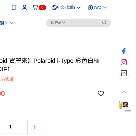
0
中文 (繁體)
TWD
獨享
roid 寶麗來】Polaroid i-Type 彩色白框
DIF1
399免運
90