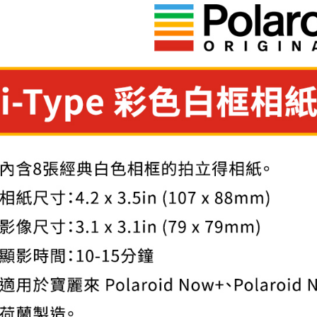
付」結帳
萊爾富取
２．訂單
３．收到繳
每筆NT$6
／ATM／
※ 請注意
7-11取貨
絡購買商品
先享後付
每筆NT$6
※ 交易是
是否繳費成
宅配
付客戶支
每筆NT$7
【注意事
付款後門
１．透過由
交易，需
免運費
求債權轉
２．關於
https://aft
３．未成
「AFTE
任。
４．使用「
即時審查
結果請求
５．嚴禁
形，恩沛