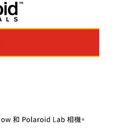
頁面，進行簡訊認證並確認金額後，即可完成結帳。
貨付款
成立數日內，您將收到繳費通知簡訊。
費通知簡訊後14天內，點擊此簡訊中的連結，可透過四大超商
0，滿NT$399(含以上)免運費
網路銀行／等多元方式進行付款，方視為交易完成。
：結帳手續完成當下不需立刻繳費，但若您需要取消訂單，請聯
付款
的店家。未經商家同意取消之訂單仍視為有效，需透過AFTEE
繳納相關費用。
0，滿NT$399(含以上)免運費
否成功請以「AFTEE先享後付 」之結帳頁面顯示為準，若有關於
功／繳費後需取消欲退款等相關疑問，請聯繫「AFTEE先享後
援中心」
https://netprotections.freshdesk.com/support/home
5，滿NT$399(含以上)免運費
項】
市自取
恩沛科技股份有限公司提供之「AFTEE先享後付」服務完成之
依本服務之必要範圍內提供個人資料，並將交易相關給付款項請
讓予恩沛科技股份有限公司。
個人資料處理事宜，請瀏覽以下網址：
ee.tw/terms/#terms3
年的使用者請事先徵得法定代理人或監護人之同意方可使用
E先享後付」，若未經同意申辦者引起之損失，本公司不負相關責
AFTEE先享後付」時，將依據個別帳號之用戶狀況，依本公司
核予不同之上限額度；若仍有額度不足之情形，本公司將視審查
用戶進行身份認證。
一人註冊多個帳號或使用他人資訊註冊。若發現惡意使用之情
科技股份有限公司將有權停止該用戶之使用額度並採取法律行