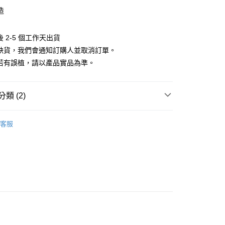
小企業銀行
台中商業銀行
華商業銀行
兆豐國際商業銀行
業銀行
遠東國際商業銀行
造
台灣）商業銀行
華泰商業銀行
小企業銀行
台中商業銀行
業銀行
永豐商業銀行
業銀行
遠東國際商業銀行
台灣）商業銀行
華泰商業銀行
業銀行
星展（台灣）商業銀行
業銀行
永豐商業銀行
 2-5 個工作天出貨
業銀行
遠東國際商業銀行
際商業銀行
中國信託商業銀行
業銀行
星展（台灣）商業銀行
業銀行
永豐商業銀行
遇缺貨，我們會通知訂購人並取消訂單。
天信用卡公司
際商業銀行
中國信託商業銀行
業銀行
星展（台灣）商業銀行
料若有誤植，請以產品實品為準。
天信用卡公司
際商業銀行
中國信託商業銀行
y
天信用卡公司
類 (2)
品牌
Polaroid 寶麗來
客服
享後付
頭專區｜
Polaroid 寶麗來 拍立得
FTEE先享後付」】
先享後付是「在收到商品之後才付款」的支付方式。 讓您購物簡單
心！
：不需註冊會員、不需綁卡、不需儲值。
：只要手機號碼，簡訊認證，即可結帳。
：先確認商品／服務後，再付款。
付款
EE先享後付」結帳流程】
0，滿NT$399(含以上)免運費
方式選擇「AFTEE先享後付」後，將跳轉至「AFTEE先享後