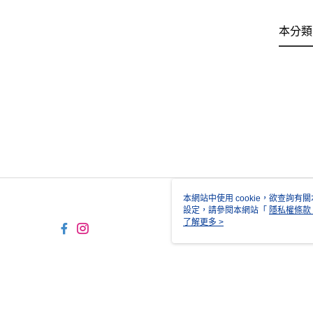
本分類
本網站中使用 cookie，欲查詢有關
設定，請參閱本網站「
隱私權條款
使用 cookie。
了解更多 >