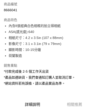
商品編號
信用卡分期付款
8666041
3 期 0 利率 每期
NT$230
21家銀行
商品特色
6 期 0 利率 每期
NT$115
21家銀行
合作金庫商業銀行
第一商業銀行
內含8張經典白色相框的拍立得相紙
華南商業銀行
彰化商業銀行
12 期 0 利率 每期
NT$57
21家銀行
合作金庫商業銀行
第一商業銀行
ASA(感光度):640
上海商業儲蓄銀行
台北富邦商業銀行
華南商業銀行
彰化商業銀行
合作金庫商業銀行
第一商業銀行
超商取貨付款
國泰世華商業銀行
兆豐國際商業銀行
相紙尺寸：4.2 x 3.5in (107 x 88mm)
上海商業儲蓄銀行
台北富邦商業銀行
華南商業銀行
彰化商業銀行
臺灣中小企業銀行
台中商業銀行
影像尺寸：3.1 x 3.1in (79 x 79mm)
國泰世華商業銀行
兆豐國際商業銀行
LINE Pay
上海商業儲蓄銀行
台北富邦商業銀行
匯豐（台灣）商業銀行
華泰商業銀行
臺灣中小企業銀行
台中商業銀行
顯影時間：10-15分鐘
國泰世華商業銀行
兆豐國際商業銀行
聯邦商業銀行
遠東國際商業銀行
匯豐（台灣）商業銀行
華泰商業銀行
Apple Pay
荷蘭製造
臺灣中小企業銀行
台中商業銀行
元大商業銀行
永豐商業銀行
聯邦商業銀行
遠東國際商業銀行
匯豐（台灣）商業銀行
華泰商業銀行
玉山商業銀行
星展（台灣）商業銀行
街口支付
元大商業銀行
永豐商業銀行
銷售重點
聯邦商業銀行
遠東國際商業銀行
台新國際商業銀行
中國信託商業銀行
玉山商業銀行
星展（台灣）商業銀行
*付款完成後 2-5 個工作天出貨
元大商業銀行
永豐商業銀行
台灣樂天信用卡公司
悠遊付
台新國際商業銀行
中國信託商業銀行
玉山商業銀行
星展（台灣）商業銀行
*產品如遇缺貨，我們會通知訂購人並取消訂單。
台灣樂天信用卡公司
台新國際商業銀行
中國信託商業銀行
Google Pay
*網站資料若有誤植，請以產品實品為準。
台灣樂天信用卡公司
全支付
全盈+PAY
詳細說明
相關推薦