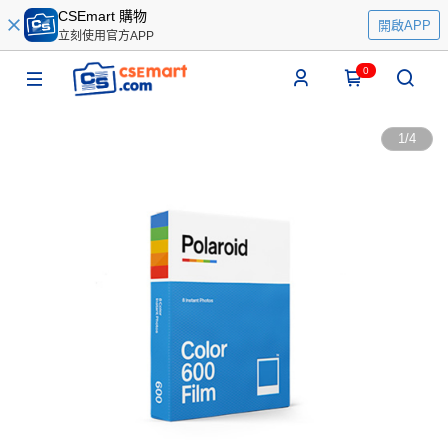
CSEmart 購物
開啟APP
立刻使用官方APP
0
1
/
4