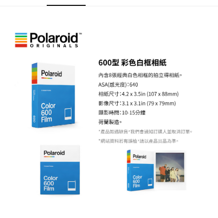
AFTEE先享後付
相關說明
【關於「AFTEE先享後付」】
ATM付款
AFTEE先享後付是「在收到商品之後才付款」的支付方式。 讓您購物簡單
便利好安心！
１．簡單：不需註冊會員、不需綁卡、不需儲值。
運送方式
２．便利：只要手機號碼，簡訊認證，即可結帳。
３．安心：先確認商品／服務後，再付款。
全家取貨付款
每筆NT$60，滿NT$399(含以上)免運費
【「AFTEE先享後付」結帳流程】
１．於結帳方式選擇「AFTEE先享後付」後，將跳轉至「AFTEE先享後付」
萊爾富取貨付款
結帳頁面，進行簡訊認證並確認金額後，即可完成結帳。
２．訂單成立數日內，您將收到繳費通知簡訊。
每筆NT$60，滿NT$399(含以上)免運費
３．收到繳費通知簡訊後14天內，點擊此簡訊中的連結，可透過四大超商／
ATM／網路銀行／等多元方式進行付款，方視為交易完成。
7-11取貨付款
※ 請注意：結帳手續完成當下不需立刻繳費，但若您需要取消訂單，請聯絡
每筆NT$60，滿NT$399(含以上)免運費
購買商品的店家。未經商家同意取消之訂單仍視為有效，需透過AFTEE先享
後付繳納相關費用。
宅配
※ 交易是否成功請以「AFTEE先享後付 」之結帳頁面顯示為準，若有關於
是否繳費成功／繳費後需取消欲退款等相關疑問，請聯繫「AFTEE先享後付
每筆NT$75，滿NT$399(含以上)免運費
客戶支援中心」
https://netprotections.freshdesk.com/support/home
付款後門市自取
【注意事項】
１．透過由恩沛科技股份有限公司提供之「AFTEE先享後付」服務完成之交
免運費