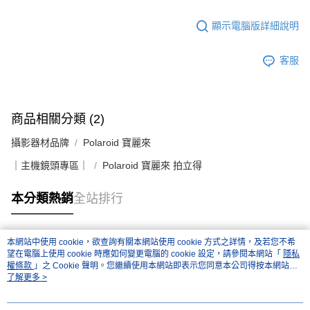
易，需依本服務之必要範圍內提供個人資料，並將交易相關給付款項請求債
權轉讓予恩沛科技股份有限公司。
２．關於個人資料處理事宜，請瀏覽以下網址：
顯示電腦版詳細說明
https://aftee.tw/terms/#terms3
３．未成年的使用者請事先徵得法定代理人或監護人之同意方可使用
客服
「AFTEE先享後付」，若未經同意申辦者引起之損失，本公司不負相關責
任。
４．使用「AFTEE先享後付」時，將依據個別帳號之用戶狀況，依本公司即
時審查核予不同之上限額度；若仍有額度不足之情形，本公司將視審查結果
請求用戶進行身份認證。
商品相關分類 (2)
５．嚴禁一人註冊多個帳號或使用他人資訊註冊。若發現惡意使用之情形，
恩沛科技股份有限公司將有權停止該用戶之使用額度並採取法律行動。
攝影器材品牌
Polaroid 寶麗來
｜主機鏡頭專區｜
Polaroid 寶麗來 拍立得
本分類熱銷
全站排行
本網站中使用 cookie，欲查詢有關本網站使用 cookie 方式之詳情，及若您不希
熱門標籤
望在電腦上使用 cookie 時應如何變更電腦的 cookie 設定，請參閱本網站「
隱私
權條款
」之 Cookie 聲明。您繼續使用本網站即表示您同意本公司得按本網站使
用條款之 Cookie 聲明使用 cookie。
了解更多 >