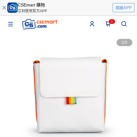
CSEmart 購物
開啟APP
立刻使用官方APP
0
1
/
6