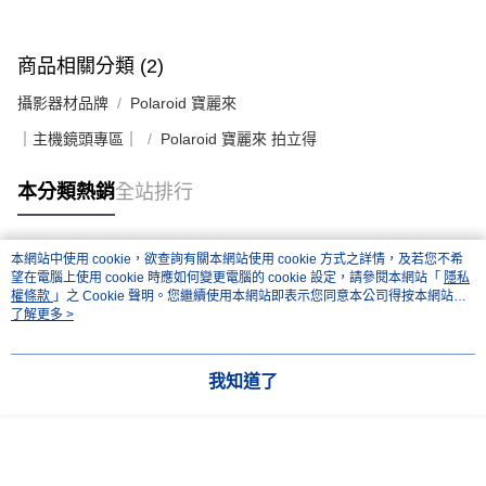
易，需依本服務之必要範圍內提供個人資料，並將交易相關給付款項請求債
權轉讓予恩沛科技股份有限公司。
２．關於個人資料處理事宜，請瀏覽以下網址：
https://aftee.tw/terms/#terms3
商品相關分類 (2)
３．未成年的使用者請事先徵得法定代理人或監護人之同意方可使用
「AFTEE先享後付」，若未經同意申辦者引起之損失，本公司不負相關責
攝影器材品牌
Polaroid 寶麗來
任。
４．使用「AFTEE先享後付」時，將依據個別帳號之用戶狀況，依本公司即
｜主機鏡頭專區｜
Polaroid 寶麗來 拍立得
時審查核予不同之上限額度；若仍有額度不足之情形，本公司將視審查結果
請求用戶進行身份認證。
本分類熱銷
全站排行
５．嚴禁一人註冊多個帳號或使用他人資訊註冊。若發現惡意使用之情形，
恩沛科技股份有限公司將有權停止該用戶之使用額度並採取法律行動。
本網站中使用 cookie，欲查詢有關本網站使用 cookie 方式之詳情，及若您不希
熱門標籤
望在電腦上使用 cookie 時應如何變更電腦的 cookie 設定，請參閱本網站「
隱私
權條款
」之 Cookie 聲明。您繼續使用本網站即表示您同意本公司得按本網站使
用條款之 Cookie 聲明使用 cookie。
了解更多 >
我知道了