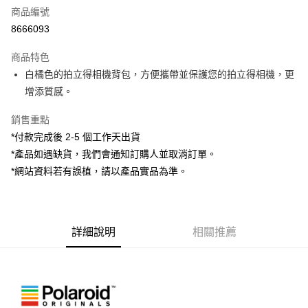
商品編號
信用卡分期付款
8666093
3 期 0 利率 每期
NT$293
21家銀行
商品特色
6 期 0 利率 每期
NT$146
21家銀行
合作金庫商業銀行
第一商業銀行
白橘色的拍立得相機背包，方便攜帶並保護您的拍立得相機，更
華南商業銀行
彰化商業銀行
12 期 0 利率 每期
NT$73
21家銀行
合作金庫商業銀行
第一商業銀行
增添質感。
上海商業儲蓄銀行
台北富邦商業銀行
華南商業銀行
彰化商業銀行
合作金庫商業銀行
第一商業銀行
超商取貨付款
國泰世華商業銀行
兆豐國際商業銀行
上海商業儲蓄銀行
台北富邦商業銀行
華南商業銀行
彰化商業銀行
銷售重點
臺灣中小企業銀行
台中商業銀行
國泰世華商業銀行
兆豐國際商業銀行
LINE Pay
上海商業儲蓄銀行
台北富邦商業銀行
*付款完成後 2-5 個工作天出貨
匯豐（台灣）商業銀行
華泰商業銀行
臺灣中小企業銀行
台中商業銀行
國泰世華商業銀行
兆豐國際商業銀行
聯邦商業銀行
遠東國際商業銀行
*產品如遇缺貨，我們會通知訂購人並取消訂單。
匯豐（台灣）商業銀行
華泰商業銀行
Apple Pay
臺灣中小企業銀行
台中商業銀行
元大商業銀行
永豐商業銀行
*網站資料若有誤植，請以產品實品為準。
聯邦商業銀行
遠東國際商業銀行
匯豐（台灣）商業銀行
華泰商業銀行
玉山商業銀行
星展（台灣）商業銀行
街口支付
元大商業銀行
永豐商業銀行
聯邦商業銀行
遠東國際商業銀行
台新國際商業銀行
中國信託商業銀行
玉山商業銀行
星展（台灣）商業銀行
元大商業銀行
永豐商業銀行
台灣樂天信用卡公司
悠遊付
台新國際商業銀行
中國信託商業銀行
玉山商業銀行
星展（台灣）商業銀行
台灣樂天信用卡公司
詳細說明
相關推薦
台新國際商業銀行
中國信託商業銀行
Google Pay
台灣樂天信用卡公司
全支付
全盈+PAY