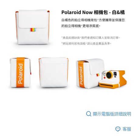
AFTEE先享後付
相關說明
【關於「AFTEE先享後付」】
ATM付款
AFTEE先享後付是「在收到商品之後才付款」的支付方式。 讓您購物簡單
便利好安心！
１．簡單：不需註冊會員、不需綁卡、不需儲值。
運送方式
２．便利：只要手機號碼，簡訊認證，即可結帳。
３．安心：先確認商品／服務後，再付款。
全家取貨付款
每筆NT$60，滿NT$399(含以上)免運費
【「AFTEE先享後付」結帳流程】
１．於結帳方式選擇「AFTEE先享後付」後，將跳轉至「AFTEE先享後付」
萊爾富取貨付款
結帳頁面，進行簡訊認證並確認金額後，即可完成結帳。
２．訂單成立數日內，您將收到繳費通知簡訊。
每筆NT$60，滿NT$399(含以上)免運費
３．收到繳費通知簡訊後14天內，點擊此簡訊中的連結，可透過四大超商／
ATM／網路銀行／等多元方式進行付款，方視為交易完成。
7-11取貨付款
※ 請注意：結帳手續完成當下不需立刻繳費，但若您需要取消訂單，請聯絡
每筆NT$60，滿NT$399(含以上)免運費
購買商品的店家。未經商家同意取消之訂單仍視為有效，需透過AFTEE先享
後付繳納相關費用。
宅配
※ 交易是否成功請以「AFTEE先享後付 」之結帳頁面顯示為準，若有關於
是否繳費成功／繳費後需取消欲退款等相關疑問，請聯繫「AFTEE先享後付
每筆NT$75，滿NT$399(含以上)免運費
顯示電腦版詳細說明
客戶支援中心」
https://netprotections.freshdesk.com/support/home
付款後門市自取
【注意事項】
客服
１．透過由恩沛科技股份有限公司提供之「AFTEE先享後付」服務完成之交
免運費