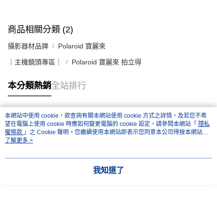
易，需依本服務之必要範圍內提供個人資料，並將交易相關給付款項請求債
權轉讓予恩沛科技股份有限公司。
２．關於個人資料處理事宜，請瀏覽以下網址：
https://aftee.tw/terms/#terms3
商品相關分類 (2)
３．未成年的使用者請事先徵得法定代理人或監護人之同意方可使用
「AFTEE先享後付」，若未經同意申辦者引起之損失，本公司不負相關責
攝影器材品牌
Polaroid 寶麗來
任。
４．使用「AFTEE先享後付」時，將依據個別帳號之用戶狀況，依本公司即
｜主機鏡頭專區｜
Polaroid 寶麗來 拍立得
時審查核予不同之上限額度；若仍有額度不足之情形，本公司將視審查結果
請求用戶進行身份認證。
本分類熱銷
全站排行
５．嚴禁一人註冊多個帳號或使用他人資訊註冊。若發現惡意使用之情形，
恩沛科技股份有限公司將有權停止該用戶之使用額度並採取法律行動。
本網站中使用 cookie，欲查詢有關本網站使用 cookie 方式之詳情，及若您不希
熱門標籤
望在電腦上使用 cookie 時應如何變更電腦的 cookie 設定，請參閱本網站「
隱私
權條款
」之 Cookie 聲明。您繼續使用本網站即表示您同意本公司得按本網站使
用條款之 Cookie 聲明使用 cookie。
了解更多 >
我知道了