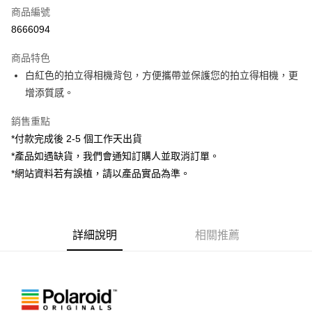
商品編號
信用卡分期付款
8666094
3 期 0 利率 每期
NT$293
21家銀行
商品特色
6 期 0 利率 每期
NT$146
21家銀行
合作金庫商業銀行
第一商業銀行
白紅色的拍立得相機背包，方便攜帶並保護您的拍立得相機，更
華南商業銀行
彰化商業銀行
12 期 0 利率 每期
NT$73
21家銀行
合作金庫商業銀行
第一商業銀行
增添質感。
上海商業儲蓄銀行
台北富邦商業銀行
華南商業銀行
彰化商業銀行
合作金庫商業銀行
第一商業銀行
超商取貨付款
國泰世華商業銀行
兆豐國際商業銀行
上海商業儲蓄銀行
台北富邦商業銀行
華南商業銀行
彰化商業銀行
銷售重點
臺灣中小企業銀行
台中商業銀行
國泰世華商業銀行
兆豐國際商業銀行
LINE Pay
上海商業儲蓄銀行
台北富邦商業銀行
*付款完成後 2-5 個工作天出貨
匯豐（台灣）商業銀行
華泰商業銀行
臺灣中小企業銀行
台中商業銀行
國泰世華商業銀行
兆豐國際商業銀行
聯邦商業銀行
遠東國際商業銀行
*產品如遇缺貨，我們會通知訂購人並取消訂單。
匯豐（台灣）商業銀行
華泰商業銀行
Apple Pay
臺灣中小企業銀行
台中商業銀行
元大商業銀行
永豐商業銀行
*網站資料若有誤植，請以產品實品為準。
聯邦商業銀行
遠東國際商業銀行
匯豐（台灣）商業銀行
華泰商業銀行
玉山商業銀行
星展（台灣）商業銀行
街口支付
元大商業銀行
永豐商業銀行
聯邦商業銀行
遠東國際商業銀行
台新國際商業銀行
中國信託商業銀行
玉山商業銀行
星展（台灣）商業銀行
元大商業銀行
永豐商業銀行
台灣樂天信用卡公司
悠遊付
台新國際商業銀行
中國信託商業銀行
玉山商業銀行
星展（台灣）商業銀行
台灣樂天信用卡公司
詳細說明
相關推薦
台新國際商業銀行
中國信託商業銀行
Google Pay
台灣樂天信用卡公司
全支付
全盈+PAY