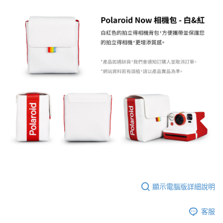
AFTEE先享後付
相關說明
【關於「AFTEE先享後付」】
ATM付款
AFTEE先享後付是「在收到商品之後才付款」的支付方式。 讓您購物簡單
便利好安心！
１．簡單：不需註冊會員、不需綁卡、不需儲值。
運送方式
２．便利：只要手機號碼，簡訊認證，即可結帳。
３．安心：先確認商品／服務後，再付款。
全家取貨付款
每筆NT$60，滿NT$399(含以上)免運費
【「AFTEE先享後付」結帳流程】
１．於結帳方式選擇「AFTEE先享後付」後，將跳轉至「AFTEE先享後付」
萊爾富取貨付款
結帳頁面，進行簡訊認證並確認金額後，即可完成結帳。
２．訂單成立數日內，您將收到繳費通知簡訊。
每筆NT$60，滿NT$399(含以上)免運費
３．收到繳費通知簡訊後14天內，點擊此簡訊中的連結，可透過四大超商／
ATM／網路銀行／等多元方式進行付款，方視為交易完成。
7-11取貨付款
※ 請注意：結帳手續完成當下不需立刻繳費，但若您需要取消訂單，請聯絡
每筆NT$60，滿NT$399(含以上)免運費
購買商品的店家。未經商家同意取消之訂單仍視為有效，需透過AFTEE先享
後付繳納相關費用。
宅配
※ 交易是否成功請以「AFTEE先享後付 」之結帳頁面顯示為準，若有關於
是否繳費成功／繳費後需取消欲退款等相關疑問，請聯繫「AFTEE先享後付
每筆NT$75，滿NT$399(含以上)免運費
顯示電腦版詳細說明
客戶支援中心」
https://netprotections.freshdesk.com/support/home
付款後門市自取
【注意事項】
客服
１．透過由恩沛科技股份有限公司提供之「AFTEE先享後付」服務完成之交
免運費