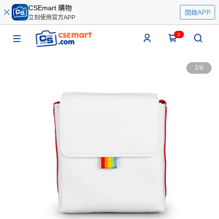
CSEmart 購物
開啟APP
立刻使用官方APP
0
1
/
6