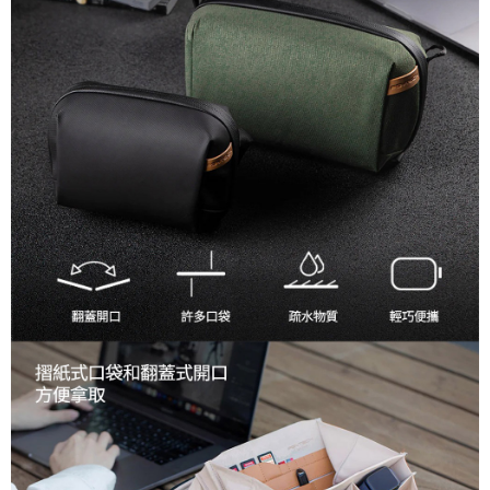
便利好安心！
１．簡單：不需註冊會員、不需綁卡、不需儲值。
運送方式
２．便利：只要手機號碼，簡訊認證，即可結帳。
３．安心：先確認商品／服務後，再付款。
全家取貨付款
每筆NT$60，滿NT$399(含以上)免運費
【「AFTEE先享後付」結帳流程】
１．於結帳方式選擇「AFTEE先享後付」後，將跳轉至「AFTEE先享後付」
萊爾富取貨付款
結帳頁面，進行簡訊認證並確認金額後，即可完成結帳。
２．訂單成立數日內，您將收到繳費通知簡訊。
每筆NT$60，滿NT$399(含以上)免運費
３．收到繳費通知簡訊後14天內，點擊此簡訊中的連結，可透過四大超商／
ATM／網路銀行／等多元方式進行付款，方視為交易完成。
7-11取貨付款
※ 請注意：結帳手續完成當下不需立刻繳費，但若您需要取消訂單，請聯絡
每筆NT$60，滿NT$399(含以上)免運費
購買商品的店家。未經商家同意取消之訂單仍視為有效，需透過AFTEE先享
後付繳納相關費用。
宅配
※ 交易是否成功請以「AFTEE先享後付 」之結帳頁面顯示為準，若有關於
是否繳費成功／繳費後需取消欲退款等相關疑問，請聯繫「AFTEE先享後付
每筆NT$75，滿NT$399(含以上)免運費
客戶支援中心」
https://netprotections.freshdesk.com/support/home
付款後門市自取
【注意事項】
１．透過由恩沛科技股份有限公司提供之「AFTEE先享後付」服務完成之交
免運費
易，需依本服務之必要範圍內提供個人資料，並將交易相關給付款項請求債
權轉讓予恩沛科技股份有限公司。
２．關於個人資料處理事宜，請瀏覽以下網址：
https://aftee.tw/terms/#terms3