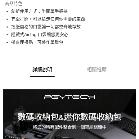
商品特色
6 期 0 利率 每期
NT$166
21家銀行
合作金庫商業銀行
第一商業銀行
創新使用方式：半開單手握持
華南商業銀行
彰化商業銀行
12 期 0 利率 每期
NT$83
21家銀行
合作金庫商業銀行
第一商業銀行
完全打開，可以拿走任何你需要的東西
上海商業儲蓄銀行
台北富邦商業銀行
華南商業銀行
彰化商業銀行
合作金庫商業銀行
第一商業銀行
超商取貨付款
國泰世華商業銀行
兆豐國際商業銀行
摺紙風格的口袋讓一切都整齊地存放
上海商業儲蓄銀行
台北富邦商業銀行
華南商業銀行
彰化商業銀行
臺灣中小企業銀行
台中商業銀行
隱藏式AirTag 口袋讓您更安心
國泰世華商業銀行
兆豐國際商業銀行
LINE Pay
上海商業儲蓄銀行
台北富邦商業銀行
匯豐（台灣）商業銀行
華泰商業銀行
臺灣中小企業銀行
台中商業銀行
帶有連接點，可兼作單肩包
國泰世華商業銀行
兆豐國際商業銀行
聯邦商業銀行
遠東國際商業銀行
匯豐（台灣）商業銀行
華泰商業銀行
Apple Pay
臺灣中小企業銀行
台中商業銀行
元大商業銀行
永豐商業銀行
聯邦商業銀行
遠東國際商業銀行
匯豐（台灣）商業銀行
華泰商業銀行
玉山商業銀行
星展（台灣）商業銀行
街口支付
元大商業銀行
永豐商業銀行
聯邦商業銀行
遠東國際商業銀行
台新國際商業銀行
中國信託商業銀行
玉山商業銀行
星展（台灣）商業銀行
詳細說明
相關推薦
元大商業銀行
永豐商業銀行
台灣樂天信用卡公司
悠遊付
台新國際商業銀行
中國信託商業銀行
玉山商業銀行
星展（台灣）商業銀行
台灣樂天信用卡公司
台新國際商業銀行
中國信託商業銀行
Google Pay
台灣樂天信用卡公司
全支付
全盈+PAY
AFTEE先享後付
相關說明
【關於「AFTEE先享後付」】
ATM付款
AFTEE先享後付是「在收到商品之後才付款」的支付方式。 讓您購物簡單