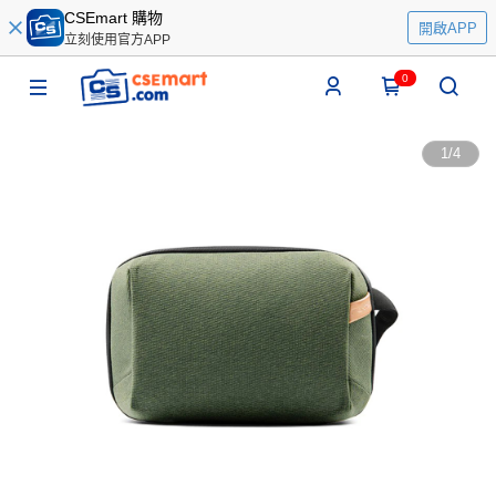
CSEmart 購物
開啟APP
立刻使用官方APP
0
1
/
4