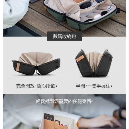
３．未成年的使用者請事先徵得法定代理人或監護人之同意方可使用
「AFTEE先享後付」，若未經同意申辦者引起之損失，本公司不負相關責
任。
４．使用「AFTEE先享後付」時，將依據個別帳號之用戶狀況，依本公司即
時審查核予不同之上限額度；若仍有額度不足之情形，本公司將視審查結果
請求用戶進行身份認證。
５．嚴禁一人註冊多個帳號或使用他人資訊註冊。若發現惡意使用之情形，
恩沛科技股份有限公司將有權停止該用戶之使用額度並採取法律行動。