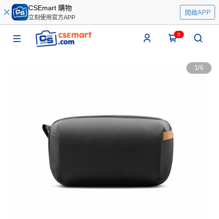
CSEmart 購物
開啟APP
立刻使用官方APP
0
1
/
6