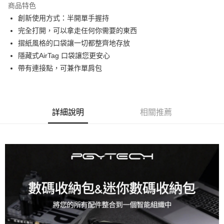
商品特色
6 期 0 利率 每期
NT$249
21家銀行
合作金庫商業銀行
第一商業銀行
創新使用方式：半開單手握持
華南商業銀行
彰化商業銀行
12 期 0 利率 每期
NT$124
21家銀行
合作金庫商業銀行
第一商業銀行
完全打開，可以拿走任何你需要的東西
上海商業儲蓄銀行
台北富邦商業銀行
華南商業銀行
彰化商業銀行
合作金庫商業銀行
第一商業銀行
超商取貨付款
國泰世華商業銀行
兆豐國際商業銀行
摺紙風格的口袋讓一切都整齊地存放
上海商業儲蓄銀行
台北富邦商業銀行
華南商業銀行
彰化商業銀行
臺灣中小企業銀行
台中商業銀行
隱藏式AirTag 口袋讓您更安心
國泰世華商業銀行
兆豐國際商業銀行
LINE Pay
上海商業儲蓄銀行
台北富邦商業銀行
匯豐（台灣）商業銀行
華泰商業銀行
臺灣中小企業銀行
台中商業銀行
帶有連接點，可兼作單肩包
國泰世華商業銀行
兆豐國際商業銀行
聯邦商業銀行
遠東國際商業銀行
匯豐（台灣）商業銀行
華泰商業銀行
Apple Pay
臺灣中小企業銀行
台中商業銀行
元大商業銀行
永豐商業銀行
聯邦商業銀行
遠東國際商業銀行
匯豐（台灣）商業銀行
華泰商業銀行
玉山商業銀行
星展（台灣）商業銀行
街口支付
元大商業銀行
永豐商業銀行
聯邦商業銀行
遠東國際商業銀行
台新國際商業銀行
中國信託商業銀行
玉山商業銀行
星展（台灣）商業銀行
詳細說明
相關推薦
元大商業銀行
永豐商業銀行
台灣樂天信用卡公司
悠遊付
台新國際商業銀行
中國信託商業銀行
玉山商業銀行
星展（台灣）商業銀行
台灣樂天信用卡公司
台新國際商業銀行
中國信託商業銀行
Google Pay
台灣樂天信用卡公司
全支付
全盈+PAY
AFTEE先享後付
相關說明
【關於「AFTEE先享後付」】
ATM付款
AFTEE先享後付是「在收到商品之後才付款」的支付方式。 讓您購物簡單