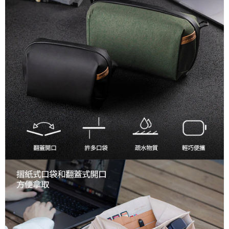
便利好安心！
１．簡單：不需註冊會員、不需綁卡、不需儲值。
運送方式
２．便利：只要手機號碼，簡訊認證，即可結帳。
３．安心：先確認商品／服務後，再付款。
全家取貨付款
每筆NT$60，滿NT$399(含以上)免運費
【「AFTEE先享後付」結帳流程】
１．於結帳方式選擇「AFTEE先享後付」後，將跳轉至「AFTEE先享後付」
萊爾富取貨付款
結帳頁面，進行簡訊認證並確認金額後，即可完成結帳。
２．訂單成立數日內，您將收到繳費通知簡訊。
每筆NT$60，滿NT$399(含以上)免運費
３．收到繳費通知簡訊後14天內，點擊此簡訊中的連結，可透過四大超商／
ATM／網路銀行／等多元方式進行付款，方視為交易完成。
7-11取貨付款
※ 請注意：結帳手續完成當下不需立刻繳費，但若您需要取消訂單，請聯絡
每筆NT$60，滿NT$399(含以上)免運費
購買商品的店家。未經商家同意取消之訂單仍視為有效，需透過AFTEE先享
後付繳納相關費用。
宅配
※ 交易是否成功請以「AFTEE先享後付 」之結帳頁面顯示為準，若有關於
是否繳費成功／繳費後需取消欲退款等相關疑問，請聯繫「AFTEE先享後付
每筆NT$75，滿NT$399(含以上)免運費
客戶支援中心」
https://netprotections.freshdesk.com/support/home
付款後門市自取
【注意事項】
１．透過由恩沛科技股份有限公司提供之「AFTEE先享後付」服務完成之交
免運費
易，需依本服務之必要範圍內提供個人資料，並將交易相關給付款項請求債
權轉讓予恩沛科技股份有限公司。
２．關於個人資料處理事宜，請瀏覽以下網址：
https://aftee.tw/terms/#terms3