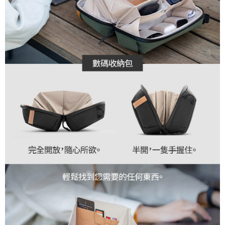
３．未成年的使用者請事先徵得法定代理人或監護人之同意方可使用
「AFTEE先享後付」，若未經同意申辦者引起之損失，本公司不負相關責
任。
４．使用「AFTEE先享後付」時，將依據個別帳號之用戶狀況，依本公司即
時審查核予不同之上限額度；若仍有額度不足之情形，本公司將視審查結果
請求用戶進行身份認證。
５．嚴禁一人註冊多個帳號或使用他人資訊註冊。若發現惡意使用之情形，
恩沛科技股份有限公司將有權停止該用戶之使用額度並採取法律行動。