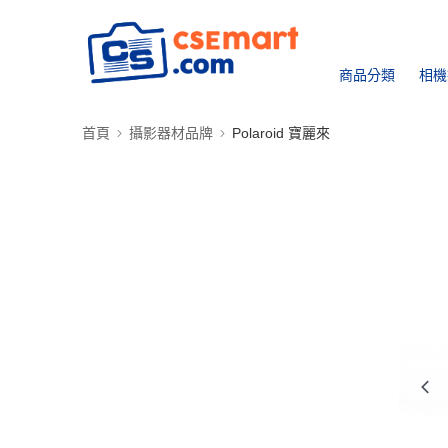
商品分類
相機
首頁
攝影器材品牌
Polaroid 寶麗來