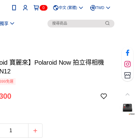
0
中文 (繁體)
TWD
獨享
roid 寶麗來】Polaroid Now 拍立得相機
DN12
399免運
300