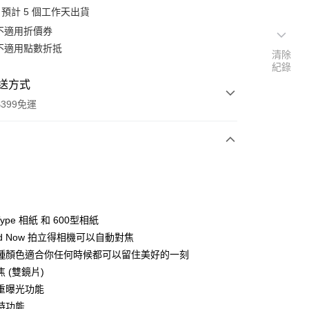
預計 5 個工作天出貨
不適用折價券
不適用點數折抵
清除
紀錄
送方式
399免運
次付款
期付款
0 利率 每期
NT$1,433
21家銀行
Type 相紙 和 600型相紙
0 利率 每期
NT$716
21家銀行
庫商業銀行
第一商業銀行
roid Now 拍立得相機可以自動對焦
業銀行
彰化商業銀行
 0 利率 每期
NT$358
21家銀行
種顏色適合你任何時候都可以留住美好的一刻
庫商業銀行
第一商業銀行
業儲蓄銀行
台北富邦商業銀行
業銀行
彰化商業銀行
 (雙鏡片)
庫商業銀行
第一商業銀行
付款
華商業銀行
兆豐國際商業銀行
業儲蓄銀行
台北富邦商業銀行
重曝光功能
業銀行
彰化商業銀行
小企業銀行
台中商業銀行
華商業銀行
兆豐國際商業銀行
業儲蓄銀行
台北富邦商業銀行
時功能
台灣）商業銀行
華泰商業銀行