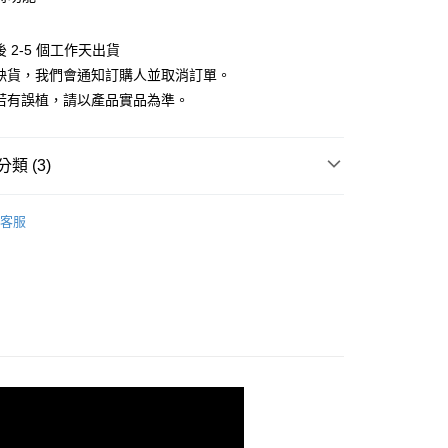
小企業銀行
台中商業銀行
華商業銀行
兆豐國際商業銀行
業銀行
遠東國際商業銀行
台灣）商業銀行
華泰商業銀行
小企業銀行
台中商業銀行
業銀行
永豐商業銀行
業銀行
遠東國際商業銀行
 2-5 個工作天出貨
台灣）商業銀行
華泰商業銀行
業銀行
星展（台灣）商業銀行
業銀行
永豐商業銀行
遇缺貨，我們會通知訂購人並取消訂單。
業銀行
遠東國際商業銀行
際商業銀行
中國信託商業銀行
業銀行
星展（台灣）商業銀行
業銀行
永豐商業銀行
料若有誤植，請以產品實品為準。
天信用卡公司
際商業銀行
中國信託商業銀行
業銀行
星展（台灣）商業銀行
天信用卡公司
際商業銀行
中國信託商業銀行
y
天信用卡公司
類 (3)
品牌
Polaroid 寶麗來
客服
頭專區｜
相機/視訊/攝影機
享後付
頭專區｜
Polaroid 寶麗來 拍立得
FTEE先享後付」】
先享後付是「在收到商品之後才付款」的支付方式。 讓您購物簡單
心！
：不需註冊會員、不需綁卡、不需儲值。
：只要手機號碼，簡訊認證，即可結帳。
：先確認商品／服務後，再付款。
付款
EE先享後付」結帳流程】
0，滿NT$399(含以上)免運費
方式選擇「AFTEE先享後付」後，將跳轉至「AFTEE先享後