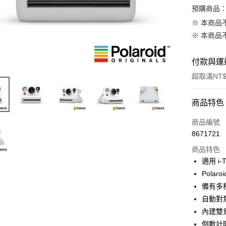
預購商品：
※ 本商品
※ 本商品
付款與運
超取滿NT$
付款方式
商品特色
信用卡一
商品編號
8671721
信用卡分
商品特色
3 期 
適用 i-
6 期 
合作金
Pola
華南商
12 期
備有多
合作金
上海商
華南商
自動對焦
合作金
超商取貨
國泰世
上海商
內建雙
華南商
臺灣中
國泰世
LINE Pay
上海商
倒數計
匯豐（