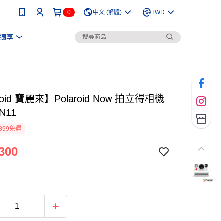
0
中文 (繁體)
TWD
獨享
roid 寶麗來】Polaroid Now 拍立得相機
DN11
399免運
300