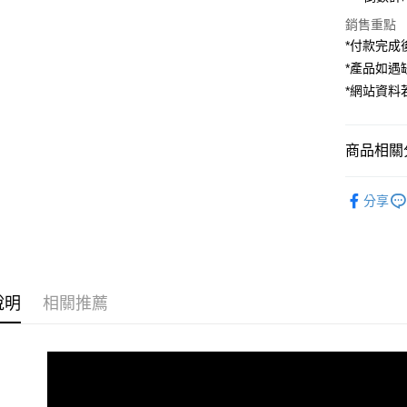
臺灣中
國泰世
聯邦商
銷售重點
匯豐（
Apple Pay
臺灣中
元大商
聯邦商
*付款完成後
匯豐（
玉山商
街口支付
元大商
*產品如
聯邦商
台新國
玉山商
元大商
*網站資
台灣樂
悠遊付
台新國
玉山商
台灣樂
台新國
Google Pa
台灣樂
商品相關分
全支付
攝影器材
全盈+PAY
分享
｜主機鏡
AFTEE先
｜主機鏡
相關說明
【關於「A
ATM付款
AFTEE
說明
相關推薦
便利好安
１．簡單
２．便利
運送方式
３．安心
全家取貨
【「AFT
每筆NT$6
１．於結帳