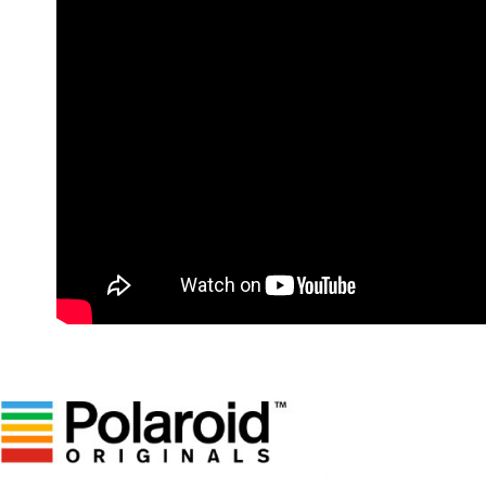
付」結帳
萊爾富取
２．訂單
３．收到繳
每筆NT$6
／ATM／
※ 請注意
7-11取貨
絡購買商品
先享後付
每筆NT$6
※ 交易是
是否繳費成
宅配
付客戶支
每筆NT$7
【注意事
付款後門
１．透過由
交易，需
免運費
求債權轉
２．關於
https://aft
３．未成
「AFTE
任。
４．使用「
即時審查
結果請求
５．嚴禁
形，恩沛