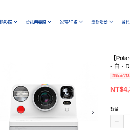
攝影館
音訊樂器館
家電3C館
最新活動
會員
【Pola
- 白 - 
超取滿NT$
NT$4,
數量