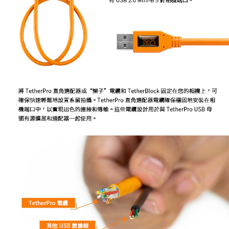
便利好安心！
１．簡單：不需註冊會員、不需綁卡、不需儲值。
運送方式
２．便利：只要手機號碼，簡訊認證，即可結帳。
３．安心：先確認商品／服務後，再付款。
全家取貨付款
每筆NT$60，滿NT$399(含以上)免運費
【「AFTEE先享後付」結帳流程】
１．於結帳方式選擇「AFTEE先享後付」後，將跳轉至「AFTEE先享後付」
萊爾富取貨付款
結帳頁面，進行簡訊認證並確認金額後，即可完成結帳。
２．訂單成立數日內，您將收到繳費通知簡訊。
每筆NT$60，滿NT$399(含以上)免運費
３．收到繳費通知簡訊後14天內，點擊此簡訊中的連結，可透過四大超商／
ATM／網路銀行／等多元方式進行付款，方視為交易完成。
7-11取貨付款
※ 請注意：結帳手續完成當下不需立刻繳費，但若您需要取消訂單，請聯絡
每筆NT$60，滿NT$399(含以上)免運費
購買商品的店家。未經商家同意取消之訂單仍視為有效，需透過AFTEE先享
後付繳納相關費用。
宅配
※ 交易是否成功請以「AFTEE先享後付 」之結帳頁面顯示為準，若有關於
是否繳費成功／繳費後需取消欲退款等相關疑問，請聯繫「AFTEE先享後付
每筆NT$75，滿NT$399(含以上)免運費
客戶支援中心」
https://netprotections.freshdesk.com/support/home
付款後門市自取
【注意事項】
１．透過由恩沛科技股份有限公司提供之「AFTEE先享後付」服務完成之交
免運費
易，需依本服務之必要範圍內提供個人資料，並將交易相關給付款項請求債
權轉讓予恩沛科技股份有限公司。
２．關於個人資料處理事宜，請瀏覽以下網址：
https://aftee.tw/terms/#terms3
３．未成年的使用者請事先徵得法定代理人或監護人之同意方可使用