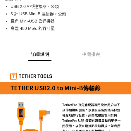
6 期 0 利率 每期
NT$138
21家銀行
合作金庫商業銀行
第一商業銀行
USB 2.0 A 型連接器，公頭
華南商業銀行
彰化商業銀行
12 期 0 利率 每期
NT$69
21家銀行
合作金庫商業銀行
第一商業銀行
5 針 USB Mini-B 連接器，公頭
上海商業儲蓄銀行
台北富邦商業銀行
華南商業銀行
彰化商業銀行
合作金庫商業銀行
第一商業銀行
超商取貨付款
國泰世華商業銀行
兆豐國際商業銀行
直角 Mini-USB 公連接器
上海商業儲蓄銀行
台北富邦商業銀行
華南商業銀行
彰化商業銀行
臺灣中小企業銀行
台中商業銀行
高達 480 Mb/s 的吞吐量
國泰世華商業銀行
兆豐國際商業銀行
LINE Pay
上海商業儲蓄銀行
台北富邦商業銀行
匯豐（台灣）商業銀行
華泰商業銀行
臺灣中小企業銀行
台中商業銀行
國泰世華商業銀行
兆豐國際商業銀行
聯邦商業銀行
遠東國際商業銀行
匯豐（台灣）商業銀行
華泰商業銀行
Apple Pay
臺灣中小企業銀行
台中商業銀行
元大商業銀行
永豐商業銀行
聯邦商業銀行
遠東國際商業銀行
匯豐（台灣）商業銀行
華泰商業銀行
玉山商業銀行
星展（台灣）商業銀行
街口支付
元大商業銀行
永豐商業銀行
詳細說明
相關推薦
聯邦商業銀行
遠東國際商業銀行
台新國際商業銀行
中國信託商業銀行
玉山商業銀行
星展（台灣）商業銀行
元大商業銀行
永豐商業銀行
台灣樂天信用卡公司
悠遊付
台新國際商業銀行
中國信託商業銀行
玉山商業銀行
星展（台灣）商業銀行
台灣樂天信用卡公司
台新國際商業銀行
中國信託商業銀行
Google Pay
台灣樂天信用卡公司
全支付
全盈+PAY
AFTEE先享後付
相關說明
【關於「AFTEE先享後付」】
ATM付款
AFTEE先享後付是「在收到商品之後才付款」的支付方式。 讓您購物簡單