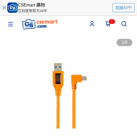
CSEmart 購物
開啟APP
立刻使用官方APP
0
1
/
9