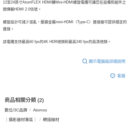
便利好安心！
12至24英寸AtomFLEX HDMI轉Mini-HDMI螺旋電纜可讓您在設備和組件之
１．簡單：不需註冊會員、不需綁卡、不需儲值。
運送方式
間傳輸HDMI 2.0信號。
２．便利：只要手機號碼，簡訊認證，即可結帳。
３．安心：先確認商品／服務後，再付款。
全家取貨付款
螺旋設計可減少混亂，壓鑄金屬mini-HDMI（Type-C）連接器可提供穩定的
每筆NT$60，滿NT$399(含以上)免運費
【「AFTEE先享後付」結帳流程】
連接。
１．於結帳方式選擇「AFTEE先享後付」後，將跳轉至「AFTEE先享後付」
萊爾富取貨付款
結帳頁面，進行簡訊認證並確認金額後，即可完成結帳。
該電纜支持最高60 fps的4K HDR視頻和最高240 fps的高清視頻。
２．訂單成立數日內，您將收到繳費通知簡訊。
每筆NT$60，滿NT$399(含以上)免運費
３．收到繳費通知簡訊後14天內，點擊此簡訊中的連結，可透過四大超商／
ATM／網路銀行／等多元方式進行付款，方視為交易完成。
7-11取貨付款
※ 請注意：結帳手續完成當下不需立刻繳費，但若您需要取消訂單，請聯絡
顯示電腦版詳細說明
每筆NT$60，滿NT$399(含以上)免運費
購買商品的店家。未經商家同意取消之訂單仍視為有效，需透過AFTEE先享
後付繳納相關費用。
宅配
※ 交易是否成功請以「AFTEE先享後付 」之結帳頁面顯示為準，若有關於
客服
是否繳費成功／繳費後需取消欲退款等相關疑問，請聯繫「AFTEE先享後付
每筆NT$75，滿NT$399(含以上)免運費
客戶支援中心」
https://netprotections.freshdesk.com/support/home
付款後門市自取
【注意事項】
商品相關分類 (2)
１．透過由恩沛科技股份有限公司提供之「AFTEE先享後付」服務完成之交
免運費
易，需依本服務之必要範圍內提供個人資料，並將交易相關給付款項請求債
數位/3C品牌
Atomos
權轉讓予恩沛科技股份有限公司。
２．關於個人資料處理事宜，請瀏覽以下網址：
｜攝影器材專區｜
轉接線材
https://aftee.tw/terms/#terms3
３．未成年的使用者請事先徵得法定代理人或監護人之同意方可使用