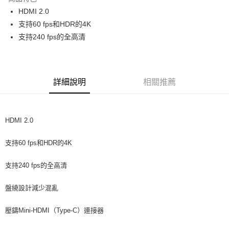
6 期 0 利率 每期
NT$416
21家銀行
合作金庫商業銀行
第一商業銀行
HDMI 2.0
華南商業銀行
彰化商業銀行
12 期 0 利率 每期
NT$208
21家銀行
合作金庫商業銀行
第一商業銀行
支持60 fps和HDR的4K
上海商業儲蓄銀行
台北富邦商業銀行
華南商業銀行
彰化商業銀行
合作金庫商業銀行
第一商業銀行
超商取貨付款
國泰世華商業銀行
兆豐國際商業銀行
支持240 fps的全高清
上海商業儲蓄銀行
台北富邦商業銀行
華南商業銀行
彰化商業銀行
臺灣中小企業銀行
台中商業銀行
國泰世華商業銀行
兆豐國際商業銀行
LINE Pay
上海商業儲蓄銀行
台北富邦商業銀行
匯豐（台灣）商業銀行
華泰商業銀行
臺灣中小企業銀行
台中商業銀行
國泰世華商業銀行
兆豐國際商業銀行
聯邦商業銀行
遠東國際商業銀行
匯豐（台灣）商業銀行
華泰商業銀行
Apple Pay
臺灣中小企業銀行
台中商業銀行
元大商業銀行
永豐商業銀行
詳細說明
相關推薦
聯邦商業銀行
遠東國際商業銀行
匯豐（台灣）商業銀行
華泰商業銀行
玉山商業銀行
星展（台灣）商業銀行
街口支付
元大商業銀行
永豐商業銀行
聯邦商業銀行
遠東國際商業銀行
台新國際商業銀行
中國信託商業銀行
玉山商業銀行
星展（台灣）商業銀行
元大商業銀行
永豐商業銀行
台灣樂天信用卡公司
悠遊付
台新國際商業銀行
中國信託商業銀行
玉山商業銀行
星展（台灣）商業銀行
HDMI 2.0
台灣樂天信用卡公司
台新國際商業銀行
中國信託商業銀行
Google Pay
台灣樂天信用卡公司
支持60 fps和HDR的4K
全支付
支持240 fps的全高清
全盈+PAY
AFTEE先享後付
盤繞設計減少混亂
相關說明
壓鑄Mini-HDMI（Type-C）連接器
【關於「AFTEE先享後付」】
ATM付款
AFTEE先享後付是「在收到商品之後才付款」的支付方式。 讓您購物簡單