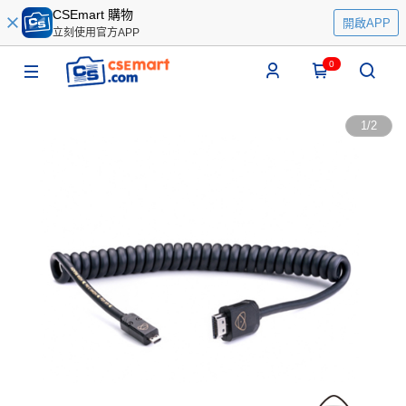
CSEmart 購物
開啟APP
立刻使用官方APP
0
1
/
2