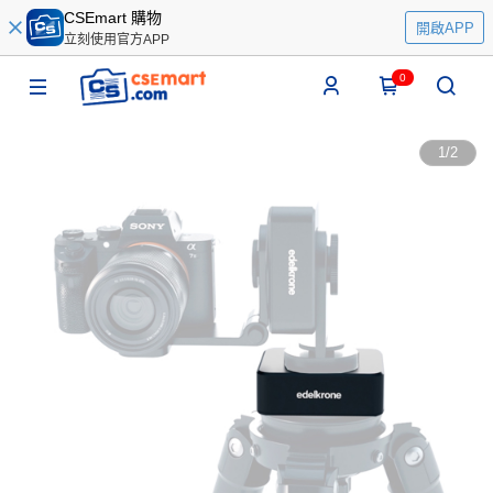
CSEmart 購物
開啟APP
立刻使用官方APP
0
1
/
2