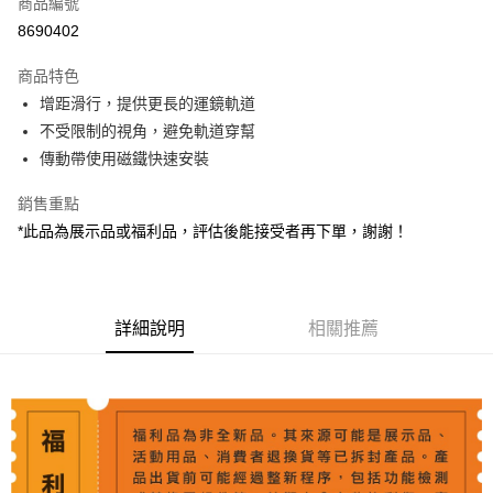
商品編號
信用卡分期付款
8690402
3 期 0 利率 每期
NT$5,346
21家銀行
商品特色
6 期 0 利率 每期
NT$2,673
21家銀行
合作金庫商業銀行
第一商業銀行
增距滑行，提供更長的運鏡軌道
華南商業銀行
彰化商業銀行
12 期 0 利率 每期
NT$1,336
21家銀行
合作金庫商業銀行
第一商業銀行
不受限制的視角，避免軌道穿幫
上海商業儲蓄銀行
台北富邦商業銀行
華南商業銀行
彰化商業銀行
合作金庫商業銀行
第一商業銀行
LINE Pay
國泰世華商業銀行
兆豐國際商業銀行
傳動帶使用磁鐵快速安裝
上海商業儲蓄銀行
台北富邦商業銀行
華南商業銀行
彰化商業銀行
臺灣中小企業銀行
台中商業銀行
國泰世華商業銀行
兆豐國際商業銀行
Apple Pay
上海商業儲蓄銀行
台北富邦商業銀行
銷售重點
匯豐（台灣）商業銀行
華泰商業銀行
臺灣中小企業銀行
台中商業銀行
國泰世華商業銀行
兆豐國際商業銀行
聯邦商業銀行
遠東國際商業銀行
*此品為展示品或福利品，評估後能接受者再下單，謝謝！
匯豐（台灣）商業銀行
華泰商業銀行
街口支付
臺灣中小企業銀行
台中商業銀行
元大商業銀行
永豐商業銀行
聯邦商業銀行
遠東國際商業銀行
匯豐（台灣）商業銀行
華泰商業銀行
玉山商業銀行
星展（台灣）商業銀行
悠遊付
元大商業銀行
永豐商業銀行
聯邦商業銀行
遠東國際商業銀行
台新國際商業銀行
中國信託商業銀行
玉山商業銀行
星展（台灣）商業銀行
元大商業銀行
永豐商業銀行
台灣樂天信用卡公司
Google Pay
台新國際商業銀行
詳細說明
中國信託商業銀行
相關推薦
玉山商業銀行
星展（台灣）商業銀行
台灣樂天信用卡公司
台新國際商業銀行
中國信託商業銀行
全支付
台灣樂天信用卡公司
全盈+PAY
AFTEE先享後付
相關說明