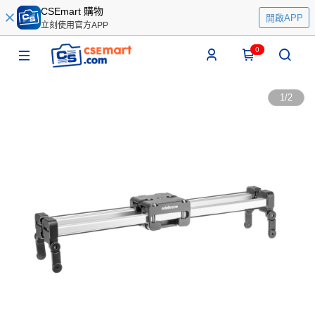
CSEmart 購物
開啟APP
立刻使用官方APP
0
1
/
2