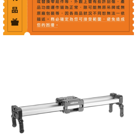
【關於「AFTEE先享後付」】
ATM付款
AFTEE先享後付是「在收到商品之後才付款」的支付方式。 讓您購物簡單
便利好安心！
１．簡單：不需註冊會員、不需綁卡、不需儲值。
運送方式
２．便利：只要手機號碼，簡訊認證，即可結帳。
３．安心：先確認商品／服務後，再付款。
宅配
每筆NT$75，滿NT$399(含以上)免運費
【「AFTEE先享後付」結帳流程】
１．於結帳方式選擇「AFTEE先享後付」後，將跳轉至「AFTEE先享後付」
付款後門市自取
結帳頁面，進行簡訊認證並確認金額後，即可完成結帳。
２．訂單成立數日內，您將收到繳費通知簡訊。
免運費
３．收到繳費通知簡訊後14天內，點擊此簡訊中的連結，可透過四大超商／
ATM／網路銀行／等多元方式進行付款，方視為交易完成。
※ 請注意：結帳手續完成當下不需立刻繳費，但若您需要取消訂單，請聯絡
購買商品的店家。未經商家同意取消之訂單仍視為有效，需透過AFTEE先享
後付繳納相關費用。
※ 交易是否成功請以「AFTEE先享後付 」之結帳頁面顯示為準，若有關於
是否繳費成功／繳費後需取消欲退款等相關疑問，請聯繫「AFTEE先享後付
客戶支援中心」
https://netprotections.freshdesk.com/support/home
【注意事項】
１．透過由恩沛科技股份有限公司提供之「AFTEE先享後付」服務完成之交
易，需依本服務之必要範圍內提供個人資料，並將交易相關給付款項請求債
權轉讓予恩沛科技股份有限公司。
２．關於個人資料處理事宜，請瀏覽以下網址：