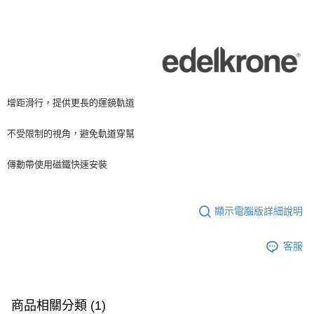
https://aftee.tw/terms/#terms3
３．未成年的使用者請事先徵得法定代理人或監護人之同意方可使用
「AFTEE先享後付」，若未經同意申辦者引起之損失，本公司不負相關責
任。
４．使用「AFTEE先享後付」時，將依據個別帳號之用戶狀況，依本公司即
時審查核予不同之上限額度；若仍有額度不足之情形，本公司將視審查結果
請求用戶進行身份認證。
５．嚴禁一人註冊多個帳號或使用他人資訊註冊。若發現惡意使用之情形，
增距滑行，提供更長的運鏡軌道
恩沛科技股份有限公司將有權停止該用戶之使用額度並採取法律行動。
不受限制的視角，避免軌道穿幫
傳動帶使用磁鐵快速安裝
顯示電腦版詳細說明
客服
商品相關分類 (1)