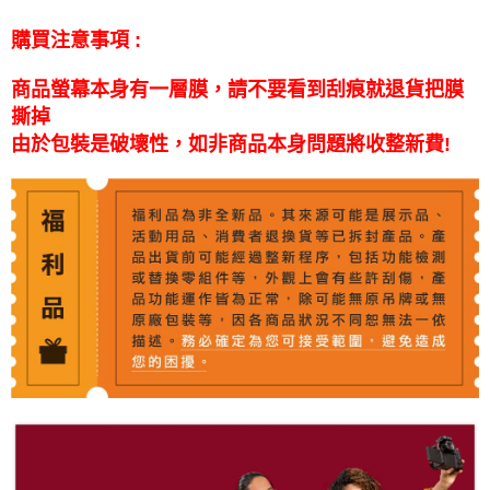
１．透過由恩沛科技股份有限公司提供之「AFTEE先享後付」服務完成之交
免運費
購買注意事項 :
易，需依本服務之必要範圍內提供個人資料，並將交易相關給付款項請求債
權轉讓予恩沛科技股份有限公司。
２．關於個人資料處理事宜，請瀏覽以下網址：
商品螢幕本身有一層膜，請不要看到刮痕就退貨把膜
https://aftee.tw/terms/#terms3
撕掉
３．未成年的使用者請事先徵得法定代理人或監護人之同意方可使用
「AFTEE先享後付」，若未經同意申辦者引起之損失，本公司不負相關責
由於包裝是破壞性，如非商品本身問題將收整新費!
任。
４．使用「AFTEE先享後付」時，將依據個別帳號之用戶狀況，依本公司即
時審查核予不同之上限額度；若仍有額度不足之情形，本公司將視審查結果
請求用戶進行身份認證。
５．嚴禁一人註冊多個帳號或使用他人資訊註冊。若發現惡意使用之情形，
恩沛科技股份有限公司將有權停止該用戶之使用額度並採取法律行動。