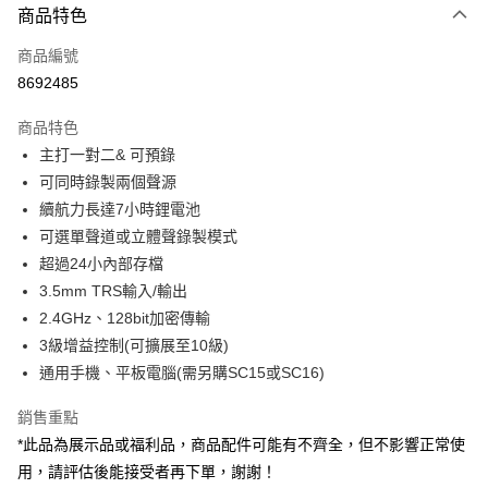
商品特色
信用卡一次付款
商品編號
信用卡分期付款
8692485
3 期 0 利率 每期
NT$2,800
21家銀行
商品特色
6 期 0 利率 每期
NT$1,400
21家銀行
合作金庫商業銀行
第一商業銀行
主打一對二& 可預錄
華南商業銀行
彰化商業銀行
12 期 0 利率 每期
NT$700
21家銀行
合作金庫商業銀行
第一商業銀行
可同時錄製兩個聲源
上海商業儲蓄銀行
台北富邦商業銀行
華南商業銀行
彰化商業銀行
合作金庫商業銀行
第一商業銀行
超商取貨付款
國泰世華商業銀行
兆豐國際商業銀行
續航力長達7小時鋰電池
上海商業儲蓄銀行
台北富邦商業銀行
華南商業銀行
彰化商業銀行
臺灣中小企業銀行
台中商業銀行
可選單聲道或立體聲錄製模式
國泰世華商業銀行
兆豐國際商業銀行
LINE Pay
上海商業儲蓄銀行
台北富邦商業銀行
匯豐（台灣）商業銀行
華泰商業銀行
臺灣中小企業銀行
台中商業銀行
超過24小內部存檔
國泰世華商業銀行
兆豐國際商業銀行
聯邦商業銀行
遠東國際商業銀行
匯豐（台灣）商業銀行
華泰商業銀行
Apple Pay
3.5mm TRS輸入/輸出
臺灣中小企業銀行
台中商業銀行
元大商業銀行
永豐商業銀行
聯邦商業銀行
遠東國際商業銀行
匯豐（台灣）商業銀行
華泰商業銀行
2.4GHz、128bit加密傳輸
玉山商業銀行
星展（台灣）商業銀行
街口支付
元大商業銀行
永豐商業銀行
聯邦商業銀行
遠東國際商業銀行
3級增益控制(可擴展至10級)
台新國際商業銀行
中國信託商業銀行
玉山商業銀行
星展（台灣）商業銀行
元大商業銀行
永豐商業銀行
台灣樂天信用卡公司
悠遊付
通用手機、平板電腦(需另購SC15或SC16)
台新國際商業銀行
中國信託商業銀行
玉山商業銀行
星展（台灣）商業銀行
台灣樂天信用卡公司
台新國際商業銀行
中國信託商業銀行
Google Pay
銷售重點
台灣樂天信用卡公司
*此品為展示品或福利品，商品配件可能有不齊全，但不影響正常使
全支付
用，請評估後能接受者再下單，謝謝！