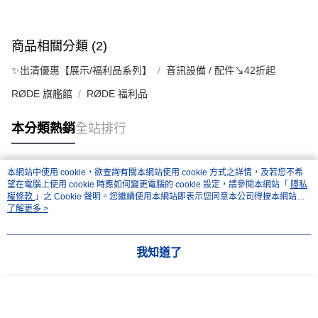
商品相關分類 (2)
✨出清優惠【展示/福利品系列】
音訊設備 / 配件↘42折起
RØDE 旗艦館
RØDE 福利品
本分類熱銷
全站排行
本網站中使用 cookie，欲查詢有關本網站使用 cookie 方式之詳情，及若您不希
熱門標籤
望在電腦上使用 cookie 時應如何變更電腦的 cookie 設定，請參閱本網站「
隱私
權條款
」之 Cookie 聲明。您繼續使用本網站即表示您同意本公司得按本網站使
用條款之 Cookie 聲明使用 cookie。
了解更多 >
我知道了