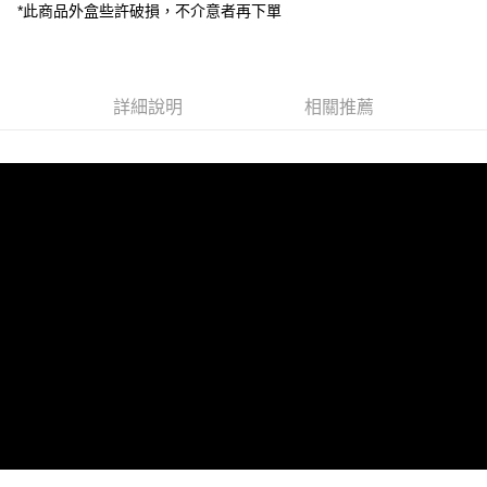
全盈+PAY
*此商品外盒些許破損，不介意者再下單
AFTEE先享後付
相關說明
【關於「AFTEE先享後付」】
詳細說明
相關推薦
ATM付款
AFTEE先享後付是「在收到商品之後才付款」的支付方式。 讓您購物簡單
便利好安心！
１．簡單：不需註冊會員、不需綁卡、不需儲值。
運送方式
２．便利：只要手機號碼，簡訊認證，即可結帳。
３．安心：先確認商品／服務後，再付款。
全家取貨付款
每筆NT$60，滿NT$399(含以上)免運費
【「AFTEE先享後付」結帳流程】
１．於結帳方式選擇「AFTEE先享後付」後，將跳轉至「AFTEE先享後付」
萊爾富取貨付款
結帳頁面，進行簡訊認證並確認金額後，即可完成結帳。
２．訂單成立數日內，您將收到繳費通知簡訊。
每筆NT$60，滿NT$399(含以上)免運費
３．收到繳費通知簡訊後14天內，點擊此簡訊中的連結，可透過四大超商／
ATM／網路銀行／等多元方式進行付款，方視為交易完成。
7-11取貨付款
※ 請注意：結帳手續完成當下不需立刻繳費，但若您需要取消訂單，請聯絡
每筆NT$60，滿NT$399(含以上)免運費
購買商品的店家。未經商家同意取消之訂單仍視為有效，需透過AFTEE先享
後付繳納相關費用。
宅配
※ 交易是否成功請以「AFTEE先享後付 」之結帳頁面顯示為準，若有關於
是否繳費成功／繳費後需取消欲退款等相關疑問，請聯繫「AFTEE先享後付
每筆NT$75，滿NT$399(含以上)免運費
客戶支援中心」
https://netprotections.freshdesk.com/support/home
付款後門市自取
【注意事項】