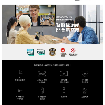
https://aftee.tw/terms/#terms3
３．未成年的使用者請事先徵得法定代理人或監護人之同意方可使用
「AFTEE先享後付」，若未經同意申辦者引起之損失，本公司不負相關責
任。
４．使用「AFTEE先享後付」時，將依據個別帳號之用戶狀況，依本公司即
時審查核予不同之上限額度；若仍有額度不足之情形，本公司將視審查結果
請求用戶進行身份認證。
５．嚴禁一人註冊多個帳號或使用他人資訊註冊。若發現惡意使用之情形，
恩沛科技股份有限公司將有權停止該用戶之使用額度並採取法律行動。