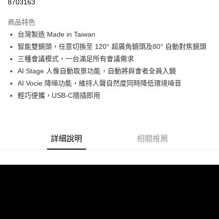
8703163
3 期 0 利率 每期
NT$2,663
21家銀行
商品特色
6 期 0 利率 每期
NT$1,331
21家銀行
合作金庫商業銀行
第一商業銀行
台灣製造 Made in Taiwan
華南商業銀行
彰化商業銀行
12 期 0 利率 每期
NT$665
21家銀行
合作金庫商業銀行
第一商業銀行
智能雙鏡頭，任意切換至 120° 超廣角鏡頭及80° 自動對焦鏡頭
上海商業儲蓄銀行
台北富邦商業銀行
華南商業銀行
彰化商業銀行
合作金庫商業銀行
第一商業銀行
超商取貨付款
國泰世華商業銀行
兆豐國際商業銀行
三種會議模式，一台滿足所有會議需求
上海商業儲蓄銀行
台北富邦商業銀行
華南商業銀行
彰化商業銀行
臺灣中小企業銀行
台中商業銀行
AI Stage 人像自動取景功能，自動將與會者全員入鏡
國泰世華商業銀行
兆豐國際商業銀行
LINE Pay
上海商業儲蓄銀行
台北富邦商業銀行
匯豐（台灣）商業銀行
華泰商業銀行
臺灣中小企業銀行
台中商業銀行
AI Vocie 降噪功能，維持人聲自然度同時降低環境噪音
國泰世華商業銀行
兆豐國際商業銀行
聯邦商業銀行
遠東國際商業銀行
匯豐（台灣）商業銀行
華泰商業銀行
Apple Pay
輕巧便攜，USB-C隨插即用
臺灣中小企業銀行
台中商業銀行
元大商業銀行
永豐商業銀行
聯邦商業銀行
遠東國際商業銀行
匯豐（台灣）商業銀行
華泰商業銀行
玉山商業銀行
星展（台灣）商業銀行
街口支付
元大商業銀行
永豐商業銀行
聯邦商業銀行
遠東國際商業銀行
台新國際商業銀行
中國信託商業銀行
玉山商業銀行
星展（台灣）商業銀行
元大商業銀行
永豐商業銀行
台灣樂天信用卡公司
悠遊付
台新國際商業銀行
中國信託商業銀行
玉山商業銀行
星展（台灣）商業銀行
詳細說明
相關推薦
台灣樂天信用卡公司
台新國際商業銀行
中國信託商業銀行
Google Pay
台灣樂天信用卡公司
全支付
全盈+PAY
AFTEE先享後付
相關說明