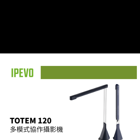
【關於「AFTEE先享後付」】
ATM付款
AFTEE先享後付是「在收到商品之後才付款」的支付方式。 讓您購物簡單
便利好安心！
１．簡單：不需註冊會員、不需綁卡、不需儲值。
運送方式
２．便利：只要手機號碼，簡訊認證，即可結帳。
３．安心：先確認商品／服務後，再付款。
全家取貨付款
每筆NT$60，滿NT$399(含以上)免運費
【「AFTEE先享後付」結帳流程】
１．於結帳方式選擇「AFTEE先享後付」後，將跳轉至「AFTEE先享後付」
萊爾富取貨付款
結帳頁面，進行簡訊認證並確認金額後，即可完成結帳。
２．訂單成立數日內，您將收到繳費通知簡訊。
每筆NT$60，滿NT$399(含以上)免運費
３．收到繳費通知簡訊後14天內，點擊此簡訊中的連結，可透過四大超商／
ATM／網路銀行／等多元方式進行付款，方視為交易完成。
7-11取貨付款
※ 請注意：結帳手續完成當下不需立刻繳費，但若您需要取消訂單，請聯絡
每筆NT$60，滿NT$399(含以上)免運費
購買商品的店家。未經商家同意取消之訂單仍視為有效，需透過AFTEE先享
後付繳納相關費用。
宅配
※ 交易是否成功請以「AFTEE先享後付 」之結帳頁面顯示為準，若有關於
是否繳費成功／繳費後需取消欲退款等相關疑問，請聯繫「AFTEE先享後付
每筆NT$75，滿NT$399(含以上)免運費
客戶支援中心」
https://netprotections.freshdesk.com/support/home
付款後門市自取
【注意事項】
１．透過由恩沛科技股份有限公司提供之「AFTEE先享後付」服務完成之交
免運費
易，需依本服務之必要範圍內提供個人資料，並將交易相關給付款項請求債
權轉讓予恩沛科技股份有限公司。
２．關於個人資料處理事宜，請瀏覽以下網址：