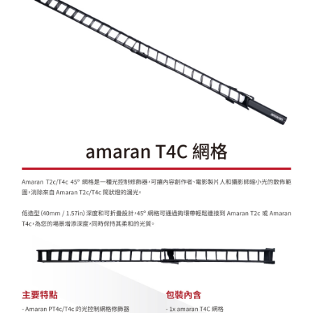
２．便利：只要手機號碼，簡訊認證，即可結帳。
３．安心：先確認商品／服務後，再付款。
宅配
每筆NT$75，滿NT$399(含以上)免運費
【「AFTEE先享後付」結帳流程】
１．於結帳方式選擇「AFTEE先享後付」後，將跳轉至「AFTEE先享後付」
付款後門市自取
結帳頁面，進行簡訊認證並確認金額後，即可完成結帳。
２．訂單成立數日內，您將收到繳費通知簡訊。
免運費
３．收到繳費通知簡訊後14天內，點擊此簡訊中的連結，可透過四大超商／
ATM／網路銀行／等多元方式進行付款，方視為交易完成。
※ 請注意：結帳手續完成當下不需立刻繳費，但若您需要取消訂單，請聯絡
購買商品的店家。未經商家同意取消之訂單仍視為有效，需透過AFTEE先享
後付繳納相關費用。
※ 交易是否成功請以「AFTEE先享後付 」之結帳頁面顯示為準，若有關於
是否繳費成功／繳費後需取消欲退款等相關疑問，請聯繫「AFTEE先享後付
客戶支援中心」
https://netprotections.freshdesk.com/support/home
【注意事項】
１．透過由恩沛科技股份有限公司提供之「AFTEE先享後付」服務完成之交
易，需依本服務之必要範圍內提供個人資料，並將交易相關給付款項請求債
權轉讓予恩沛科技股份有限公司。
２．關於個人資料處理事宜，請瀏覽以下網址：
https://aftee.tw/terms/#terms3
３．未成年的使用者請事先徵得法定代理人或監護人之同意方可使用
「AFTEE先享後付」，若未經同意申辦者引起之損失，本公司不負相關責
任。