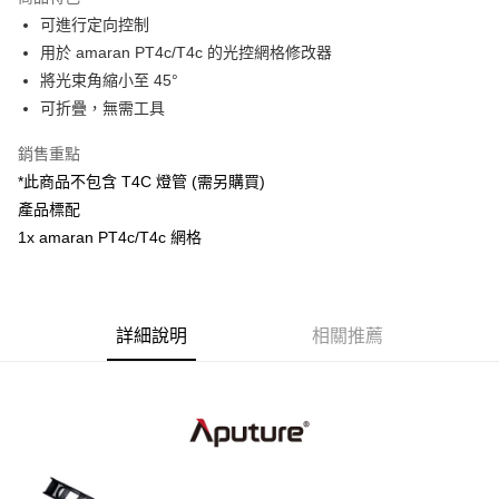
6 期 0 利率 每期
NT$316
21家銀行
合作金庫商業銀行
第一商業銀行
可進行定向控制
華南商業銀行
彰化商業銀行
12 期 0 利率 每期
NT$158
21家銀行
合作金庫商業銀行
第一商業銀行
用於 amaran PT4c/T4c 的光控網格修改器
上海商業儲蓄銀行
台北富邦商業銀行
華南商業銀行
彰化商業銀行
合作金庫商業銀行
第一商業銀行
LINE Pay
國泰世華商業銀行
兆豐國際商業銀行
將光束角縮小至 45°
上海商業儲蓄銀行
台北富邦商業銀行
華南商業銀行
彰化商業銀行
臺灣中小企業銀行
台中商業銀行
可折疊，無需工具
國泰世華商業銀行
兆豐國際商業銀行
Apple Pay
上海商業儲蓄銀行
台北富邦商業銀行
匯豐（台灣）商業銀行
華泰商業銀行
臺灣中小企業銀行
台中商業銀行
國泰世華商業銀行
兆豐國際商業銀行
聯邦商業銀行
遠東國際商業銀行
銷售重點
匯豐（台灣）商業銀行
華泰商業銀行
街口支付
臺灣中小企業銀行
台中商業銀行
元大商業銀行
永豐商業銀行
*此商品不包含 T4C 燈管 (需另購買)
聯邦商業銀行
遠東國際商業銀行
匯豐（台灣）商業銀行
華泰商業銀行
玉山商業銀行
星展（台灣）商業銀行
悠遊付
元大商業銀行
永豐商業銀行
產品標配
聯邦商業銀行
遠東國際商業銀行
台新國際商業銀行
中國信託商業銀行
玉山商業銀行
星展（台灣）商業銀行
1x amaran PT4c/T4c 網格
元大商業銀行
永豐商業銀行
台灣樂天信用卡公司
Google Pay
台新國際商業銀行
中國信託商業銀行
玉山商業銀行
星展（台灣）商業銀行
台灣樂天信用卡公司
台新國際商業銀行
中國信託商業銀行
全支付
台灣樂天信用卡公司
全盈+PAY
詳細說明
相關推薦
AFTEE先享後付
相關說明
【關於「AFTEE先享後付」】
ATM付款
AFTEE先享後付是「在收到商品之後才付款」的支付方式。 讓您購物簡單
便利好安心！
１．簡單：不需註冊會員、不需綁卡、不需儲值。
運送方式