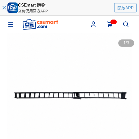
CSEmart 購物
開啟APP
立刻使用官方APP
0
1
/
3